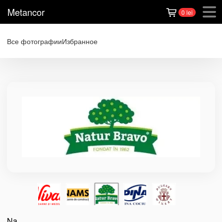
Metancor
0 lei
Все фотографии
Избранное
Na