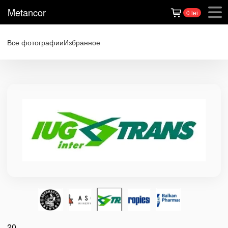
Metancor
0 lei
Все фотографии
Избранное
20