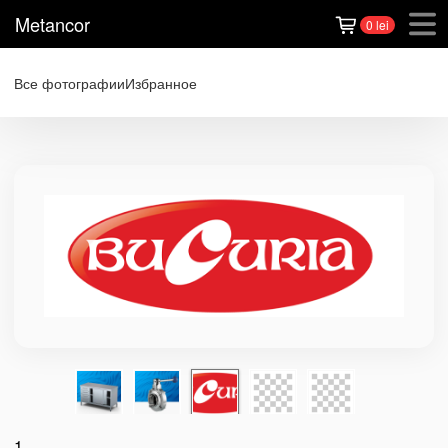
Metancor
0 lei
Все фотографии
Избранное
1