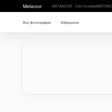
Metancor
METANCOR - Otel inoxidabil
METANC
Все фотографии
Избранное