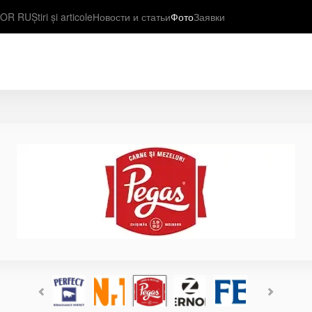
OR RU
Știri și articole
Новости и статьи
Фото
Заявки