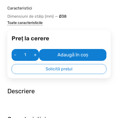
Caracteristici
—
Dimensiuni de stâlp (mm)
Ø38
Toate caracteristicile
Preț la cerere
-
+
Adaugă în coș
Solicită prețul
Descriere