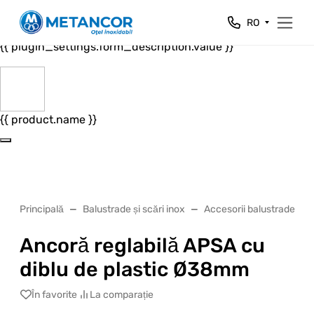
Close
RO
{{ plugin_settings.form_header.value }}
{{ plugin_settings.form_description.value }}
{{ product.name }}
Principală
Balustrade și scări inox
Accesorii balustrade si s
Ancoră reglabilă APSA cu
diblu de plastic Ø38mm
În favorite
La comparație