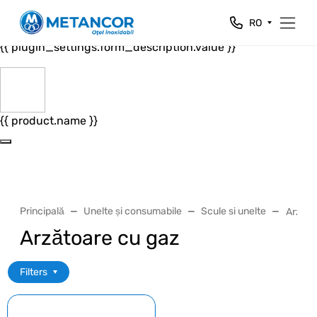
Close
RO
{{ plugin_settings.form_header.value }}
{{ plugin_settings.form_description.value }}
{{ product.name }}
Principală
Unelte și consumabile
Scule si unelte
Arzăto
Arzătoare cu gaz
Filters