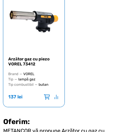
Arzător gaz cu piezo
VOREL 73412
Brand
—
VOREL
Tip
—
lampă gaz
Tip combustibil
—
butan
137
lei
Oferim:
METANCOR vă propune Arzător cu gaz cu