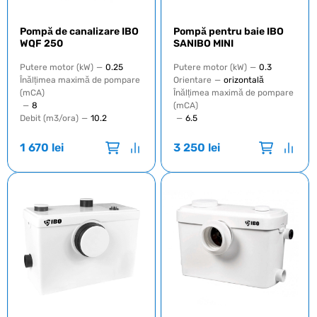
Pompă de canalizare IBO
Pompă pentru baie IBO
WQF 250
SANIBO MINI
Putere motor (kW)
—
0.25
Putere motor (kW)
—
0.3
Înălțimea maximă de pompare
Orientare
—
orizontală
(mCA)
Înălțimea maximă de pompare
—
8
(mCA)
Debit (m3/ora)
—
10.2
—
6.5
1 670
lei
3 250
lei