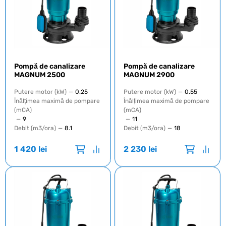
Pompă de canalizare
Pompă de canalizare
MAGNUM 2500
MAGNUM 2900
Putere motor (kW)
—
0.25
Putere motor (kW)
—
0.55
Înălțimea maximă de pompare
Înălțimea maximă de pompare
(mCA)
(mCA)
—
9
—
11
Debit (m3/ora)
—
8.1
Debit (m3/ora)
—
18
1 420
lei
2 230
lei