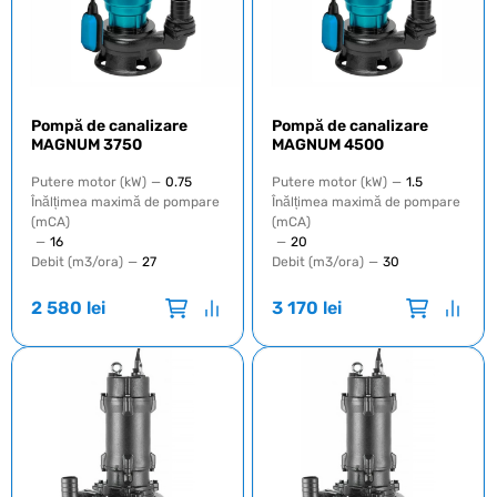
Pompă de canalizare
Pompă de canalizare
MAGNUM 3750
MAGNUM 4500
Putere motor (kW)
—
0.75
Putere motor (kW)
—
1.5
Înălțimea maximă de pompare
Înălțimea maximă de pompare
(mCA)
(mCA)
—
16
—
20
Debit (m3/ora)
—
27
Debit (m3/ora)
—
30
2 580
lei
3 170
lei