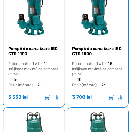
Pompă de canalizare IBO
Pompă de canalizare IBO
CTR 1100
CTR 1500
Putere motor (kW)
—
1.1
Putere motor (kW)
—
1.5
Înălțimea maximă de pompare
Înălțimea maximă de pompare
(mCA)
(mCA)
—
16
—
18
Debit (m3/ora)
—
21
Debit (m3/ora)
—
24
3 530
lei
3 700
lei