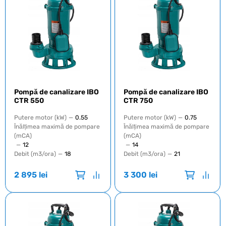
Pompă de canalizare IBO
Pompă de canalizare IBO
CTR 550
CTR 750
Putere motor (kW)
—
0.55
Putere motor (kW)
—
0.75
Înălțimea maximă de pompare
Înălțimea maximă de pompare
(mCA)
(mCA)
—
12
—
14
Debit (m3/ora)
—
18
Debit (m3/ora)
—
21
2 895
lei
3 300
lei