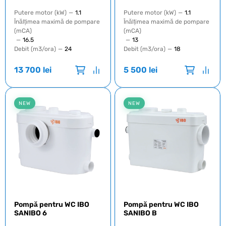
Putere motor (kW)
—
1.1
Putere motor (kW)
—
1.1
Înălțimea maximă de pompare
Înălțimea maximă de pompare
(mCA)
(mCA)
—
16.5
—
13
Debit (m3/ora)
—
24
Debit (m3/ora)
—
18
13 700
lei
5 500
lei
NEW
NEW
Pompă pentru WC IBO
Pompă pentru WC IBO
SANIBO 6
SANIBO B