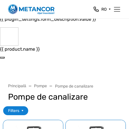
Close
RO
{{ plugin_settings.form_header.value }}
{{ plugin_settings.form_description.value }}
{{ product.name }}
Principală
Pompe
Pompe de canalizare
Pompe de canalizare
Filters