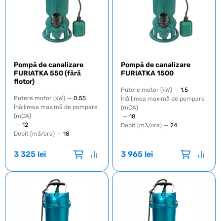
Pompă de canalizare
Pompă de canalizare
FURIATKA 550 (fără
FURIATKA 1500
flotor)
Putere motor (kW)
—
1.5
Putere motor (kW)
—
0.55
Înălțimea maximă de pompare
Înălțimea maximă de pompare
(mCA)
(mCA)
—
18
—
12
Debit (m3/ora)
—
24
Debit (m3/ora)
—
18
3 325
lei
3 965
lei