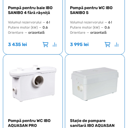
Pompă pentru baie IBO
Pompă pentru WC IBO
SANIBO 4 fără râșniță
SANIBO 5
Volumul rezervorului
—
6 l
Volumul rezervorului
—
6 l
Putere motor (kW)
—
0.6
Putere motor (kW)
—
0.6
Orientare
—
orizontală
Orientare
—
orizontală
3 435
lei
3 995
lei
Pompă pentru WC IBO
Stație de pompare
AQUASAN PRO
sanitară IBO AQUASAN