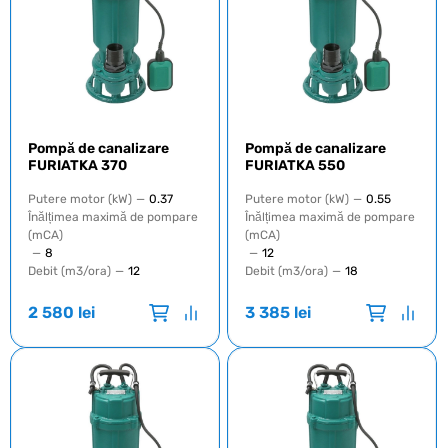
Pompă de canalizare
Pompă de canalizare
FURIATKA 370
FURIATKA 550
Putere motor (kW)
—
0.37
Putere motor (kW)
—
0.55
Înălțimea maximă de pompare
Înălțimea maximă de pompare
(mCA)
(mCA)
—
8
—
12
Debit (m3/ora)
—
12
Debit (m3/ora)
—
18
2 580
lei
3 385
lei