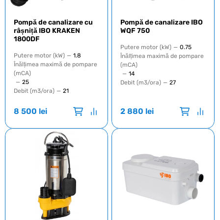
Pompă de canalizare cu
Pompă de canalizare IBO
râșniță IBO KRAKEN
WQF 750
1800DF
Putere motor (kW)
—
0.75
Putere motor (kW)
—
1.8
Înălțimea maximă de pompare
Înălțimea maximă de pompare
(mCA)
(mCA)
—
14
—
25
Debit (m3/ora)
—
27
Debit (m3/ora)
—
21
8 500
lei
2 880
lei