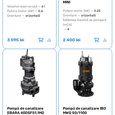
MINI
Volumul rezervorului
—
6 l
Putere motor (kW)
—
0.25
Putere motor (kW)
—
0.6
Orientare
—
orizontală
Orientare
—
orizontală
Înălțimea maximă de pompare
(mCA)
—
4
3 095
lei
2 400
lei
Pompă de canalizare
Pompă de canalizare IBO
EBARA 40DSF51.1M2
MWQ 50/1100