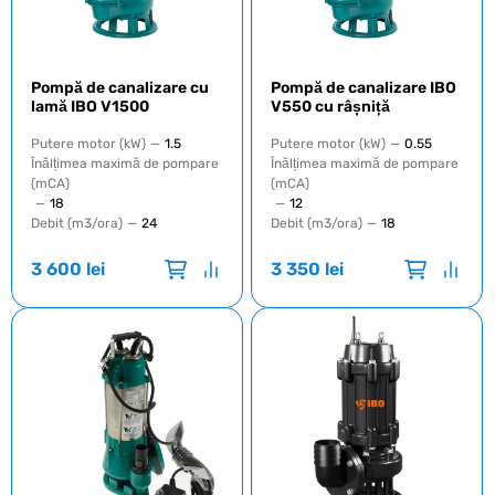
Pompă de canalizare cu
Pompă de canalizare IBO
lamă IBO V1500
V550 cu râșniță
Putere motor (kW)
—
1.5
Putere motor (kW)
—
0.55
Înălțimea maximă de pompare
Înălțimea maximă de pompare
(mCA)
(mCA)
—
18
—
12
Debit (m3/ora)
—
24
Debit (m3/ora)
—
18
3 600
lei
3 350
lei