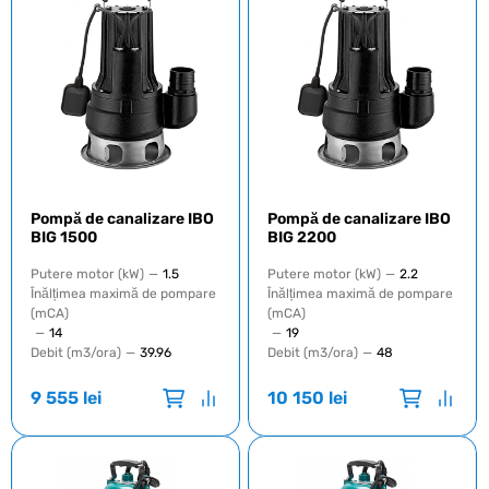
Pompă de canalizare IBO
Pompă de canalizare IBO
BIG 1500
BIG 2200
Putere motor (kW)
—
1.5
Putere motor (kW)
—
2.2
Înălțimea maximă de pompare
Înălțimea maximă de pompare
(mCA)
(mCA)
—
14
—
19
Debit (m3/ora)
—
39.96
Debit (m3/ora)
—
48
9 555
lei
10 150
lei