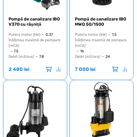
Pompă de canalizare IBO
Pompă de canalizare IBO
V370 cu râșniță
MWQ 50/1500
Putere motor (kW)
—
0.37
Putere motor (kW)
—
1.5
Înălțimea maximă de pompare
Înălțimea maximă de pompare
(mCA)
(mCA)
—
7.5
—
16
Debit (m3/ora)
—
7.8
Debit (m3/ora)
—
24
2 480
lei
7 000
lei