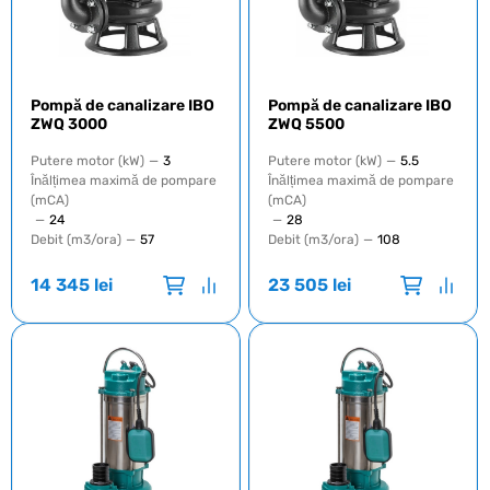
Pompă de canalizare IBO
Pompă de canalizare IBO
ZWQ 3000
ZWQ 5500
Putere motor (kW)
—
3
Putere motor (kW)
—
5.5
Înălțimea maximă de pompare
Înălțimea maximă de pompare
(mCA)
(mCA)
—
24
—
28
Debit (m3/ora)
—
57
Debit (m3/ora)
—
108
14 345
lei
23 505
lei