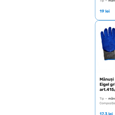
Tip
—
mănu
19
lei
Mănuși 
Eigel gr
art.41
Tip
—
mănu
Compoziți
17,3
lei