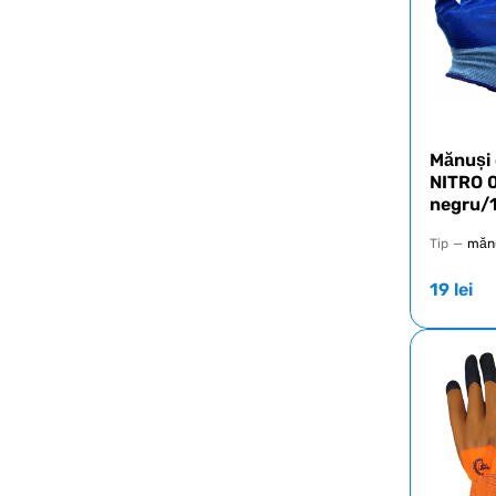
Mănuși 
NITRO 0
negru/
Tip
—
mănu
19
lei