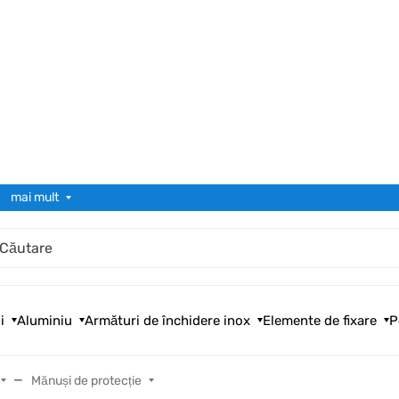
mai mult
i
Aluminiu
Armături de închidere inox
Elemente de fixare
P
Mănuși de protecție