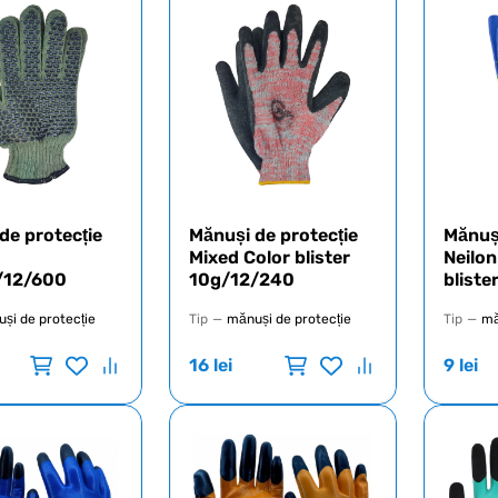
de protecție
Mănuși de protecție
Mănuși
Mixed Color blister
Neilon
/12/600
10g/12/240
blist
și de protecție
Tip
—
mănuși de protecție
Tip
—
mă
16
lei
9
lei