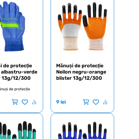
 de protecție
Mănuși de protecție
 albastru-verde
Neilon negru-orange
er 13g/12/300
blister 13g/12/300
nuși de protecție
9
lei