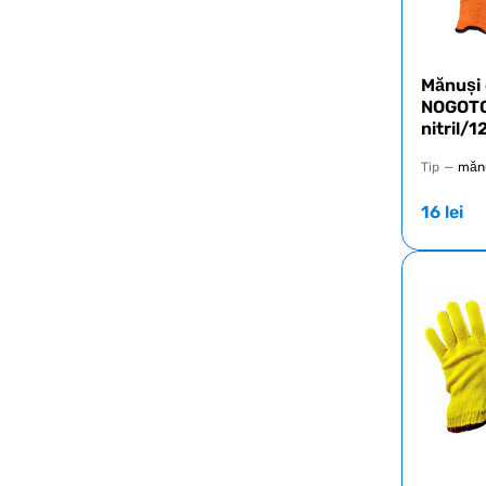
Mănuși 
NOGOTO
nitril/
Tip
—
mănu
16
lei