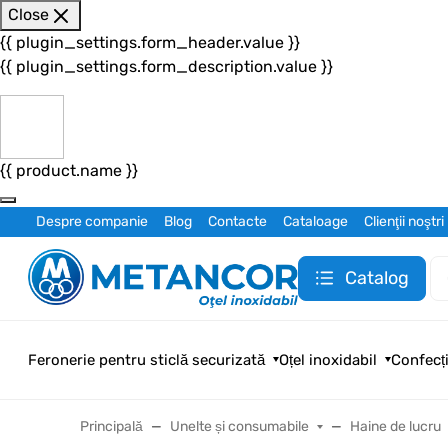
Close
{{ plugin_settings.form_header.value }}
{{ plugin_settings.form_description.value }}
{{ product.name }}
Despre companie
Blog
Contacte
Cataloage
Clienţii noştri
Catalog
Feronerie pentru sticlă securizată
Oțel inoxidabil
Confecți
Principală
Unelte și consumabile
Haine de lucru