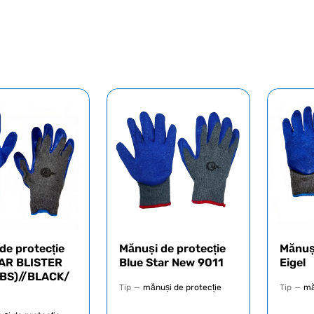
de protecție
Mănuși de protecție
Mănuși
TAR BLISTER
Blue Star New 9011
Eigel
BS)//BLACK/
Tip
—
mănuși de protecție
Tip
—
mă