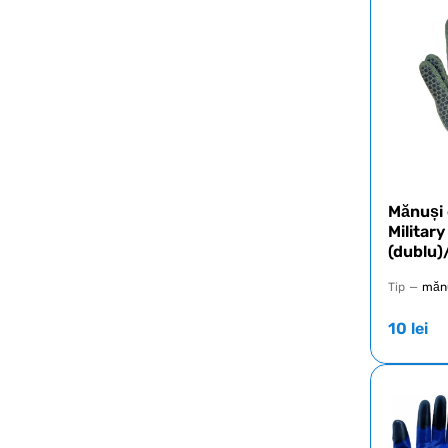
Mănuși 
Military
(dublu)
Tip
—
mănu
10
lei