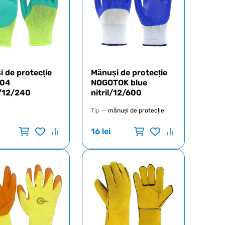
 de protecție
Mănuși de protecție
 04
NOGOTOK blue
/12/240
nitril/12/600
Tip
—
mănuși de protecție
16
lei