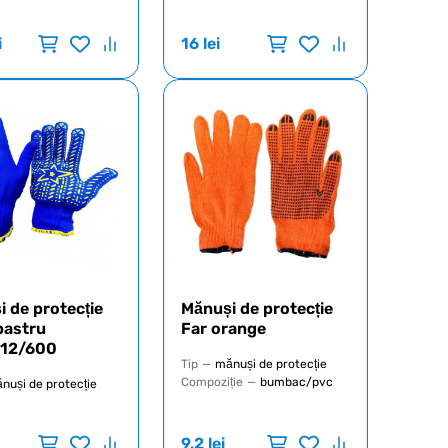
i
16
lei
 de protecție
Mănuși de protecție
bastru
Far orange
12/600
Tip
—
mănuși de protecție
Compoziție
—
bumbac/pvc
nuși de protecție
9,2
lei