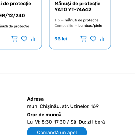
 de protecție
Mănuși de protecție
YATO YT-74642
ER/12/240
Tip
—
mănuși de protecție
Compoziție
—
bumbac/piele
nuși de protecție
93
lei
Adresa
mun. Chișinău, str. Uzinelor, 169
Orar de muncă
Lu-Vi: 8:30-17:30 / Sâ-Du: zi liberă
Comandă un apel