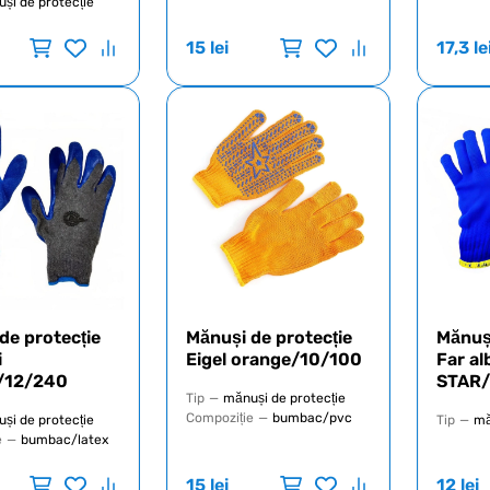
și de protecție
15
lei
17,3
le
de protecție
Mănuși de protecție
Mănuși
i
Eigel orange/10/100
Far al
5/12/240
STAR/
Tip
—
mănuși de protecție
Compoziție
—
bumbac/pvc
și de protecție
Tip
—
mă
e
—
bumbac/latex
15
lei
12
lei