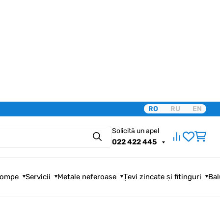
RO
RU
EN
Solicită un apel
Căutare
022 422 445
ompe
Servicii
Metale neferoase
Țevi zincate și fitinguri
Bal