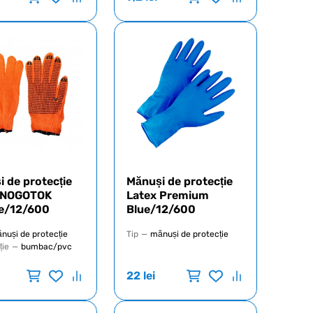
 de protecție
Mănuși de protecție
 NOGOTOK
Latex Premium
e/12/600
Blue/12/600
nuși de protecție
Tip
—
mănuși de protecție
ție
—
bumbac/pvc
22
lei