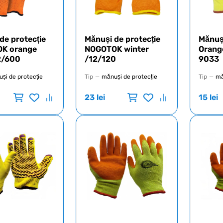
de protecție
Mănuși de protecție
Mănuși
K orange
NOGOTOK winter
Orang
12/600
/12/120
9033
și de protecție
Tip
—
mănuși de protecție
Tip
—
mă
23
lei
15
lei