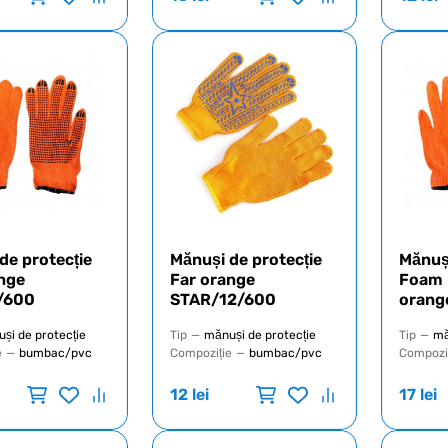
de protecție
Mănuși de protecție
Mănuși
nge
Far orange
Foam
/600
STAR/12/600
orang
și de protecție
Tip
—
mănuși de protecție
Tip
—
mă
e
—
bumbac/pvc
Compoziție
—
bumbac/pvc
Compozi
12
lei
17
lei