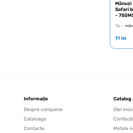
Mănuși 
Safari 
- 750M
Tip
—
mănu
11
lei
Informație
Catalog
Despre companie
Oțel inox
Cataloage
Confecții
Contacte
Metale n