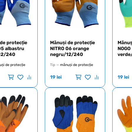
de protecție
Mănuși de protecție
Mănuși
5 albastru
NITRO 06 orange
NOGO
12/240
negru/12/240
verde
și de protecție
Tip
—
mănuși de protecție
19
lei
19
lei