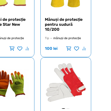
 de protecție
Mănuși de protecție
e Star New
pentru sudură
10/200
nuși de protecție
Tip
—
mănuși de protecție
100
lei