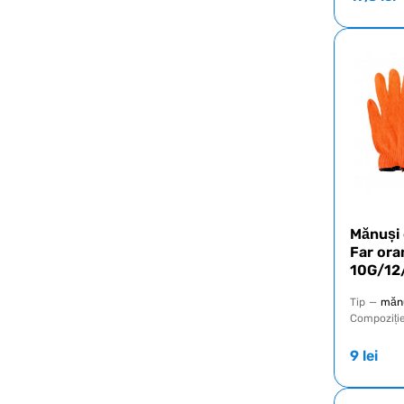
Mănuși 
Far ora
10G/12
Tip
—
mănu
Compoziți
9
lei