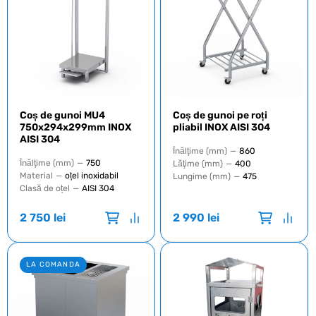
Coș de gunoi MU4
Coș de gunoi pe roți
750x294x299mm INOX
pliabil INOX AISI 304
AISI 304
Înălţime (mm)
—
860
Înălţime (mm)
—
750
Lăţime (mm)
—
400
Material
—
oțel inoxidabil
Lungime (mm)
—
475
Clasă de oțel
—
AISI 304
2 750
lei
2 990
lei
LA COMANDA