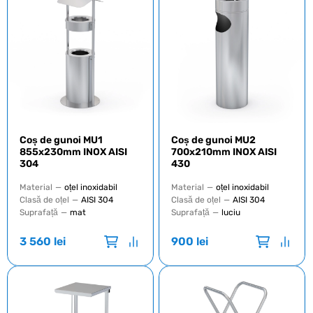
Coș de gunoi MU1
Coș de gunoi MU2
855x230mm INOX AISI
700x210mm INOX AISI
304
430
Material
—
oțel inoxidabil
Material
—
oțel inoxidabil
Clasă de oțel
—
AISI 304
Clasă de oțel
—
AISI 304
Suprafață
—
mat
Suprafață
—
luciu
3 560
lei
900
lei