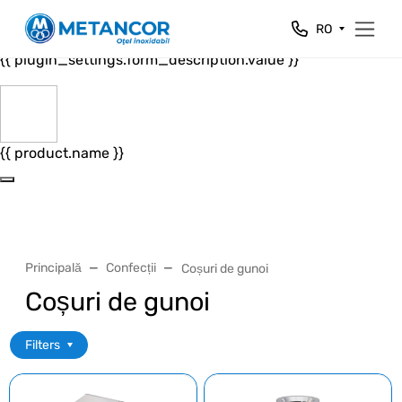
Close
RO
{{ plugin_settings.form_header.value }}
{{ plugin_settings.form_description.value }}
{{ product.name }}
Principală
Confecții
Coșuri de gunoi
Coșuri de gunoi
Filters