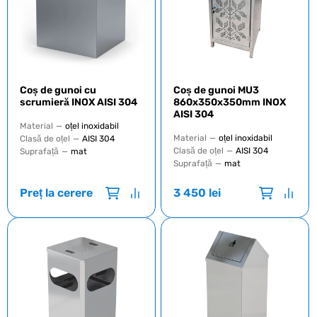
Coș de gunoi cu
Coș de gunoi MU3
scrumieră INOX AISI 304
860x350x350mm INOX
AISI 304
Material
—
oțel inoxidabil
Material
—
oțel inoxidabil
Clasă de oțel
—
AISI 304
Clasă de oțel
—
AISI 304
Suprafață
—
mat
Suprafață
—
mat
Preț la cerere
3 450
lei