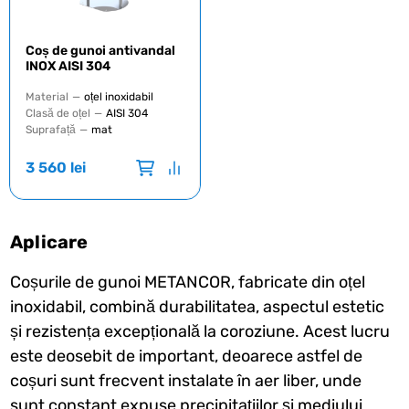
Coș de gunoi antivandal
INOX AISI 304
Material
—
oțel inoxidabil
Clasă de oțel
—
AISI 304
Suprafață
—
mat
3 560
lei
Aplicare
Coșurile de gunoi METANCOR, fabricate din oțel
inoxidabil, combină durabilitatea, aspectul estetic
și rezistența excepțională la coroziune. Acest lucru
este deosebit de important, deoarece astfel de
coșuri sunt frecvent instalate în aer liber, unde
sunt constant expuse precipitațiilor și mediului