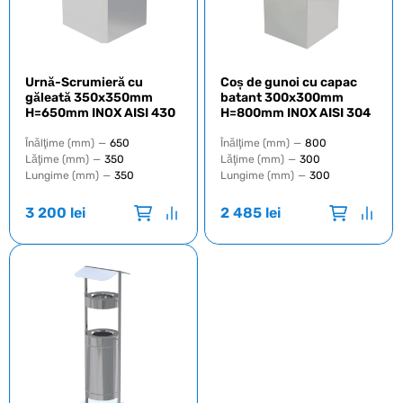
Urnă-Scrumieră cu
Coș de gunoi cu capac
găleată 350x350mm
batant 300x300mm
H=650mm INOX AISI 430
H=800mm INOX AISI 304
Înălţime (mm)
—
650
Înălţime (mm)
—
800
Lăţime (mm)
—
350
Lăţime (mm)
—
300
Lungime (mm)
—
350
Lungime (mm)
—
300
3 200
lei
2 485
lei