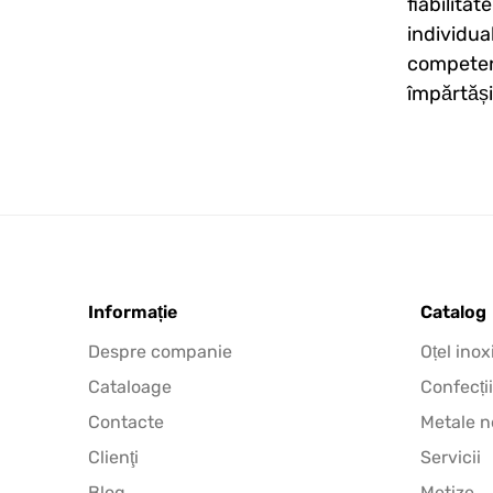
fiabilitat
individua
competent
împărtăș
Informație
Catalog
Despre companie
Oțel inox
Cataloage
Confecții
Contacte
Metale n
Clienţi
Servicii
Blog
Metize