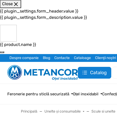
Close
{{ plugin_settings.form_header.value }}
{{ plugin_settings.form_description.value }}
{{ product.name }}
Despre companie
Blog
Contacte
Cataloage
Clienţii noştri
Catalog
Feronerie pentru sticlă securizată
Oțel inoxidabil
Confecți
Principală
Unelte și consumabile
Scule si unelte