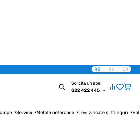
RO
RU
EN
Solicită un apel
Căutare
022 422 445
ompe
Servicii
Metale neferoase
Țevi zincate și fitinguri
Bal