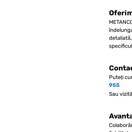
Oferim
METANCOR 
îndelunga
detaliată
specificu
Conta
Puteți c
955
Sau vizit
Avanta
Colaborân