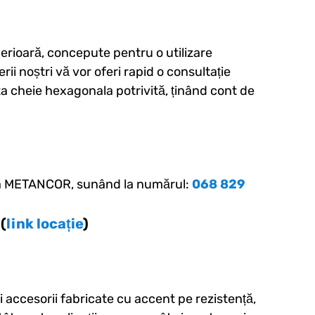
rioară, concepute pentru o utilizare
ii noștri vă vor oferi rapid o consultație
ta cheie hexagonala potrivită, ținând cont de
 la METANCOR, sunând la numărul:
068 829
(
link locație
)
9
 accesorii fabricate cu accent pe rezistență,