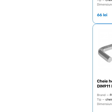
Tip
—
chei
Dimensiun
66
lei
Cheie h
DIN911
Brand
—
F
Tip
—
chei
Dimensiun