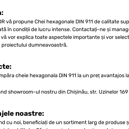
:
vă propune Chei hexagonale DIN 911 de calitate supe
tă în condiții de lucru intense. Contactați-ne și manager
, vă vor explica toate aspectele importante și vor selec
l proiectului dumneavoastră.
cte:
umpăra cheie hexagonala DIN 911 la un preț avantajos
ând showroom-ul nostru din Chișinău, str. Uzinelor 16
jele noastre:
d cu noi, beneficiați de un sortiment larg de produse și