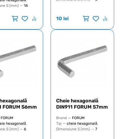
eie hexagonală
une S (mm)
—
14
10
lei
 hexagonală
Cheie hexagonală
11 FORUM S6mm
DIN911 FORUM S7mm
FORUM
Brand
—
FORUM
eie hexagonală
Tip
—
cheie hexagonală
une S (mm)
—
6
Dimensiune S (mm)
—
7