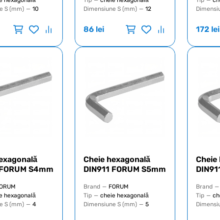
e hexagonală
Tip
—
cheie hexagonală
Tip
—
ch
e S (mm)
—
10
Dimensiune S (mm)
—
12
Dimensi
86
lei
172
lei
exagonală
Cheie hexagonală
Cheie
 FORUM S4mm
DIN911 FORUM S5mm
DIN9
ORUM
Brand
—
FORUM
Brand
—
e hexagonală
Tip
—
cheie hexagonală
Tip
—
ch
e S (mm)
—
4
Dimensiune S (mm)
—
5
Dimensi