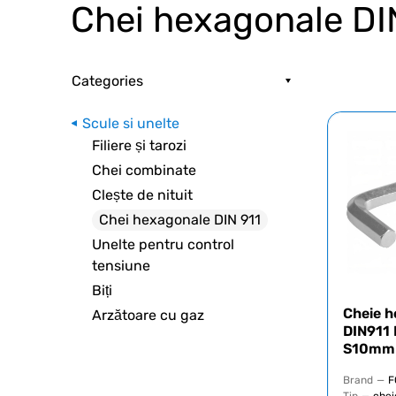
Chei hexagonale DI
Categories
Scule si unelte
Filiere și tarozi
Chei combinate
Clește de nituit
Chei hexagonale DIN 911
Unelte pentru control
tensiune
Biți
Cheie h
Arzătoare cu gaz
DIN911
S10mm
Brand
—
F