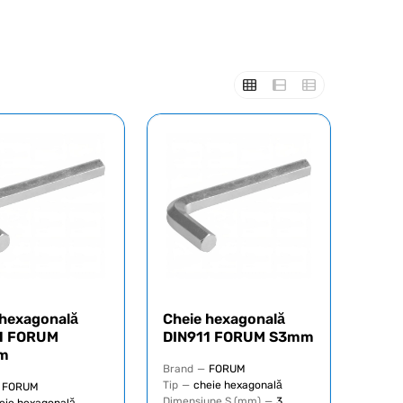
 hexagonală
Cheie hexagonală
1 FORUM
DIN911 FORUM S3mm
m
Brand
—
FORUM
Tip
—
cheie hexagonală
FORUM
Dimensiune S (mm)
—
3