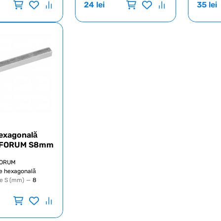
24
lei
35
lei
exagonală
 FORUM S8mm
ORUM
e hexagonală
e S (mm)
—
8