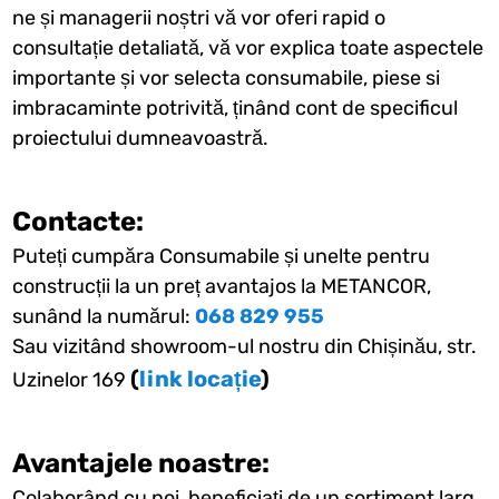
ne și managerii noștri vă vor oferi rapid o
consultație detaliată, vă vor explica toate aspectele
importante și vor selecta consumabile, piese si
imbracaminte potrivită, ținând cont de specificul
proiectului dumneavoastră.
Contacte:
Puteți cumpăra Consumabile și unelte pentru
construcții la un preț avantajos la METANCOR,
sunând la numărul:
068 829 955
Sau vizitând showroom-ul nostru din Chișinău, str.
(
link locație
)
Uzinelor 169
Avantajele noastre:
Colaborând cu noi, beneficiați de un sortiment larg