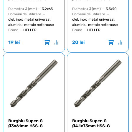
Diametru Ø (mm)
—
3.2x65
Diametru Ø (mm)
—
3.5x70
Domenii de utilizare
—
Domenii de utilizare
—
oțel, inox, metal universal,
oțel, inox, metal universal,
aluminiu, metale neferoase
aluminiu, metale neferoase
Brand
—
HELLER
Brand
—
HELLER
19
lei
20
lei
Burghiu Super-G
Burghiu Super-G
Ø3x61mm HSS-G
Ø4.1x75mm HSS-G