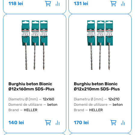
118
lei
131
lei
Burghiu beton Bionic
Burghiu beton Bionic
Ø12x160mm SDS-Plus
Ø12x210mm SDS-Plus
Diametru Ø (mm)
—
12x160
Diametru Ø (mm)
—
12x210
Domenii de utilizare
—
beton
Domenii de utilizare
—
beton
Brand
—
HELLER
Brand
—
HELLER
140
lei
170
lei