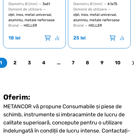
Diametru Ø (mm)
—
3x61
Diametru Ø (mm)
—
4.1x75
Domenii de utilizare
—
Domenii de utilizare
—
oțel, inox, metal universal,
oțel, inox, metal universal,
aluminiu, metale neferoase
aluminiu, metale neferoase
Brand
—
HELLER
Brand
—
HELLER
18
lei
25
lei
1
2
3
4
...
7
8
9
10
Oferim:
METANCOR vă propune Consumabile și piese de
schimb, instrumente si imbracaminte de lucru de
calitate superioară, concepute pentru o utilizare
îndelungată în condiții de lucru intense. Contactați-