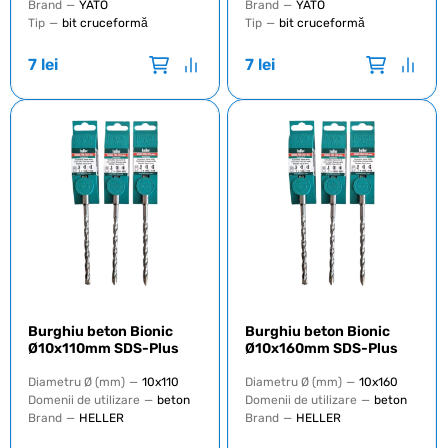
Brand
—
YATO
Brand
—
YATO
Tip
—
bit cruceformă
Tip
—
bit cruceformă
7
lei
7
lei
Burghiu beton Bionic
Burghiu beton Bionic
Ø10x110mm SDS-Plus
Ø10x160mm SDS-Plus
Diametru Ø (mm)
—
10x110
Diametru Ø (mm)
—
10x160
Domenii de utilizare
—
beton
Domenii de utilizare
—
beton
Brand
—
HELLER
Brand
—
HELLER