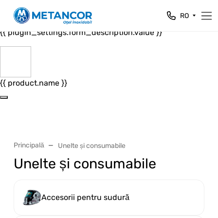
Close
RO
{{ plugin_settings.form_header.value }}
{{ plugin_settings.form_description.value }}
{{ product.name }}
Principală
Unelte și consumabile
Unelte și consumabile
Accesorii pentru sudură