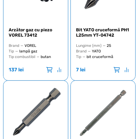
Arzător gaz cu piezo
Bit YATO cruceformă PH1
VOREL 73412
L25mm YT-04742
Brand
—
VOREL
Lungime (mm)
—
25
Tip
—
lampă gaz
Brand
—
YATO
Tip combustibil
—
butan
Tip
—
bit cruceformă
137
lei
7
lei