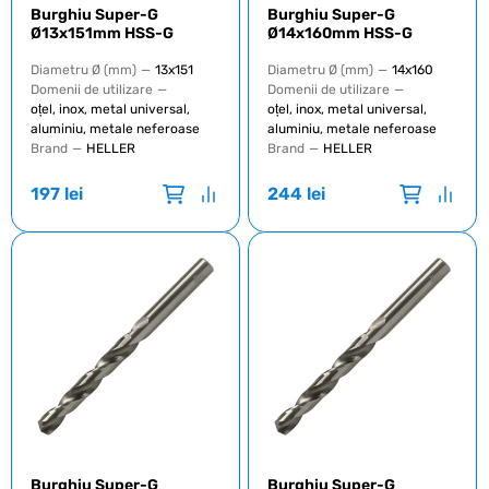
Burghiu Super-G
Burghiu Super-G
Ø13x151mm HSS-G
Ø14x160mm HSS-G
Diametru Ø (mm)
—
13x151
Diametru Ø (mm)
—
14x160
Domenii de utilizare
—
Domenii de utilizare
—
oțel, inox, metal universal,
oțel, inox, metal universal,
aluminiu, metale neferoase
aluminiu, metale neferoase
Brand
—
HELLER
Brand
—
HELLER
197
lei
244
lei
Burghiu Super-G
Burghiu Super-G