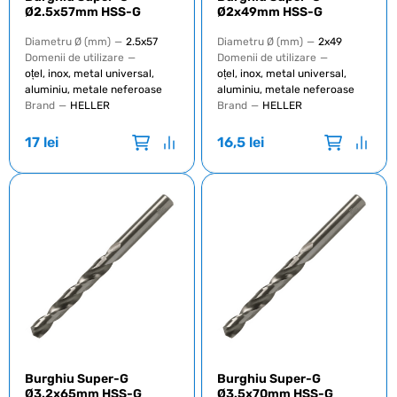
Ø2.5x57mm HSS-G
Ø2x49mm HSS-G
Diametru Ø (mm)
—
2.5x57
Diametru Ø (mm)
—
2x49
Domenii de utilizare
—
Domenii de utilizare
—
oțel, inox, metal universal,
oțel, inox, metal universal,
aluminiu, metale neferoase
aluminiu, metale neferoase
Brand
—
HELLER
Brand
—
HELLER
17
lei
16,5
lei
Burghiu Super-G
Burghiu Super-G
Ø3.2x65mm HSS-G
Ø3.5x70mm HSS-G