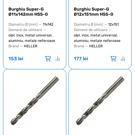
Burghiu Super-G
Burghiu Super-G
Ø11x142mm HSS-G
Ø12x151mm HSS-G
Diametru Ø (mm)
—
11x142
Diametru Ø (mm)
—
12x151
Domenii de utilizare
—
Domenii de utilizare
—
oțel, inox, metal universal,
oțel, inox, metal universal,
aluminiu, metale neferoase
aluminiu, metale neferoase
Brand
—
HELLER
Brand
—
HELLER
153
lei
177
lei