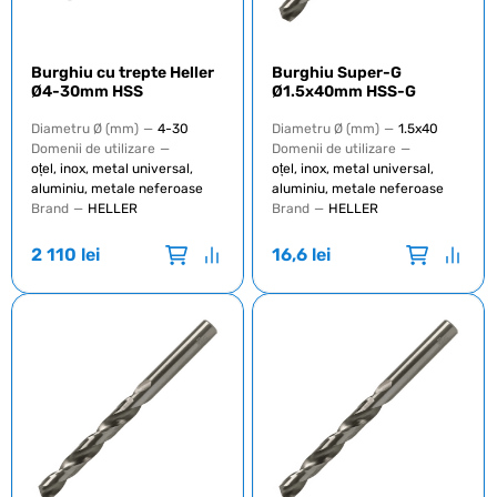
Burghiu cu trepte Heller
Burghiu Super-G
Ø4-30mm HSS
Ø1.5x40mm HSS-G
Diametru Ø (mm)
—
4-30
Diametru Ø (mm)
—
1.5x40
Domenii de utilizare
—
Domenii de utilizare
—
oțel, inox, metal universal,
oțel, inox, metal universal,
aluminiu, metale neferoase
aluminiu, metale neferoase
Brand
—
HELLER
Brand
—
HELLER
2 110
lei
16,6
lei