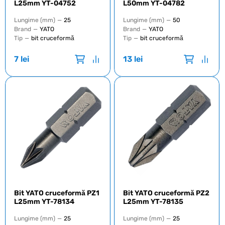
L25mm YT-04752
L50mm YT-04782
Lungime (mm)
—
25
Lungime (mm)
—
50
Brand
—
YATO
Brand
—
YATO
Tip
—
bit cruceformă
Tip
—
bit cruceformă
7
lei
13
lei
Bit YATO cruceformă PZ1
Bit YATO cruceformă PZ2
L25mm YT-78134
L25mm YT-78135
Lungime (mm)
—
25
Lungime (mm)
—
25