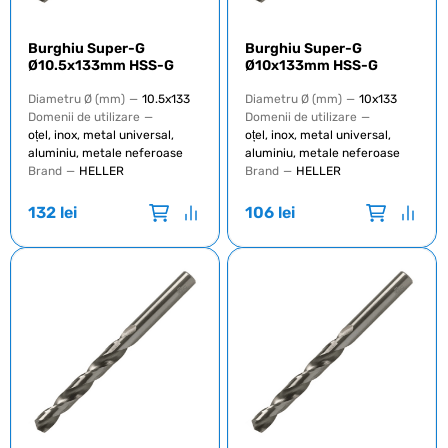
Burghiu Super-G
Burghiu Super-G
Ø10.5x133mm HSS-G
Ø10x133mm HSS-G
Diametru Ø (mm)
—
10.5x133
Diametru Ø (mm)
—
10x133
Domenii de utilizare
—
Domenii de utilizare
—
oțel, inox, metal universal,
oțel, inox, metal universal,
aluminiu, metale neferoase
aluminiu, metale neferoase
Brand
—
HELLER
Brand
—
HELLER
132
lei
106
lei