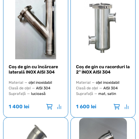
Coș de gin cu încărcare
Coș de gin cu racorduri la
laterală INOX AISI 304
2'' INOX AISI 304
Material
—
oțel inoxidabil
Material
—
oțel inoxidabil
Clasă de oțel
—
AISI 304
Clasă de oțel
—
AISI 304
Suprafață
—
lucioasă
Suprafață
—
mat, satin
1 400
lei
1 600
lei