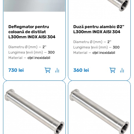
Deflegmator pentru
Duză pentru alambic Ø2''
coloană de distilat
L300mm INOX AISI 304
L300mm INOX AISI 304
Diametru Ø (mm)
—
2''
Diametru Ø (mm)
—
2''
Lungimea țevii (mm)
—
300
Lungimea țevii (mm)
—
300
Material
—
oțel inoxidabil
Material
—
oțel inoxidabil
730
lei
360
lei