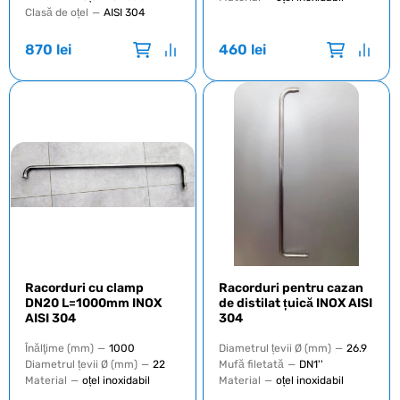
Clasă de oțel
—
AISI 304
870
lei
460
lei
Racorduri cu clamp
Racorduri pentru cazan
DN20 L=1000mm INOX
de distilat țuică INOX AISI
AISI 304
304
Înălţime (mm)
—
1000
Diametrul țevii Ø (mm)
—
26.9
Diametrul țevii Ø (mm)
—
22
Mufă filetată
—
DN1''
Material
—
oțel inoxidabil
Material
—
oțel inoxidabil