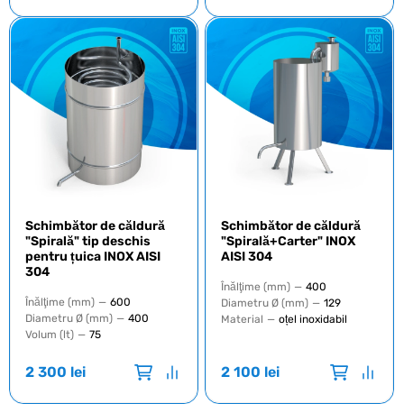
Schimbător de căldură
Schimbător de căldură
"Spirală" tip deschis
"Spirală+Carter" INOX
pentru țuica INOX AISI
AISI 304
304
Înălţime (mm)
—
400
Înălţime (mm)
—
600
Diametru Ø (mm)
—
129
Diametru Ø (mm)
—
400
Material
—
oțel inoxidabil
Volum (lt)
—
75
2 300
lei
2 100
lei