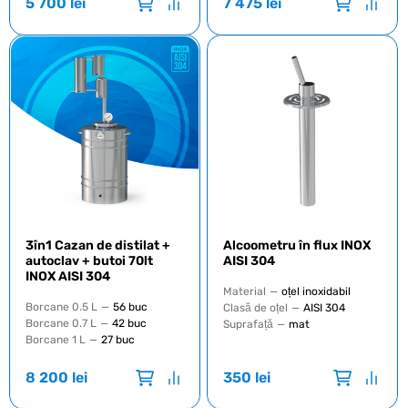
5 700
lei
7 475
lei
3în1 Cazan de distilat +
Alcoometru în flux INOX
autoclav + butoi 70lt
AISI 304
INOX AISI 304
Material
—
oțel inoxidabil
Borcane 0.5 L
—
56 buc
Clasă de oțel
—
AISI 304
Borcane 0.7 L
—
42 buc
Suprafață
—
mat
Borcane 1 L
—
27 buc
8 200
lei
350
lei