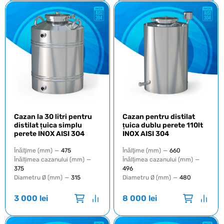
Cazan la 30 litri pentru
Cazan pentru distilat
distilat țuica simplu
țuica dublu perete 110lt
perete INOX AISI 304
INOX AISI 304
Înălţime (mm)
—
475
Înălţime (mm)
—
660
Înălțimea cazanului (mm)
—
Înălțimea cazanului (mm)
—
375
496
Diametru Ø (mm)
—
315
Diametru Ø (mm)
—
480
3 000
lei
8 000
lei