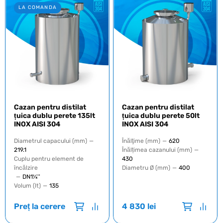
LA COMANDA
Cazan pentru distilat
Cazan pentru distilat
țuica dublu perete 135lt
țuica dublu perete 50lt
INOX AISI 304
INOX AISI 304
Diametrul capacului (mm)
—
Înălţime (mm)
—
620
219.1
Înălțimea cazanului (mm)
—
Cuplu pentru element de
430
încălzire
Diametru Ø (mm)
—
400
—
DN1¼''
Volum (lt)
—
135
Preț la cerere
4 830
lei