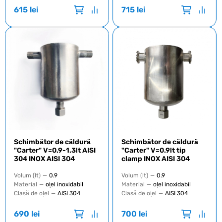
615
lei
715
lei
Schimbător de căldură
Schimbător de căldură
"Carter" V=0.9-1.3lt AISI
"Carter" V=0.9lt tip
304 INOX AISI 304
clamp INOX AISI 304
Volum (lt)
—
0.9
Volum (lt)
—
0.9
Material
—
oțel inoxidabil
Material
—
oțel inoxidabil
Clasă de oțel
—
AISI 304
Clasă de oțel
—
AISI 304
690
lei
700
lei