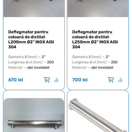
Deflegmator pentru
Deflegmator pentru
coloană de distilat
coloană de distilat
L200mm Ø2'' INOX AISI
L250mm Ø2'' INOX AISI
304
304
Diametru Ø (mm)
—
2''
Diametru Ø (mm)
—
2''
Lungimea țevii (mm)
—
200
Lungimea țevii (mm)
—
250
Material
—
oțel inoxidabil
Material
—
oțel inoxidabil
670
lei
700
lei