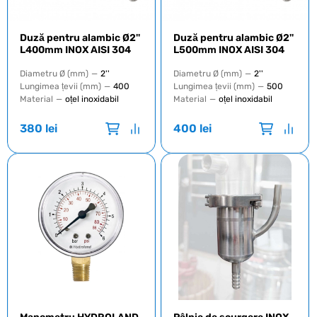
Duză pentru alambic Ø2''
Duză pentru alambic Ø2''
L400mm INOX AISI 304
L500mm INOX AISI 304
Diametru Ø (mm)
—
2''
Diametru Ø (mm)
—
2''
Lungimea țevii (mm)
—
400
Lungimea țevii (mm)
—
500
Material
—
oțel inoxidabil
Material
—
oțel inoxidabil
380
lei
400
lei