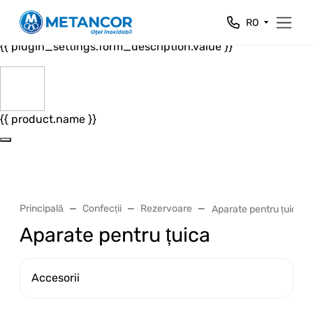
Close
RO
{{ plugin_settings.form_header.value }}
{{ plugin_settings.form_description.value }}
{{ product.name }}
Principală
Confecții
Rezervoare
Aparate pentru țuica
Aparate pentru țuica
Accesorii