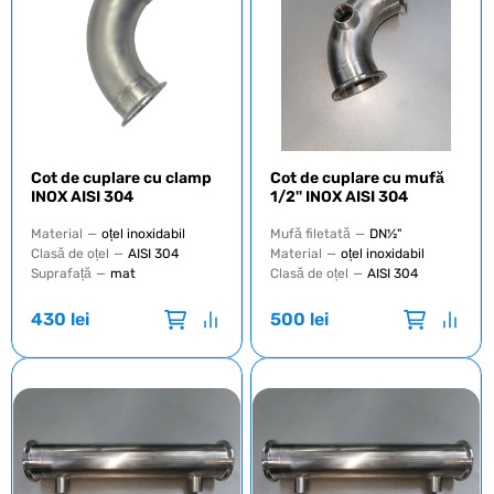
Cot de cuplare cu clamp
Cot de cuplare cu mufă
INOX AISI 304
1/2'' INOX AISI 304
Material
—
oțel inoxidabil
Mufă filetată
—
DN½"
Clasă de oțel
—
AISI 304
Material
—
oțel inoxidabil
Suprafață
—
mat
Clasă de oțel
—
AISI 304
430
lei
500
lei