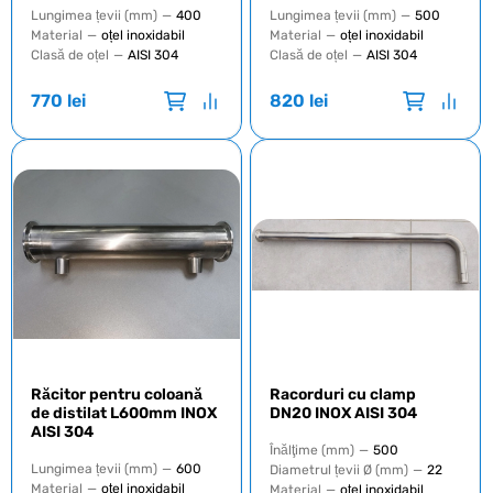
Lungimea țevii (mm)
—
400
Lungimea țevii (mm)
—
500
Material
—
oțel inoxidabil
Material
—
oțel inoxidabil
Clasă de oțel
—
AISI 304
Clasă de oțel
—
AISI 304
770
lei
820
lei
Răcitor pentru coloană
Racorduri cu clamp
de distilat L600mm INOX
DN20 INOX AISI 304
AISI 304
Înălţime (mm)
—
500
Lungimea țevii (mm)
—
600
Diametrul țevii Ø (mm)
—
22
Material
—
oțel inoxidabil
Material
—
oțel inoxidabil