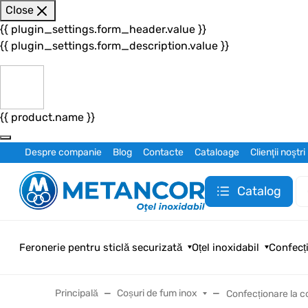
Close
{{ plugin_settings.form_header.value }}
{{ plugin_settings.form_description.value }}
{{ product.name }}
Despre companie
Blog
Contacte
Cataloage
Clienţii noştri
Catalog
Feronerie pentru sticlă securizată
Oțel inoxidabil
Confecți
Principală
Coșuri de fum inox
Confecționare la 