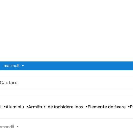
mai mult
i
Aluminiu
Armături de închidere inox
Elemente de fixare
P
comandă