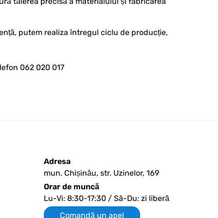
ă tăierea precisă a materialului și fabricarea
ență, putem realiza întregul ciclu de producție,
elefon 062 020 017
Adresa
mun. Chișinău, str. Uzinelor, 169
Orar de muncă
Lu-Vi: 8:30-17:30 / Sâ-Du: zi liberă
Comandă un apel