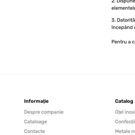
2. Dispune
elementelo
3. Datorit
începând d
Pentru a c
Informație
Catalog
Despre companie
Oțel inox
Cataloage
Confecții
Contacte
Metale n