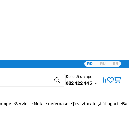
RO
RU
EN
Solicită un apel
Căutare
022 422 445
ompe
Servicii
Metale neferoase
Țevi zincate și fitinguri
Bal