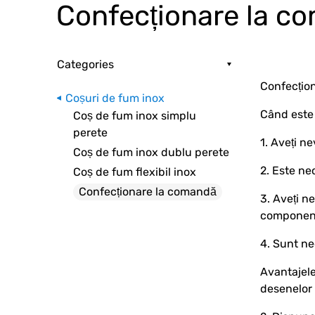
Confecționare la c
Categories
Confecțion
Coșuri de fum inox
Când este
Сoș de fum inox simplu
perete
1. Aveți n
Coș de fum inox dublu perete
2. Este ne
Coș de fum flexibil inox
Confecționare la comandă
3. Aveți n
componen
4. Sunt ne
Avantajele
desenelor 