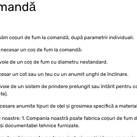
omandă
ăm coșuri de fum la comandă, după parametrii individuali.
 necesar un coș de fum la comandă:
evoie de un coș de fum cu diametru nestandard.
cesar un cot sau un teu cu un anumit unghi de înclinare.
evoie de un sistem de prindere prelungit sau întărit pentru co
te).
cesare anumite tipuri de oțel și grosimea specifică a materia
 noastre: 1. Compania noastră poate fabrica coșuri de fum de
și documentației tehnice furnizate.