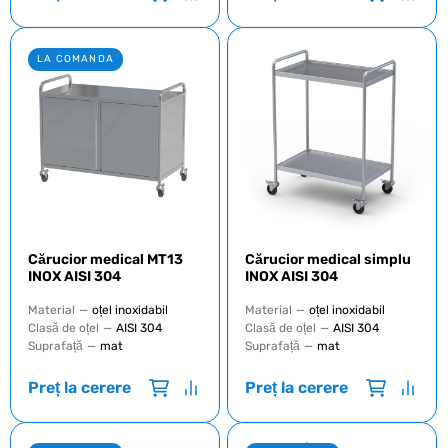
LA COMANDA
Cărucior medical MT13
Cărucior medical simplu
INOX AISI 304
INOX AISI 304
Material
—
oțel inoxidabil
Material
—
oțel inoxidabil
Clasă de oțel
—
AISI 304
Clasă de oțel
—
AISI 304
Suprafață
—
mat
Suprafață
—
mat
Preț la cerere
Preț la cerere