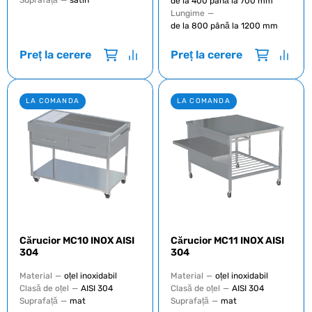
Suprafață
—
satin
de la 400 până la 700 mm
Lungime
—
de la 800 până la 1200 mm
Preț la cerere
Preț la cerere
LA COMANDA
LA COMANDA
Cărucior MC10 INOX AISI
Cărucior MC11 INOX AISI
304
304
Material
—
oțel inoxidabil
Material
—
oțel inoxidabil
Clasă de oțel
—
AISI 304
Clasă de oțel
—
AISI 304
Suprafață
—
mat
Suprafață
—
mat