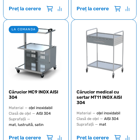
Preț la cerere
Preț la cerere
LA COMANDA
Cărucior MC9 INOX AISI
Cărucior medical cu
304
sertar MT11 INOX AISI
304
Material
—
oțel inoxidabil
Material
—
oțel inoxidabil
Clasă de oțel
—
AISI 304
Clasă de oțel
—
AISI 304
Suprafață
—
Suprafață
—
mat
mat, lustruită, satin
Preț la cerere
Preț la cerere