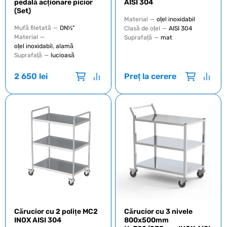
pedală acționare picior
AISI 304
(Set)
Material
—
oțel inoxidabil
Mufă filetată
—
DN½"
Clasă de oțel
—
AISI 304
Material
—
Suprafață
—
mat
oțel inoxidabil, alamă
Suprafață
—
lucioasă
2 650
lei
Preț la cerere
Cărucior cu 2 polițe MC2
Cărucior cu 3 nivele
INOX AISI 304
800x500mm