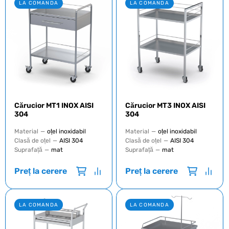
LA COMANDA
LA COMANDA
Cărucior MT1 INOX AISI
Cărucior MT3 INOX AISI
304
304
Material
—
oțel inoxidabil
Material
—
oțel inoxidabil
Clasă de oțel
—
AISI 304
Clasă de oțel
—
AISI 304
Suprafață
—
mat
Suprafață
—
mat
Preț la cerere
Preț la cerere
LA COMANDA
LA COMANDA