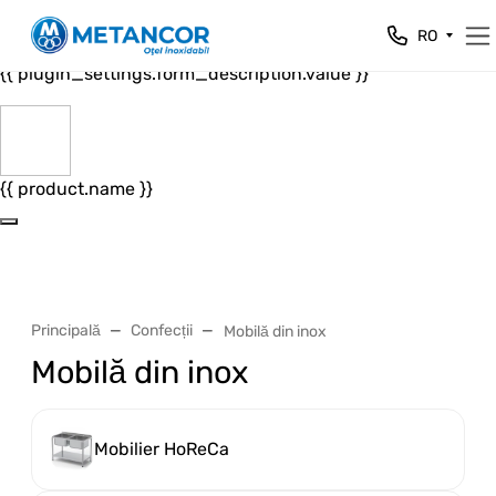
Close
RO
{{ plugin_settings.form_header.value }}
{{ plugin_settings.form_description.value }}
{{ product.name }}
Principală
Confecții
Mobilă din inox
Mobilă din inox
Mobilier HoReCa