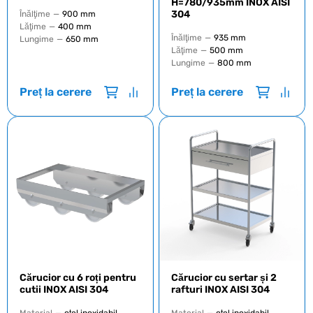
H=780/935mm INOX AISI
304
Înălţime
—
900 mm
Lăţime
—
400 mm
Înălţime
—
935 mm
Lungime
—
650 mm
Lăţime
—
500 mm
Lungime
—
800 mm
Preț la cerere
Preț la cerere
Cărucior cu 6 roți pentru
Cărucior cu sertar și 2
cutii INOX AISI 304
rafturi INOX AISI 304