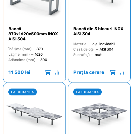
Bancă
Bancă din 3 blocuri INOX
870x1620x500mm INOX
AISI 304
AISI 304
Material
—
oțel inoxidabil
Înălţime (mm)
—
870
Clasă de oțel
—
AISI 304
Lăţime (mm)
—
1620
Suprafață
—
mat
Adâncime (mm)
—
500
11 500
lei
Preț la cerere
LA COMANDA
LA COMANDA