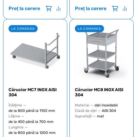
Preț la cerere
Preț la cerere
LA COMANDA
LA COMANDA
Cărucior MC7 INOX AISI
Cărucior MC8 INOX AISI
304
304
Înălţime
—
Material
—
oțel inoxidabil
de la 800 până la 1100 mm
Clasă de oțel
—
AISI 304
Lăţime
—
Suprafață
—
mat
de la 400 până la 700 mm
Lungime
—
de la 800 până la 1200 mm