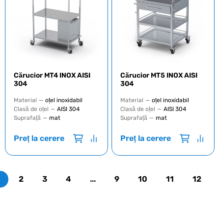
Cărucior MT4 INOX AISI
Cărucior MT5 INOX AISI
304
304
Material
—
oțel inoxidabil
Material
—
oțel inoxidabil
Clasă de oțel
—
AISI 304
Clasă de oțel
—
AISI 304
Suprafață
—
mat
Suprafață
—
mat
Preț la cerere
Preț la cerere
1
2
3
4
...
9
10
11
12