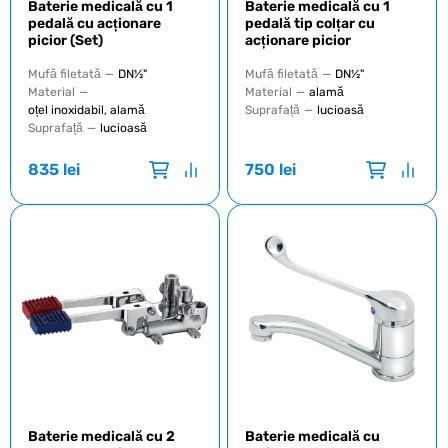
Baterie medicală cu 1
Baterie medicală cu 1
pedală cu acționare
pedală tip colțar cu
picior (Set)
acționare picior
Mufă filetată
—
DN½"
Mufă filetată
—
DN½"
Material
—
Material
—
alamă
oțel inoxidabil, alamă
Suprafață
—
lucioasă
Suprafață
—
lucioasă
835
lei
750
lei
Baterie medicală cu 2
Baterie medicală cu