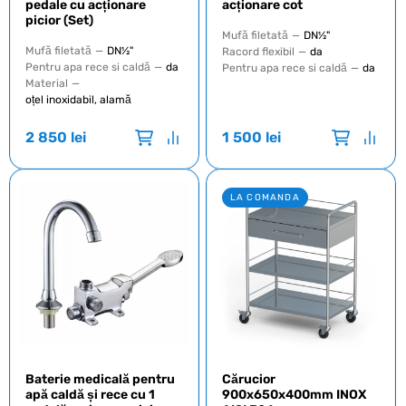
pedale cu acționare
acționare cot
picior (Set)
Mufă filetată
—
DN½"
Mufă filetată
—
DN½"
Racord flexibil
—
da
Pentru apa rece si caldă
—
da
Pentru apa rece si caldă
—
da
Material
—
oțel inoxidabil, alamă
2 850
lei
1 500
lei
LA COMANDA
Baterie medicală pentru
Cărucior
apă caldă și rece cu 1
900x650x400mm INOX