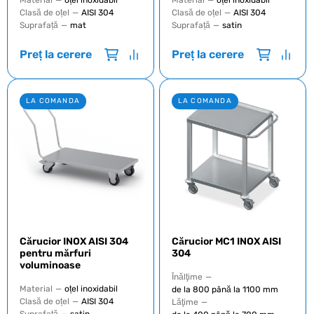
Material
—
oțel inoxidabil
Material
—
oțel inoxidabil
Clasă de oțel
—
AISI 304
Clasă de oțel
—
AISI 304
Suprafață
—
mat
Suprafață
—
satin
Preț la cerere
Preț la cerere
LA COMANDA
LA COMANDA
Cărucior INOX AISI 304
Cărucior MC1 INOX AISI
pentru mărfuri
304
voluminoase
Înălţime
—
Material
—
oțel inoxidabil
de la 800 până la 1100 mm
Clasă de oțel
—
AISI 304
Lăţime
—