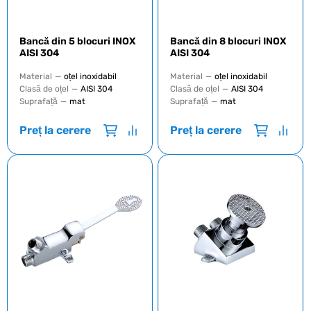
Bancă din 5 blocuri INOX
Bancă din 8 blocuri INOX
AISI 304
AISI 304
Material
—
oțel inoxidabil
Material
—
oțel inoxidabil
Clasă de oțel
—
AISI 304
Clasă de oțel
—
AISI 304
Suprafață
—
mat
Suprafață
—
mat
Preț la cerere
Preț la cerere