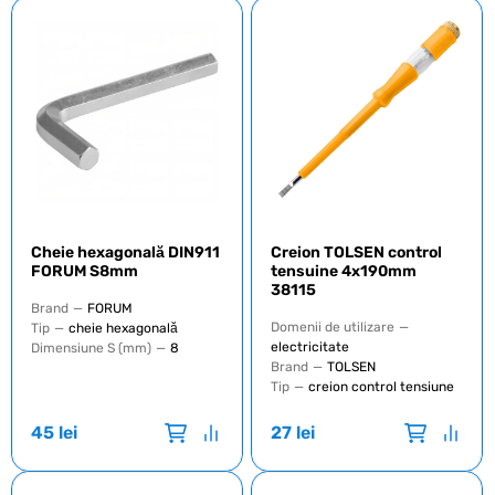
Cheie hexagonală DIN911
Creion TOLSEN control
FORUM S8mm
tensuine 4x190mm
38115
Brand
—
FORUM
Domenii de utilizare
—
Tip
—
cheie hexagonală
electricitate
Dimensiune S (mm)
—
8
Brand
—
TOLSEN
Tip
—
creion control tensiune
45
lei
27
lei