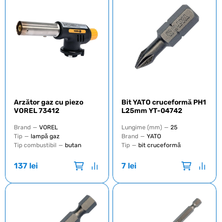
Arzător gaz cu piezo
Bit YATO cruceformă PH1
VOREL 73412
L25mm YT-04742
Brand
—
VOREL
Lungime (mm)
—
25
Tip
—
lampă gaz
Brand
—
YATO
Tip combustibil
—
butan
Tip
—
bit cruceformă
137
lei
7
lei