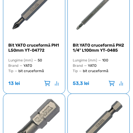
Bit YATO cruceformă PH1
Bit YATO cruceformă PH2
L50mm YT-04772
1/4'' L100mm YT-0485
Lungime (mm)
—
50
Lungime (mm)
—
100
Brand
—
YATO
Brand
—
YATO
Tip
—
bit cruceformă
Tip
—
bit cruceformă
13
lei
53,3
lei