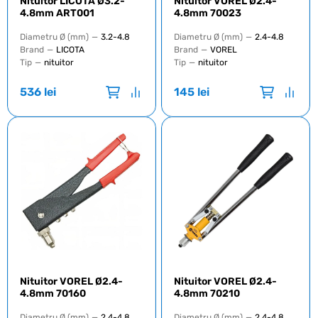
Nituitor LICOTA Ø3.2-
Nituitor VOREL Ø2.4-
4.8mm ART001
4.8mm 70023
Diametru Ø (mm)
—
3.2-4.8
Diametru Ø (mm)
—
2.4-4.8
Brand
—
LICOTA
Brand
—
VOREL
Tip
—
nituitor
Tip
—
nituitor
536
lei
145
lei
Nituitor VOREL Ø2.4-
Nituitor VOREL Ø2.4-
4.8mm 70160
4.8mm 70210
Diametru Ø (mm)
—
2.4-4.8
Diametru Ø (mm)
—
2.4-4.8