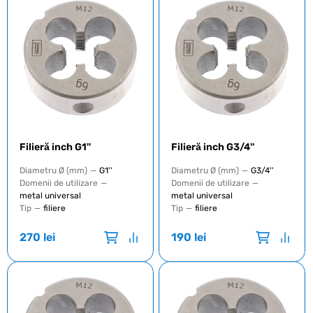
Filieră inch G1''
Filieră inch G3/4''
Diametru Ø (mm)
—
G1''
Diametru Ø (mm)
—
G3/4''
Domenii de utilizare
—
Domenii de utilizare
—
metal universal
metal universal
Tip
—
filiere
Tip
—
filiere
270
lei
190
lei