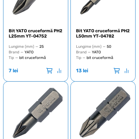
Bit YATO cruceformă PH2
Bit YATO cruceformă PH2
L25mm YT-04752
L50mm YT-04782
Lungime (mm)
—
25
Lungime (mm)
—
50
Brand
—
YATO
Brand
—
YATO
Tip
—
bit cruceformă
Tip
—
bit cruceformă
7
lei
13
lei