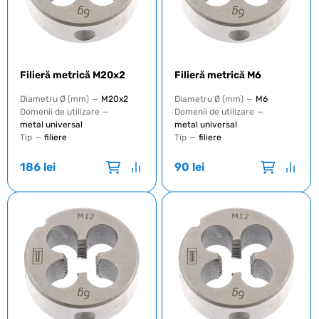
Filieră metrică М20x2
Filieră metrică М6
Diametru Ø (mm)
—
M20x2
Diametru Ø (mm)
—
M6
Domenii de utilizare
—
Domenii de utilizare
—
metal universal
metal universal
Tip
—
filiere
Tip
—
filiere
186
lei
90
lei