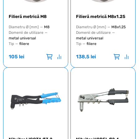
Filieră metrică М8
Filieră metrică М8x1.25
Diametru Ø (mm)
—
M8
Diametru Ø (mm)
—
M8x1.25
Domenii de utilizare
—
Domenii de utilizare
—
metal universal
metal universal
Tip
—
filiere
Tip
—
filiere
105
lei
138,5
lei