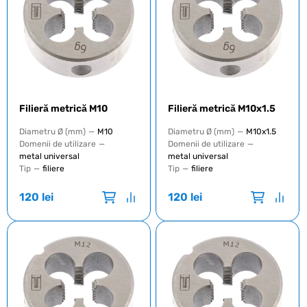
Filieră metrică М10
Filieră metrică М10x1.5
Diametru Ø (mm)
—
M10
Diametru Ø (mm)
—
M10x1.5
Domenii de utilizare
—
Domenii de utilizare
—
metal universal
metal universal
Tip
—
filiere
Tip
—
filiere
120
lei
120
lei