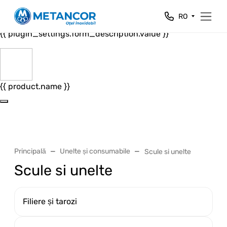
Close
RO
{{ plugin_settings.form_header.value }}
{{ plugin_settings.form_description.value }}
{{ product.name }}
Principală
Unelte și consumabile
Scule si unelte
Scule si unelte
Filiere și tarozi