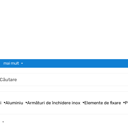
mai mult
i
Aluminiu
Armături de închidere inox
Elemente de fixare
P
e