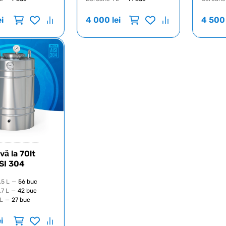
ei
4 000
lei
4 500
vă la 70lt
SI 304
.5 L
—
56 buc
7 L
—
42 buc
L
—
27 buc
ei