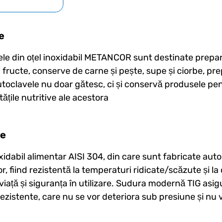
e
le din oțel inoxidabil METANCOR sunt destinate prepară
 fructe, conserve de carne și pește, supe și ciorbe, pr
utoclavele nu doar gătesc, ci și conservă produsele pe
tățile nutritive ale acestora
je
oxidabil alimentar AISI 304, din care sunt fabricate aut
r, fiind rezistentă la temperaturi ridicate/scăzute și l
viață și siguranța în utilizare. Sudura modernă TIG asi
rezistente, care nu se vor deteriora sub presiune și nu v