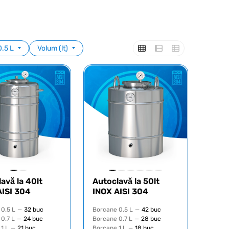
.5 L
Volum (lt)
avă la 40lt
Autoclavă la 50lt
AISI 304
INOX AISI 304
0.5 L
—
32 buc
Borcane 0.5 L
—
42 buc
0.7 L
—
24 buc
Borcane 0.7 L
—
28 buc
1 L
—
21 buc
Borcane 1 L
—
18 buc