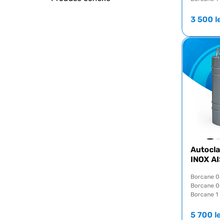
3 500
l
Autocla
INOX AI
Borcane 0
Borcane 0.
Borcane 1 
5 700
l