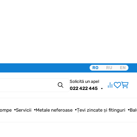
RO
RU
EN
Solicită un apel
Căutare
022 422 445
ompe
Servicii
Metale neferoase
Țevi zincate și fitinguri
Bal