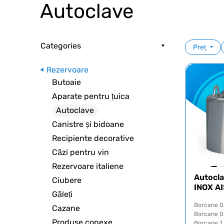
Autoclave
Categories
Preț
Rezervoare
Butoaie
Aparate pentru țuica
Autoclave
Canistre și bidoane
Recipiente decorative
Căzi pentru vin
Rezervoare italiene
Autocla
Ciubere
INOX AI
Găleți
Borcane 0
Cazane
Borcane 0.
Produse conexe
Borcane 1 