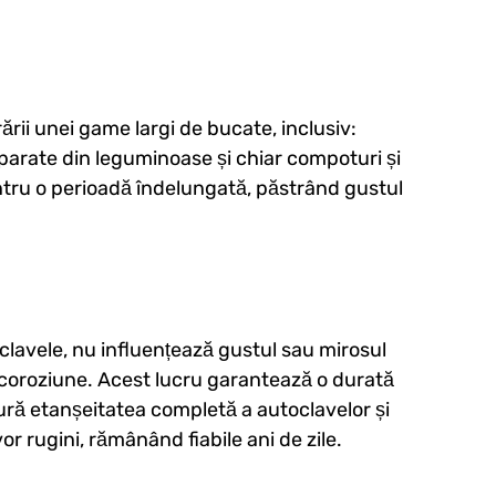
rii unei game largi de bucate, inclusiv:
eparate din leguminoase și chiar compoturi și
ntru o perioadă îndelungată, păstrând gustul
oclavele, nu influențează gustul sau mirosul
a coroziune. Acest lucru garantează o durată
gură etanșeitatea completă a autoclavelor și
or rugini, rămânând fiabile ani de zile.