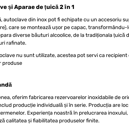
e și Aparae de țuică 2 în 1
ă, autoclave din inox pot fi echipate cu un accesoriu su
e), care se montează ușor pe capac, transformându-le î
epara diverse băuturi alcoolice, de la tradiționala țuică
ri rafinate.
clave nu sunt utilizate, acestea pot servi ca recipien
r produse
andă
ea, oferim fabricarea rezervoarelor inoxidabile de ori
nclud producție individuală și în serie. Producția are lo
 termenelor. Experiența noastră în prelucrarea inoxulu
 calitatea și fiabilitatea produselor finite.