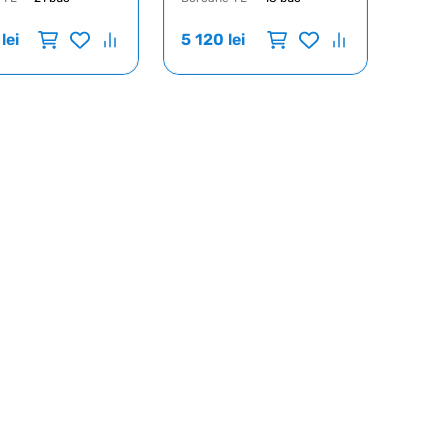
lei
5 120
lei