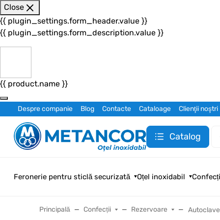
Close
{{ plugin_settings.form_header.value }}
{{ plugin_settings.form_description.value }}
{{ product.name }}
Despre companie
Blog
Contacte
Cataloage
Clienţii noştri
Catalog
Feronerie pentru sticlă securizată
Oțel inoxidabil
Confecți
Principală
Confecții
Rezervoare
Autoclav