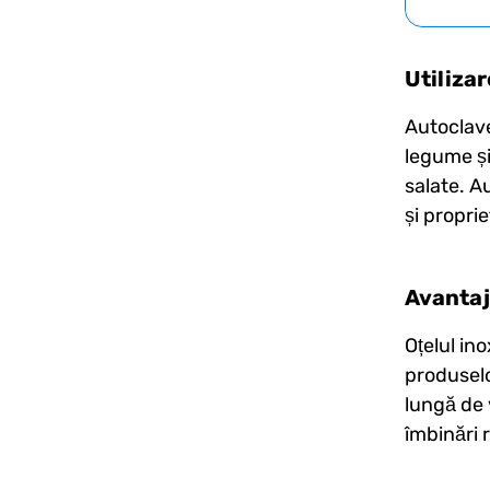
Utilizar
Autoclave
legume și
salate. A
și proprie
Avanta
Oțelul in
produselo
lungă de 
îmbinări 