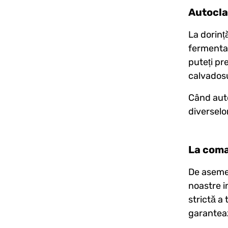
Autoclav
La dorinț
fermentar
puteți pr
calvadosu
Când auto
diverselo
La com
De asemen
noastre i
strictă a
garantează