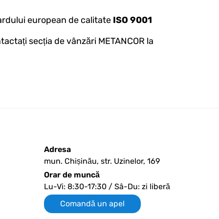
ardului european de calitate
ISO 9001
ntactați secția de vânzări METANCOR la
Adresa
mun. Chișinău, str. Uzinelor, 169
Orar de muncă
Lu-Vi: 8:30-17:30 / Sâ-Du: zi liberă
Comandă un apel