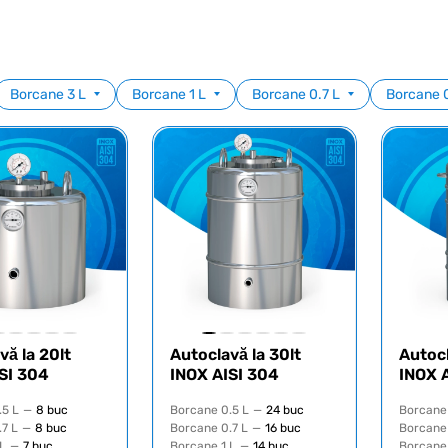
Borcane 3 L
Borcane 1 L
Borcane 0.7 L
Borcane 0
vă la 20lt
Autoclavă la 30lt
Autocl
SI 304
INOX AISI 304
INOX 
.5 L
—
8 buc
Borcane 0.5 L
—
24 buc
Borcane 
7 L
—
8 buc
Borcane 0.7 L
—
16 buc
Borcane 
L
—
7 buc
Borcane 1 L
—
14 buc
Borcane 