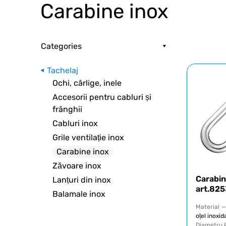
Carabine inox
Categories
Tachelaj
Ochi, cârlige, inele
Accesorii pentru cabluri și
frânghii
Cabluri inox
Grile ventilație inox
Carabine inox
Zăvoare inox
Carabi
Lanțuri din inox
art.82
Balamale inox
Material
—
oțel inoxid
Diametru 