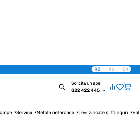
RO
RU
EN
Solicită un apel
Căutare
022 422 445
ompe
Servicii
Metale neferoase
Țevi zincate și fitinguri
Bal