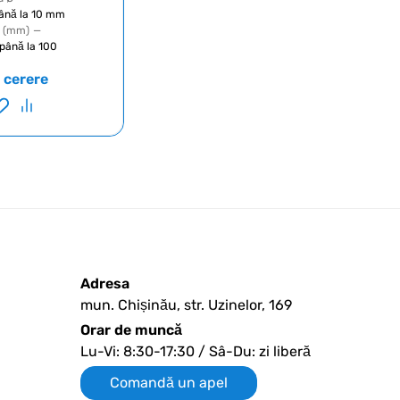
până la 10 mm
 (mm)
—
 până la 100
a cerere
Adresa
mun. Chișinău, str. Uzinelor, 169
Orar de muncă
Lu-Vi: 8:30-17:30 / Sâ-Du: zi liberă
Comandă un apel