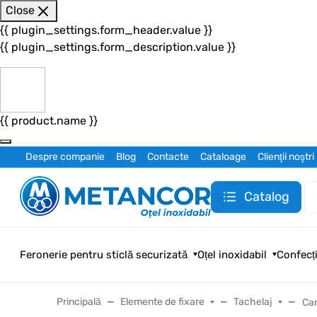
Close
{{ plugin_settings.form_header.value }}
{{ plugin_settings.form_description.value }}
{{ product.name }}
Despre companie
Blog
Contacte
Cataloage
Clienţii noştri
Catalog
Feronerie pentru sticlă securizată
Oțel inoxidabil
Confecți
Principală
Elemente de fixare
Tachelaj
Car