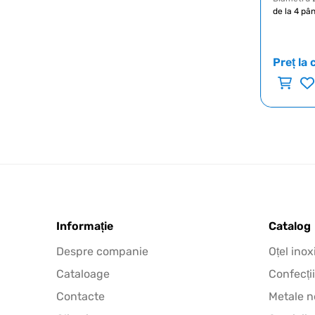
de la 4 pâ
Preț la 
Informație
Catalog
Despre companie
Oțel inox
Cataloage
Confecții
Contacte
Metale n