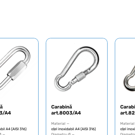
nă
Carabină
Carab
53/A4
art.8003/A4
art.8
Material
—
Material
abil A4 (AISI 316)
oțel inoxidabil A4 (AISI 316)
oțel inox
Ø
—
Diametru Ø
—
Diametr