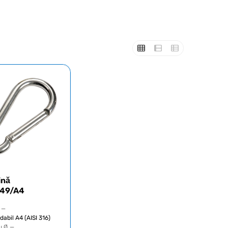
ină
249/A4
—
idabil A4 (AISI 316)
u Ø
—