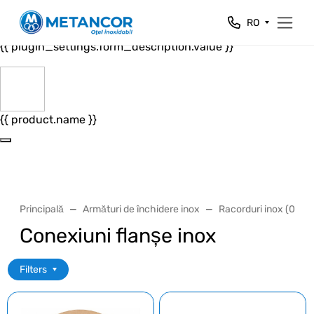
Close
RO
{{ plugin_settings.form_header.value }}
{{ plugin_settings.form_description.value }}
{{ product.name }}
Principală
Armături de închidere inox
Racorduri inox (02)
Conexiuni flanșe inox
Filters