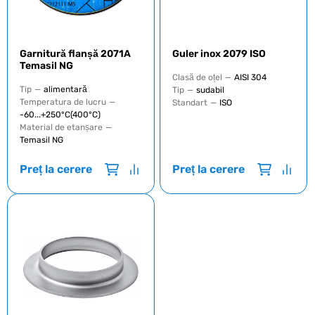
Garnitură flanșă 2071A
Guler inox 2079 ISO
Temasil NG
Clasă de oțel
—
AISI 304
Tip
—
alimentară
Tip
—
sudabil
Temperatura de lucru
—
Standart
—
ISO
-60...+250°C(400°C)
Material de etanșare
—
Temasil NG
Preț la cerere
Preț la cerere