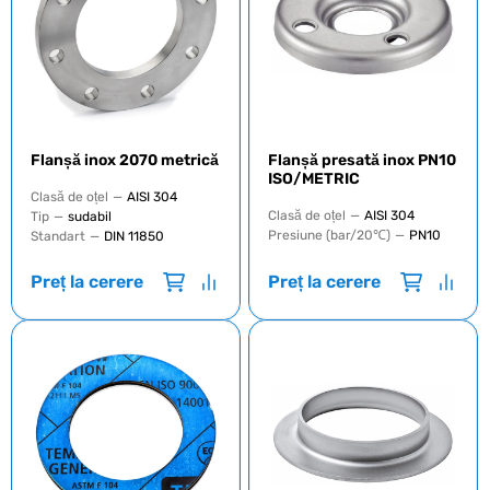
Flanșă inox 2070 metrică
Flanșă presată inox PN10
ISO/METRIC
Clasă de oțel
—
AISI 304
Clasă de oțel
—
AISI 304
Tip
—
sudabil
Presiune (bar/20℃)
—
PN10
Standart
—
DIN 11850
Preț la cerere
Preț la cerere