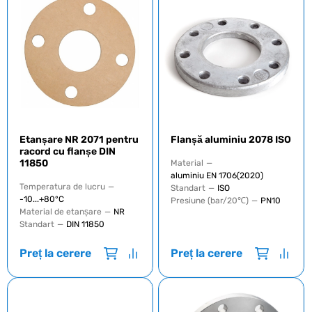
Etanșare NR 2071 pentru
Flanșă aluminiu 2078 ISO
racord cu flanșe DIN
11850
Material
—
aluminiu EN 1706(2020)
Temperatura de lucru
—
Standart
—
ISO
-10...+80°C
Presiune (bar/20℃)
—
PN10
Material de etanșare
—
NR
Standart
—
DIN 11850
Preț la cerere
Preț la cerere