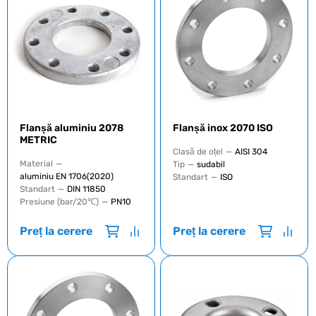
Flanșă aluminiu 2078
Flanșă inox 2070 ISO
METRIC
Clasă de oțel
—
AISI 304
Material
—
Tip
—
sudabil
aluminiu EN 1706(2020)
Standart
—
ISO
Standart
—
DIN 11850
Presiune (bar/20℃)
—
PN10
Preț la cerere
Preț la cerere