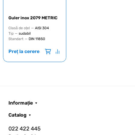
Guler inox 2079 METRIC
Clasă de oțel
—
AISI 304
Tip
—
sudabil
Standart
—
DIN 11850
Preț la cerere
Informație
Catalog
022 422 445