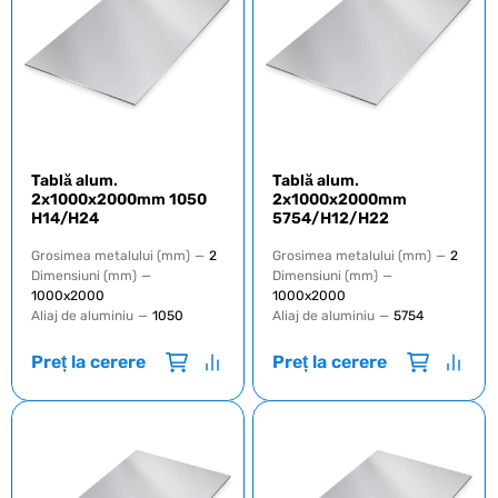
Tablă alum.
Tablă alum.
2x1000x2000mm 1050
2x1000x2000mm
H14/Н24
5754/H12/H22
Grosimea metalului (mm)
—
2
Grosimea metalului (mm)
—
2
Dimensiuni (mm)
—
Dimensiuni (mm)
—
1000х2000
1000х2000
Aliaj de aluminiu
—
1050
Aliaj de aluminiu
—
5754
Preț la cerere
Preț la cerere