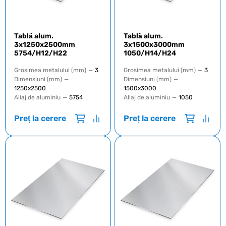
Tablă alum.
Tablă alum.
3x1250x2500mm
3x1500x3000mm
5754/H12/H22
1050/H14/H24
Grosimea metalului (mm)
—
3
Grosimea metalului (mm)
—
3
Dimensiuni (mm)
—
Dimensiuni (mm)
—
1250х2500
1500х3000
Aliaj de aluminiu
—
5754
Aliaj de aluminiu
—
1050
Preț la cerere
Preț la cerere