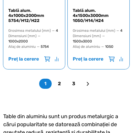
Tablă alum.
Tablă alum.
4x1000x2000mm
4x1500x3000mm
5754/H12/H22
1050/H14/H24
Grosimea metalului (mm)
—
4
Grosimea metalului (mm)
—
4
Dimensiuni (mm)
—
Dimensiuni (mm)
—
1000х2000
1500х3000
Aliaj de aluminiu
—
5754
Aliaj de aluminiu
—
1050
Preț la cerere
Preț la cerere
1
2
3
Table din aluminiu sunt un produs metalurgic a
cărui popularitate se datorează combinației de
greutate redusă, rezistență și durabilitate la