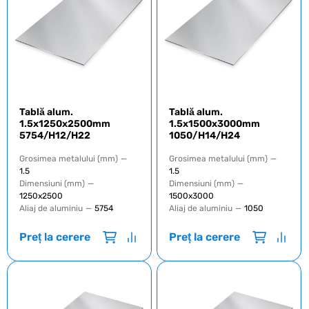
Tablă alum.
Tablă alum.
1.5x1250x2500mm
1.5x1500x3000mm
5754/Н12/H22
1050/H14/Н24
Grosimea metalului (mm)
—
Grosimea metalului (mm)
—
1.5
1.5
Dimensiuni (mm)
—
Dimensiuni (mm)
—
1250х2500
1500х3000
Aliaj de aluminiu
—
5754
Aliaj de aluminiu
—
1050
Preț la cerere
Preț la cerere