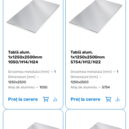
Tablă alum.
Tablă alum.
1x1250x2500mm
1x1250x2500mm
1050/H14/H24
5754/H12/H22
Grosimea metalului (mm)
—
1
Grosimea metalului (mm)
—
1
Dimensiuni (mm)
—
Dimensiuni (mm)
—
1250х2500
1250х2500
Aliaj de aluminiu
—
1050
Aliaj de aluminiu
—
5754
Preț la cerere
Preț la cerere