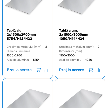
Tablă alum.
Tablă alum.
2x1500x2900mm
2x1500x3000mm
5754/H12/H22
1050/H14/H24
Grosimea metalului (mm)
—
2
Grosimea metalului (mm)
—
2
Dimensiuni (mm)
—
Dimensiuni (mm)
—
1500х2900
1500х3000
Aliaj de aluminiu
—
5754
Aliaj de aluminiu
—
1050
Preț la cerere
Preț la cerere