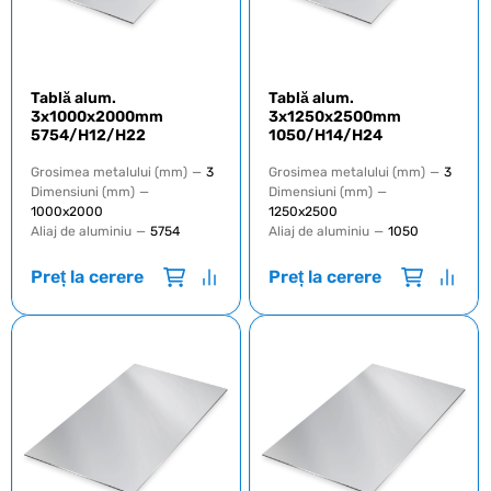
Tablă alum.
Tablă alum.
3x1000x2000mm
3x1250x2500mm
5754/H12/H22
1050/H14/H24
Grosimea metalului (mm)
—
3
Grosimea metalului (mm)
—
3
Dimensiuni (mm)
—
Dimensiuni (mm)
—
1000х2000
1250х2500
Aliaj de aluminiu
—
5754
Aliaj de aluminiu
—
1050
Preț la cerere
Preț la cerere