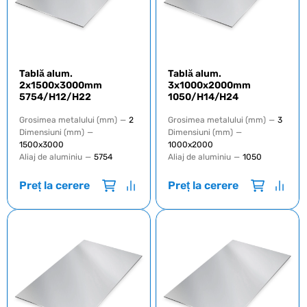
Tablă alum.
Tablă alum.
2x1500x3000mm
3x1000x2000mm
5754/H12/H22
1050/H14/Н24
Grosimea metalului (mm)
—
2
Grosimea metalului (mm)
—
3
Dimensiuni (mm)
—
Dimensiuni (mm)
—
1500х3000
1000х2000
Aliaj de aluminiu
—
5754
Aliaj de aluminiu
—
1050
Preț la cerere
Preț la cerere