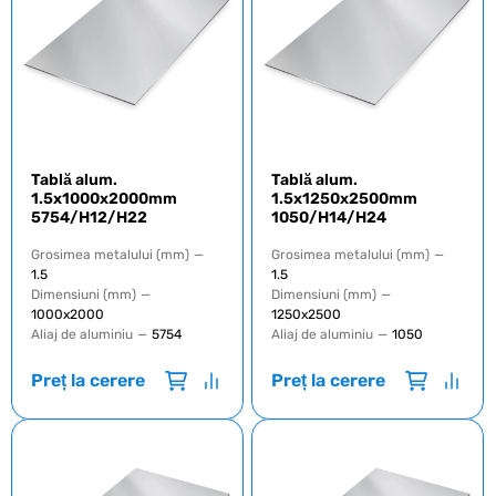
Tablă alum.
Tablă alum.
1.5x1000x2000mm
1.5x1250x2500mm
5754/H12/H22
1050/H14/H24
Grosimea metalului (mm)
—
Grosimea metalului (mm)
—
1.5
1.5
Dimensiuni (mm)
—
Dimensiuni (mm)
—
1000х2000
1250х2500
Aliaj de aluminiu
—
5754
Aliaj de aluminiu
—
1050
Preț la cerere
Preț la cerere