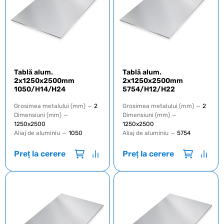
Tablă alum.
Tablă alum.
2x1250x2500mm
2x1250x2500mm
1050/H14/Н24
5754/H12/H22
Grosimea metalului (mm)
—
2
Grosimea metalului (mm)
—
2
Dimensiuni (mm)
—
Dimensiuni (mm)
—
1250х2500
1250х2500
Aliaj de aluminiu
—
1050
Aliaj de aluminiu
—
5754
Preț la cerere
Preț la cerere