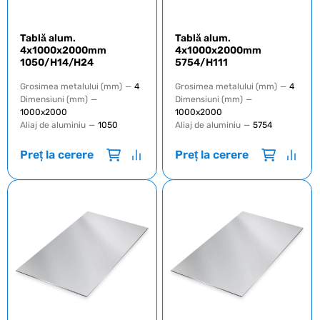
Tablă alum.
Tablă alum.
4x1000x2000mm
4x1000x2000mm
1050/H14/Н24
5754/H111
Grosimea metalului (mm)
—
4
Grosimea metalului (mm)
—
4
Dimensiuni (mm)
—
Dimensiuni (mm)
—
1000х2000
1000х2000
Aliaj de aluminiu
—
1050
Aliaj de aluminiu
—
5754
Preț la cerere
Preț la cerere