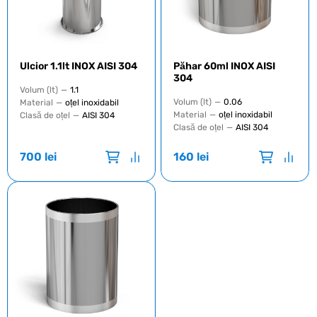
Ulcior 1.1lt INOX AISI 304
Păhar 60ml INOX AISI
304
Volum (lt)
—
1.1
Volum (lt)
—
0.06
Material
—
oțel inoxidabil
Material
—
oțel inoxidabil
Clasă de oțel
—
AISI 304
Clasă de oțel
—
AISI 304
700
lei
160
lei