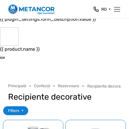
Close
RO
{{ plugin_settings.form_header.value }}
{{ plugin_settings.form_description.value }}
{{ product.name }}
Principală
Confecții
Rezervoare
Recipiente decorative
Recipiente decorative
Filters