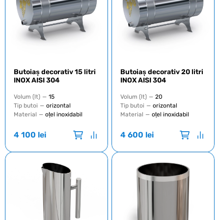
Butoiaș decorativ 15 litri
Butoiaș decorativ 20 litri
INOX AISI 304
INOX AISI 304
Volum (lt)
—
15
Volum (lt)
—
20
Tip butoi
—
orizontal
Tip butoi
—
orizontal
Material
—
oțel inoxidabil
Material
—
oțel inoxidabil
4 100
lei
4 600
lei