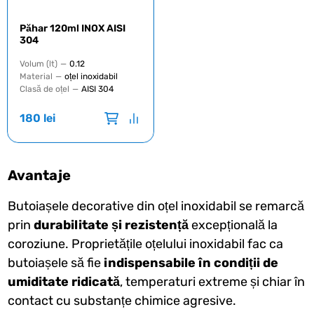
Păhar 120ml INOX AISI
304
Volum (lt)
—
0.12
Material
—
oțel inoxidabil
Clasă de oțel
—
AISI 304
180
lei
Avantaje
Butoiașele decorative din oțel inoxidabil se remarcă
prin
durabilitate și rezistență
excepțională la
coroziune. Proprietățile oțelului inoxidabil fac ca
butoiașele să fie
indispensabile în condiții de
umiditate ridicată
, temperaturi extreme și chiar în
contact cu substanțe chimice agresive.