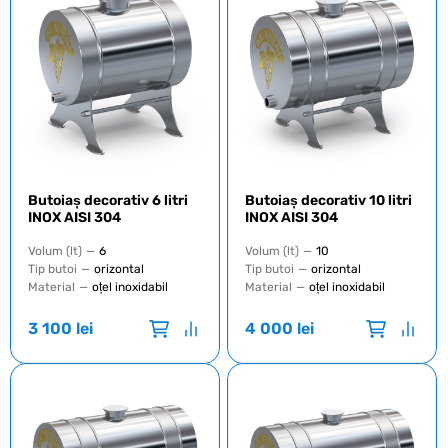
Butoiaș decorativ 6 litri
Butoiaș decorativ 10 litri
INOX AISI 304
INOX AISI 304
Volum (lt)
—
6
Volum (lt)
—
10
Tip butoi
—
orizontal
Tip butoi
—
orizontal
Material
—
oțel inoxidabil
Material
—
oțel inoxidabil
3 100
lei
4 000
lei