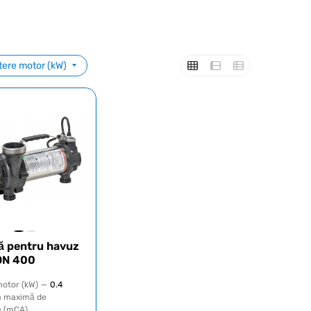
tere motor (kW)
 pentru havuz
ON 400
otor (kW)
—
0.4
a maximă de
 (mCA)