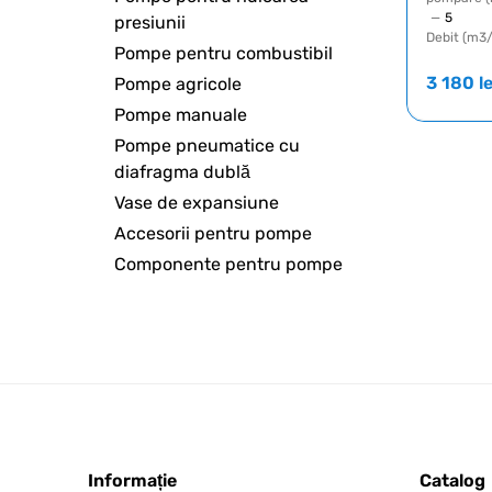
—
5
presiunii
Debit (m3/
Pompe pentru combustibil
3 180
le
Pompe agricole
Pompe manuale
Pompe pneumatice cu
diafragma dublă
Vase de expansiune
Accesorii pentru pompe
Componente pentru pompe
Informație
Catalog