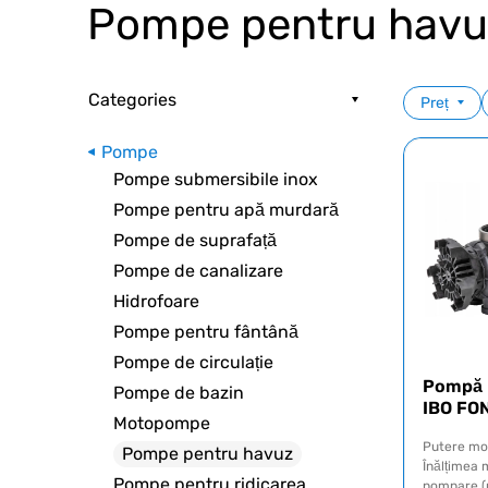
Pompe pentru havu
Categories
Preț
Pompe
Pompe submersibile inox
Pompe pentru apă murdară
Pompe de suprafață
Pompe de canalizare
Hidrofoare
Pompe pentru fântână
Pompe de circulație
Pompă 
Pompe de bazin
IBO FO
Motopompe
Putere mo
Pompe pentru havuz
Înălțimea
Pompe pentru ridicarea
pompare 