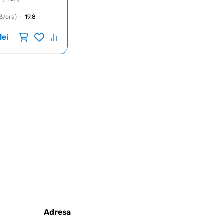
3/ora)
—
19.8
lei
Adresa