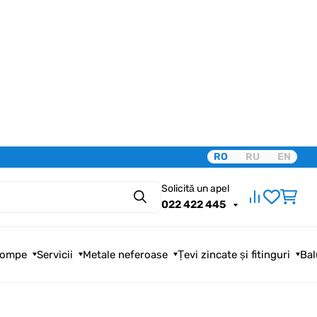
RO
RU
EN
Solicită un apel
Căutare
022 422 445
ompe
Servicii
Metale neferoase
Țevi zincate și fitinguri
Bal