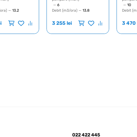
—
6
—
10
ora)
—
13.2
Debit (m3/ora)
—
13.8
Debit (m
i
3 255
lei
3 470
022 422 445