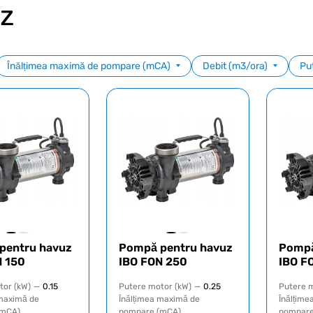
z
Înălțimea maximă de pompare (mCA)
Debit (m3/ora)
Pu
pentru havuz
Pompă pentru havuz
Pompă
N 150
IBO FON 250
IBO F
tor (kW)
—
0.15
Putere motor (kW)
—
0.25
Putere m
 maximă de
Înălțimea maximă de
Înălțime
(mCA)
pompare (mCA)
pompare