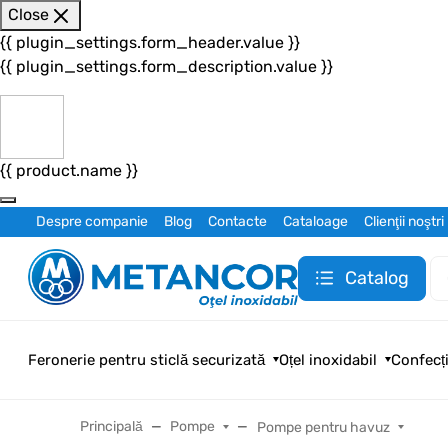
Close
{{ plugin_settings.form_header.value }}
{{ plugin_settings.form_description.value }}
{{ product.name }}
Despre companie
Blog
Contacte
Cataloage
Clienţii noştri
Catalog
Feronerie pentru sticlă securizată
Oțel inoxidabil
Confecți
Principală
Pompe
Pompe pentru havuz