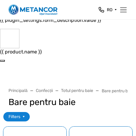
Close
RO
{{ plugin_settings.form_header.value }}
{{ plugin_settings.form_description.value }}
{{ product.name }}
Principală
Confecții
Totul pentru baie
Bare pentru baie
Bare pentru baie
Filters