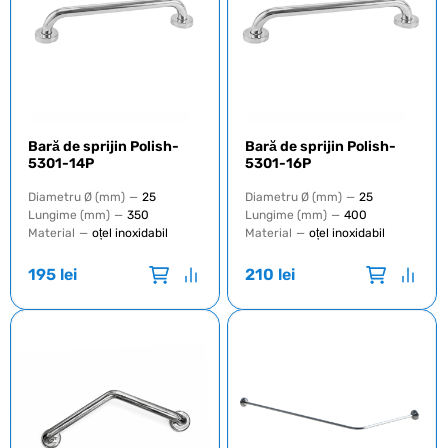
Bară de sprijin Polish-
Bară de sprijin Polish-
5301-14P
5301-16P
Diametru Ø (mm)
—
25
Diametru Ø (mm)
—
25
Lungime (mm)
—
350
Lungime (mm)
—
400
Material
—
oțel inoxidabil
Material
—
oțel inoxidabil
195
lei
210
lei