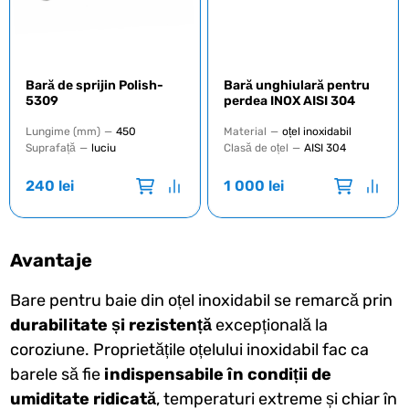
Bară de sprijin Polish-
Bară unghiulară pentru
5309
perdea INOX AISI 304
Lungime (mm)
—
450
Material
—
oțel inoxidabil
Suprafață
—
luciu
Clasă de oțel
—
AISI 304
240
lei
1 000
lei
Avantaje
Bare pentru baie din oțel inoxidabil se remarcă prin
durabilitate și rezistență
excepțională la
coroziune. Proprietățile oțelului inoxidabil fac ca
barele să fie
indispensabile în condiții de
umiditate ridicată
, temperaturi extreme și chiar în