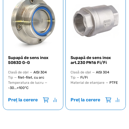
Supapă de sens inox
Supapă de sens inox
5083D G-G
art.230 PN16 Fi/Fi
Clasă de oțel
—
AISI 304
Clasă de oțel
—
AISI 304
Tip
—
filet-filet, cu arc
Tip
—
Fi/Fi
Temperatura de lucru
—
Material de etanșare
—
PTFE
-30...+100°C
Preț la cerere
Preț la cerere