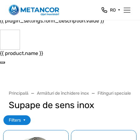
Close
RO
{{ plugin_settings.form_header.value }}
{{ plugin_settings.form_description.value }}
{{ product.name }}
Principală
Armături de închidere inox
Fitinguri speciale ino
Supape de sens inox
Filters