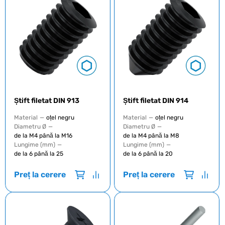
Știft filetat DIN 913
Știft filetat DIN 914
Material
—
oțel negru
Material
—
oțel negru
Diametru Ø
—
Diametru Ø
—
de la M4 până la M16
de la М4 până la М8
Lungime (mm)
—
Lungime (mm)
—
de la 6 până la 25
de la 6 până la 20
Preț la cerere
Preț la cerere