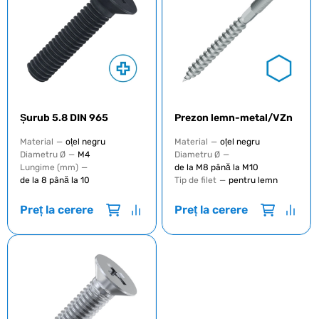
Șurub 5.8 DIN 965
Prezon lemn-metal/VZn
Material
—
oțel negru
Material
—
oțel negru
Diametru Ø
—
М4
Diametru Ø
—
Lungime (mm)
—
de la М8 până la М10
de la 8 până la 10
Tip de filet
—
pentru lemn
Preț la cerere
Preț la cerere