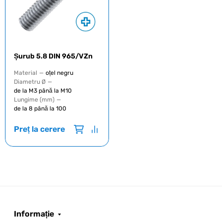
Șurub 5.8 DIN 965/VZn
Material
—
oțel negru
Diametru Ø
—
de la M3 până la M10
Lungime (mm)
—
de la 8 până la 100
Preț la cerere
Informație