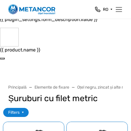
Close
RO
{{ plugin_settings.form_header.value }}
{{ plugin_settings.form_description.value }}
{{ product.name }}
Principală
Elemente de fixare
Oțel negru, zincat și alte met
Șuruburi cu filet metric
Filters