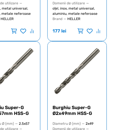
de utilizare
—
Domenii de utilizare
—
x, metal universal,
oțel, inox, metal universal,
, metale neferoase
aluminiu, metale neferoase
HELLER
Brand
—
HELLER
177
lei
iu Super-G
Burghiu Super-G
x57mm HSS-G
Ø2x49mm HSS-G
u Ø (mm)
—
2.5x57
Diametru Ø (mm)
—
2x49
de utilizare
—
Domenii de utilizare
—