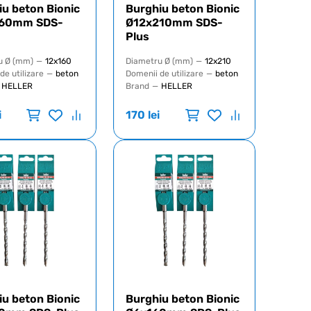
iu beton Bionic
Burghiu beton Bionic
160mm SDS-
Ø12x210mm SDS-
Plus
u Ø (mm)
—
12x160
Diametru Ø (mm)
—
12x210
de utilizare
—
beton
Domenii de utilizare
—
beton
HELLER
Brand
—
HELLER
i
170
lei
iu beton Bionic
Burghiu beton Bionic