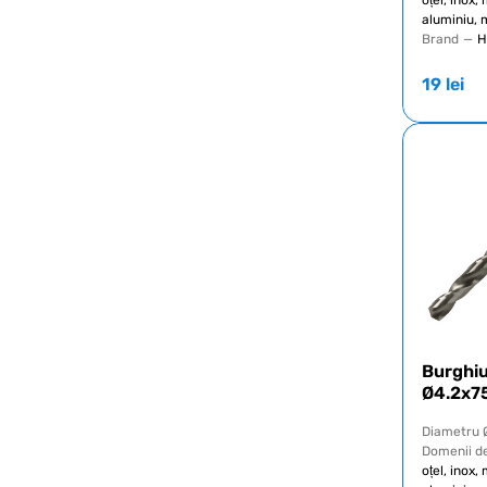
aluminiu, 
Brand
—
H
19
lei
Burghi
Ø4.2x7
Diametru 
Domenii de
oțel, inox,