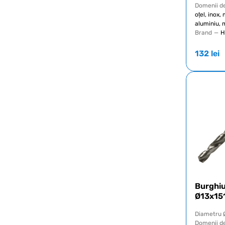
Domenii de
oțel, inox,
aluminiu, 
Brand
—
H
132
lei
Burghi
Ø13x15
Diametru 
Domenii de