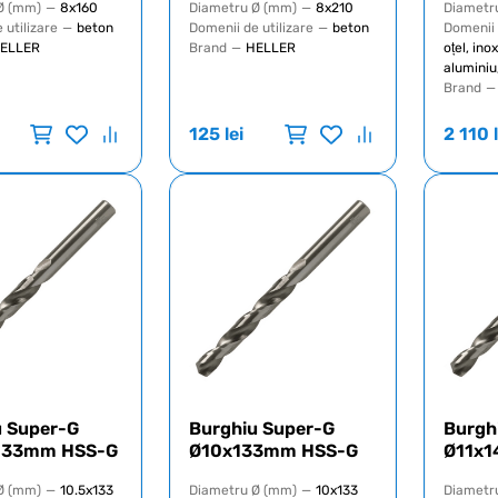
Ø (mm)
—
8x160
Diametru Ø (mm)
—
8x210
Diametr
 utilizare
—
beton
Domenii de utilizare
—
beton
Domenii 
ELLER
Brand
—
HELLER
oțel, ino
aluminiu
Brand
—
125
lei
2 110
u Super-G
Burghiu Super-G
Burgh
133mm HSS-G
Ø10x133mm HSS-G
Ø11x
Ø (mm)
—
10.5x133
Diametru Ø (mm)
—
10x133
Diametr