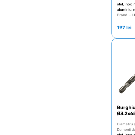
oțel, inox,
aluminiu, 
Brand
—
H
197
lei
Burghi
Ø3.2x6
Diametru 
Domenii de
oțel, inox,