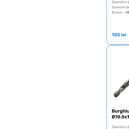
Diametru 
Domenii de
Brand
—
H
105
lei
Burghi
Ø10.5x
Diametru 