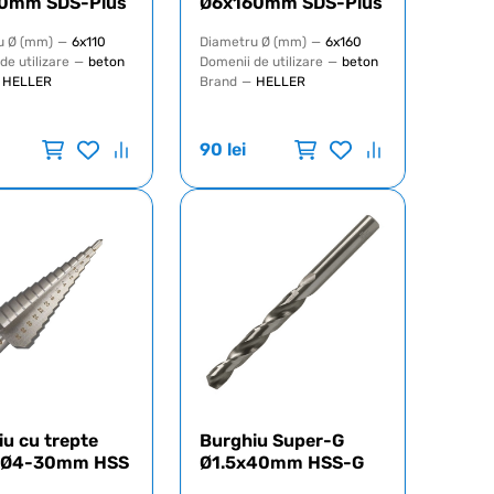
0mm SDS-Plus
Ø6x160mm SDS-Plus
u Ø (mm)
—
6x110
Diametru Ø (mm)
—
6x160
de utilizare
—
beton
Domenii de utilizare
—
beton
HELLER
Brand
—
HELLER
90
lei
u cu trepte
Burghiu Super-G
r Ø4-30mm HSS
Ø1.5x40mm HSS-G