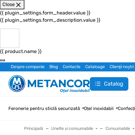
Close
{{ plugin_settings.form_header.value }}
{{ plugin_settings.form_description.value }}
{{ product.name }}
Despre companie
Blog
Contacte
Cataloage
Clienţii noştri
Catalog
Feronerie pentru sticlă securizată
Oțel inoxidabil
Confecți
Principală
Unelte și consumabile
Consumabile