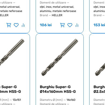
 utilizare
—
Domenii de utilizare
—
Domenii 
 metal universal,
oțel, inox, metal universal,
oțel, ino
metale neferoase
aluminiu, metale neferoase
aluminiu
ELLER
Brand
—
HELLER
Brand
—
106
lei
153
lei
u Super-G
Burghiu Super-G
Burgh
1mm HSS-G
Ø14x160mm HSS-G
Ø2.5
Ø (mm)
—
13x151
Diametru Ø (mm)
—
14x160
Diametr
 utilizare
—
Domenii de utilizare
—
Domenii 