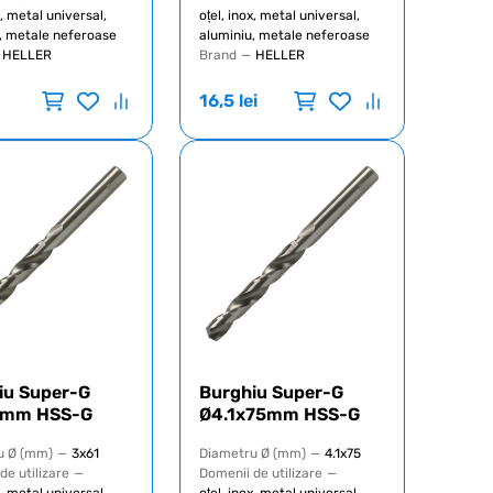
x, metal universal,
oțel, inox, metal universal,
, metale neferoase
aluminiu, metale neferoase
HELLER
Brand
—
HELLER
16,5
lei
iu Super-G
Burghiu Super-G
1mm HSS-G
Ø4.1x75mm HSS-G
u Ø (mm)
—
3x61
Diametru Ø (mm)
—
4.1x75
de utilizare
—
Domenii de utilizare
—
x, metal universal,
oțel, inox, metal universal,