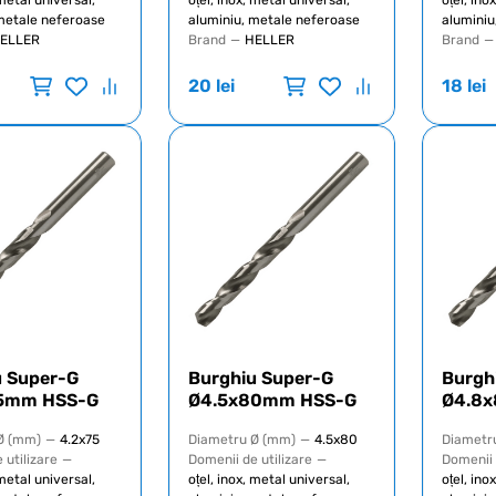
metale neferoase
aluminiu, metale neferoase
aluminiu
ELLER
Brand
—
HELLER
Brand
—
20
lei
18
lei
u Super-G
Burghiu Super-G
Burgh
5mm HSS-G
Ø4.5x80mm HSS-G
Ø4.8
Ø (mm)
—
4.2x75
Diametru Ø (mm)
—
4.5x80
Diametr
 utilizare
—
Domenii de utilizare
—
Domenii 
 metal universal,
oțel, inox, metal universal,
oțel, ino