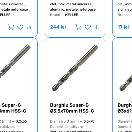
 metal universal,
oțel, inox, metal universal,
oțel, ino
metale neferoase
aluminiu, metale neferoase
aluminiu
ELLER
Brand
—
HELLER
Brand
—
244
lei
17
lei
u Super-G
Burghiu Super-G
Burgh
5mm HSS-G
Ø3.5x70mm HSS-G
Ø3x6
Ø (mm)
—
3.2x65
Diametru Ø (mm)
—
3.5x70
Diametr
 utilizare
—
Domenii de utilizare
—
Domenii 
 metal universal,
oțel, inox, metal universal,
oțel, ino