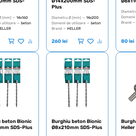
60mm SDS-
Ø14x200mm SDS-
Ø6x11
Plus
Diametr
Domenii 
Ø (mm)
—
14x160
Diametru Ø (mm)
—
14x200
Brand
—
 utilizare
—
beton
Domenii de utilizare
—
beton
ELLER
Brand
—
HELLER
260
lei
80
lei
 beton Bionic
Burghiu beton Bionic
Burghi
mm SDS-Plus
Ø8x210mm SDS-Plus
Helle