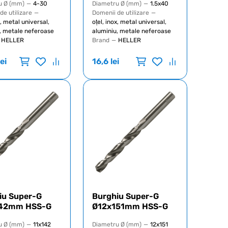
u Ø (mm)
—
4-30
Diametru Ø (mm)
—
1.5x40
de utilizare
—
Domenii de utilizare
—
x, metal universal,
oțel, inox, metal universal,
, metale neferoase
aluminiu, metale neferoase
HELLER
Brand
—
HELLER
lei
16,6
lei
iu Super-G
Burghiu Super-G
142mm HSS-G
Ø12x151mm HSS-G
u Ø (mm)
—
11x142
Diametru Ø (mm)
—
12x151