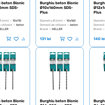
 beton Bionic
Burghiu beton Bionic
Burgh
0mm SDS-
Ø10x160mm SDS-
Ø12x
Plus
Plus
Ø (mm)
—
10x110
Diametru Ø (mm)
—
10x160
Diametr
 utilizare
—
beton
Domenii de utilizare
—
beton
Domenii 
ELLER
Brand
—
HELLER
Brand
—
131
lei
140
le
 beton Bionic
Burghiu beton Bionic
Burgh