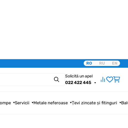
RO
RU
EN
Solicită un apel
Căutare
022 422 445
ompe
Servicii
Metale neferoase
Țevi zincate și fitinguri
Bal