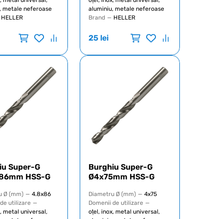
, metale neferoase
aluminiu, metale neferoase
HELLER
Brand
—
HELLER
25
lei
iu Super-G
Burghiu Super-G
x86mm HSS-G
Ø4x75mm HSS-G
u Ø (mm)
—
4.8x86
Diametru Ø (mm)
—
4x75
de utilizare
—
Domenii de utilizare
—
x, metal universal,
oțel, inox, metal universal,