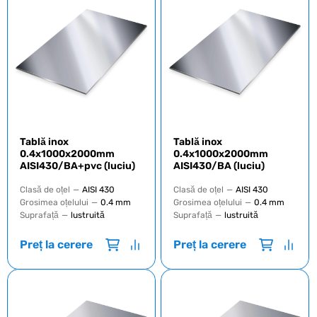
Tablă inox
Tablă inox
0.4x1000x2000mm
0.4x1000x2000mm
AISI430/BA+pvc (luciu)
AISI430/BA (luciu)
Clasă de oțel
—
AISI 430
Clasă de oțel
—
AISI 430
Grosimea oțelului
—
0.4 mm
Grosimea oțelului
—
0.4 mm
Suprafață
—
lustruită
Suprafață
—
lustruită
Preț la cerere
Preț la cerere