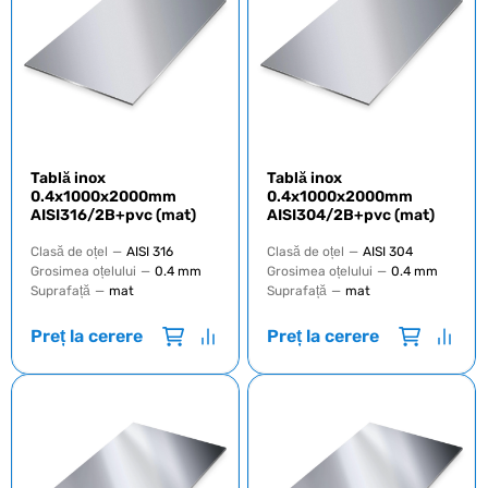
Tablă inox
Tablă inox
0.4x1000x2000mm
0.4x1000x2000mm
AISI316/2B+pvc (mat)
AISI304/2B+pvc (mat)
Clasă de oțel
—
AISI 316
Clasă de oțel
—
AISI 304
Grosimea oțelului
—
0.4 mm
Grosimea oțelului
—
0.4 mm
Suprafață
—
mat
Suprafață
—
mat
Preț la cerere
Preț la cerere