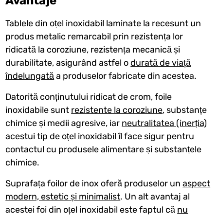
Avantaje
Tablele din oțel inoxidabil laminate la rece
sunt un
produs metalic remarcabil prin rezistența lor
ridicată la coroziune, rezistența mecanică și
durabilitate, asigurând astfel o
durată de viață
îndelungată
a produselor fabricate din acestea.
Datorită conținutului ridicat de crom, foile
inoxidabile sunt
rezistente la coroziune
, substanțe
chimice și medii agresive, iar
neutralitatea (inerția)
acestui tip de oțel inoxidabil îl face sigur pentru
contactul cu produsele alimentare și substanțele
chimice.
Suprafața foilor de inox oferă produselor un
aspect
modern, estetic și minimalist
. Un alt avantaj al
acestei foi din oțel inoxidabil este faptul că
nu