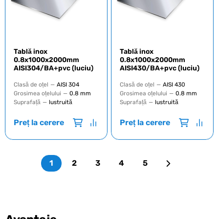
Tablă inox
Tablă inox
0.8х1000х2000mm
0.8х1000х2000mm
AISI304/BA+pvc (luciu)
AISI430/BA+pvc (luciu)
Clasă de oțel
—
AISI 304
Clasă de oțel
—
AISI 430
Grosimea oțelului
—
0.8 mm
Grosimea oțelului
—
0.8 mm
Suprafață
—
lustruită
Suprafață
—
lustruită
Preț la cerere
Preț la cerere
1
2
3
4
5