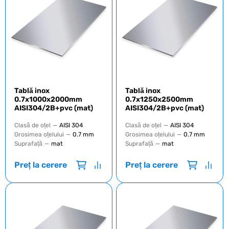
Tablă inox
Tablă inox
0.7х1000х2000mm
0.7х1250х2500mm
AISI304/2B+pvc (mat)
AISI304/2B+pvc (mat)
Clasă de oțel
—
AISI 304
Clasă de oțel
—
AISI 304
Grosimea oțelului
—
0.7 mm
Grosimea oțelului
—
0.7 mm
Suprafață
—
mat
Suprafață
—
mat
Preț la cerere
Preț la cerere