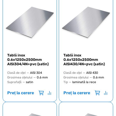
Tablă inox
Tablă inox
0.6х1250х2500mm
0.6x1250x2500mm
AISI304/4N+pvc (satin)
AISI430/4N+pvc (satin)
Clasă de oțel
—
AISI 304
Clasă de oțel
—
AISI 430
Grosimea oțelului
—
0.6 mm
Grosimea oțelului
—
0.6 mm
Suprafață
—
satin
Tip
—
laminată la rece
Preț la cerere
Preț la cerere