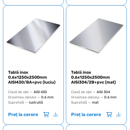
Tablă inox
Tablă inox
0.6х1250х2500mm
0.6х1250х2500mm
AISI430/BA+pvc (luciu)
AISI304/2B+pvc (mat)
Clasă de oțel
—
AISI 430
Clasă de oțel
—
AISI 304
Grosimea oțelului
—
0.6 mm
Grosimea oțelului
—
0.6 mm
Suprafață
—
lustruită
Suprafață
—
mat
Preț la cerere
Preț la cerere