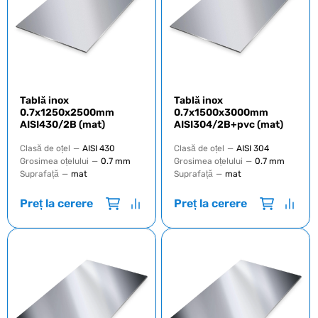
Tablă inox
Tablă inox
0.7х1250х2500mm
0.7х1500х3000mm
AISI430/2B (mat)
AISI304/2B+pvc (mat)
Clasă de oțel
—
AISI 430
Clasă de oțel
—
AISI 304
Grosimea oțelului
—
0.7 mm
Grosimea oțelului
—
0.7 mm
Suprafață
—
mat
Suprafață
—
mat
Preț la cerere
Preț la cerere