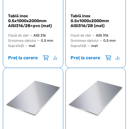
Tablă inox
Tablă inox
0.5x1000x2000mm
0.5x1000x2000mm
AISI316/2B+pvc (mat)
AISI316/2B (mat)
Clasă de oțel
—
AISI 316
Clasă de oțel
—
AISI 316
Grosimea oțelului
—
0.5 mm
Grosimea oțelului
—
0.5 mm
Suprafață
—
mat
Suprafață
—
mat
Preț la cerere
Preț la cerere