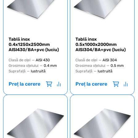
Tablă inox
Tablă inox
0.4x1250x2500mm
0.5х1000х2000mm
AISI430/BA+pvc (luciu)
AISI304/BA+pvc (luciu)
Clasă de oțel
—
AISI 430
Clasă de oțel
—
AISI 304
Grosimea oțelului
—
0.4 mm
Grosimea oțelului
—
0.5 mm
Suprafață
—
lustruită
Suprafață
—
lustruită
Preț la cerere
Preț la cerere