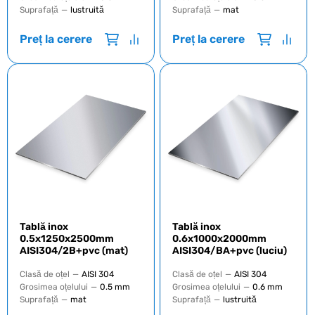
Suprafață
—
lustruită
Suprafață
—
mat
Preț la cerere
Preț la cerere
Tablă inox
Tablă inox
0.5x1250x2500mm
0.6х1000х2000mm
AISI304/2B+pvc (mat)
AISI304/BA+pvc (luciu)
Clasă de oțel
—
AISI 304
Clasă de oțel
—
AISI 304
Grosimea oțelului
—
0.5 mm
Grosimea oțelului
—
0.6 mm
Suprafață
—
mat
Suprafață
—
lustruită