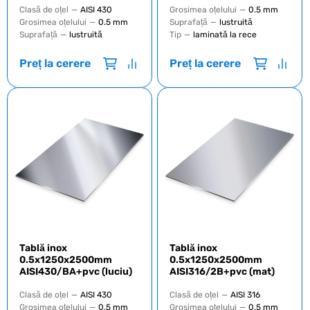
Clasă de oțel
—
AISI 430
Grosimea oțelului
—
0.5 mm
Grosimea oțelului
—
0.5 mm
Suprafață
—
lustruită
Suprafață
—
lustruită
Tip
—
laminată la rece
Preț la cerere
Preț la cerere
Tablă inox
Tablă inox
0.5x1250x2500mm
0.5x1250x2500mm
AISI430/BA+pvc (luciu)
AISI316/2B+pvc (mat)
Clasă de oțel
—
AISI 430
Clasă de oțel
—
AISI 316
Grosimea oțelului
—
0.5 mm
Grosimea oțelului
—
0.5 mm