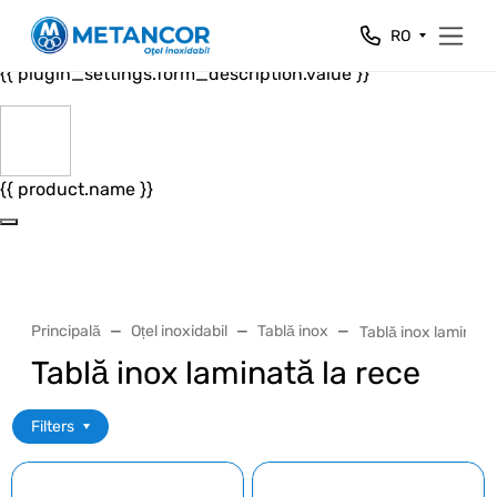
Close
RO
{{ plugin_settings.form_header.value }}
{{ plugin_settings.form_description.value }}
{{ product.name }}
Principală
Oțel inoxidabil
Tablă inox
Tablă inox laminată
Tablă inox laminată la rece
Filters