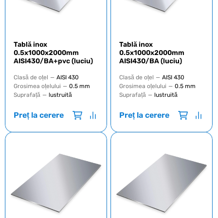
Tablă inox
Tablă inox
0.5x1000x2000mm
0.5x1000x2000mm
AISI430/BA+pvc (luciu)
AISI430/BA (luciu)
Clasă de oțel
—
AISI 430
Clasă de oțel
—
AISI 430
Grosimea oțelului
—
0.5 mm
Grosimea oțelului
—
0.5 mm
Suprafață
—
lustruită
Suprafață
—
lustruită
Preț la cerere
Preț la cerere