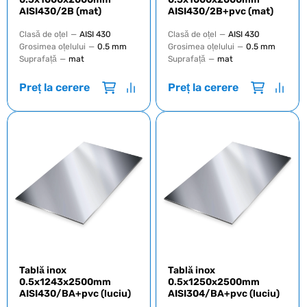
AISI430/2B (mat)
AISI430/2B+pvc (mat)
Clasă de oțel
—
AISI 430
Clasă de oțel
—
AISI 430
Grosimea oțelului
—
0.5 mm
Grosimea oțelului
—
0.5 mm
Suprafață
—
mat
Suprafață
—
mat
Preț la cerere
Preț la cerere
Tablă inox
Tablă inox
0.5x1243x2500mm
0.5x1250x2500mm
AISI430/BA+pvc (luciu)
AISI304/BA+pvc (luciu)