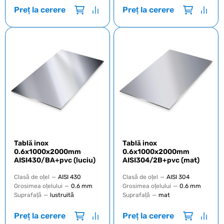
Preț la cerere
Preț la cerere
Tablă inox
Tablă inox
0.6х1000х2000mm
0.6х1000х2000mm
AISI430/BA+pvc (luciu)
AISI304/2B+pvc (mat)
Clasă de oțel
—
AISI 430
Clasă de oțel
—
AISI 304
Grosimea oțelului
—
0.6 mm
Grosimea oțelului
—
0.6 mm
Suprafață
—
lustruită
Suprafață
—
mat
Preț la cerere
Preț la cerere