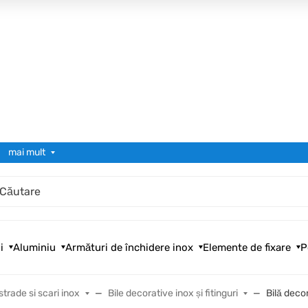
mai mult
i
Aluminiu
Armături de închidere inox
Elemente de fixare
P
strade si scari inox
Bile decorative inox și fitinguri
Bilă dec