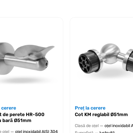
a cerere
Preț la cerere
t de perete HR-500
Cot KM reglabil Ø51mm
u bară Ø51mm
—
Clasă de oțel
oțel inoxidabil 
—
e oțel
oțel inoxidabil AISI 304
—
Suprafață
lustruită