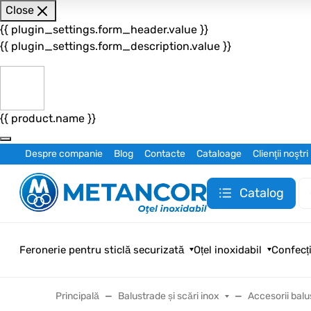
Close
{{ plugin_settings.form_header.value }}
{{ plugin_settings.form_description.value }}
{{ product.name }}
Despre companie
Blog
Contacte
Cataloage
Clienţii noştri
Catalog
Feronerie pentru sticlă securizată
Oțel inoxidabil
Confecți
Principală
Balustrade și scări inox
Accesorii balu