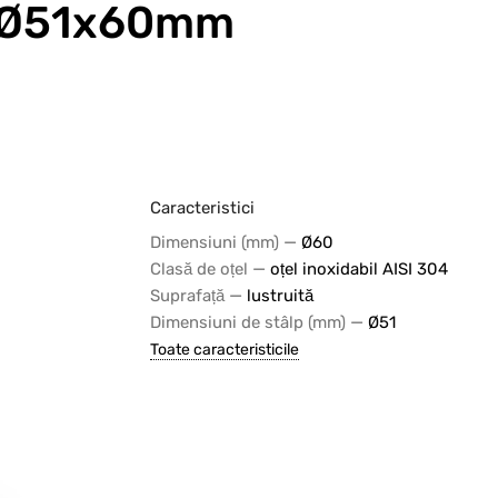
B Ø51x60mm
Caracteristici
—
Dimensiuni (mm)
Ø60
—
Clasă de oțel
oțel inoxidabil AISI 304
—
Suprafață
lustruită
—
Dimensiuni de stâlp (mm)
Ø51
Toate caracteristicile