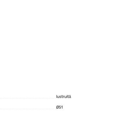
lustruită
Ø51