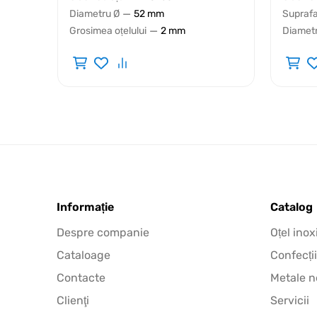
—
Diametru Ø
52 mm
Suprafa
—
Grosimea oțelului
2 mm
Diametr
Informație
Catalog
Despre companie
Oțel inox
Cataloage
Confecții
Contacte
Metale n
Clienţi
Servicii