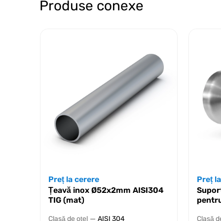
Produse conexe
Preț la cerere
Preț l
Țeavă inox Ø52х2mm AISI304
Supor
TIG (mat)
pentr
—
Clasă de oțel
AISI 304
Clasă d