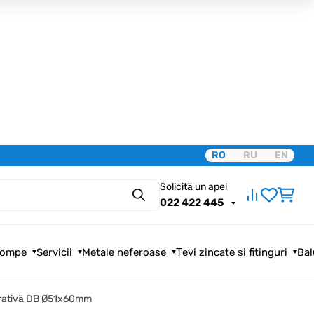
RO
RU
EN
Solicită un apel
Căutare
022 422 445
ompe
Servicii
Metale neferoase
Țevi zincate și fitinguri
Bal
orativă DB Ø51x60mm