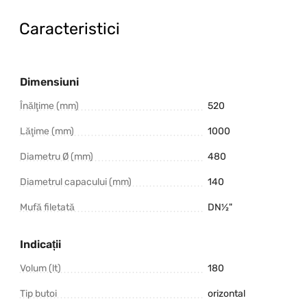
Caracteristici
Dimensiuni
Înălţime (mm)
520
Lăţime (mm)
1000
Diametru Ø (mm)
480
Diametrul capacului (mm)
140
Mufă filetată
DN½"
Indicații
Volum (lt)
180
Tip butoi
orizontal