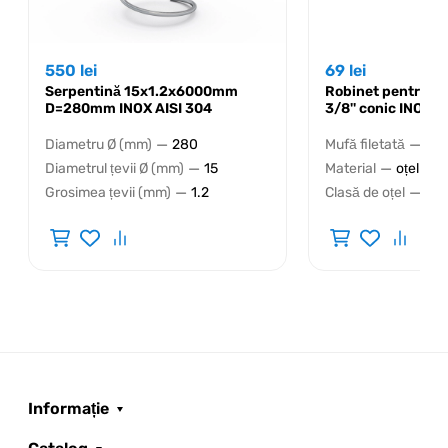
550
lei
69
lei
Serpentină 15x1.2x6000mm
Robinet pentru bu
D=280mm INOX AISI 304
3/8'' conic INOX A
—
—
Diametru Ø (mm)
280
Mufă filetată
DN⅜
—
—
Diametrul țevii Ø (mm)
15
Material
oțel inox
—
—
Grosimea țevii (mm)
1.2
Clasă de oțel
AIS
Informație