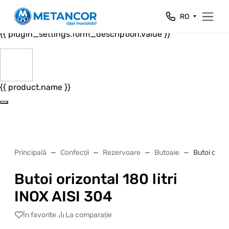
Close
RO
{{ plugin_settings.form_header.value }}
{{ plugin_settings.form_description.value }}
{{ product.name }}
Principală
Confecții
Rezervoare
Butoaie
Butoi orizo
Butoi orizontal 180 litri
INOX AISI 304
În favorite
La comparație