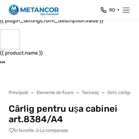
Close
RO
{{ plugin_settings.form_header.value }}
{{ plugin_settings.form_description.value }}
{{ product.name }}
Principală
Elemente de fixare
Tachelaj
Ochi, cârlige, in
Cârlig pentru ușa cabinei
art.8384/A4
În favorite
La comparație