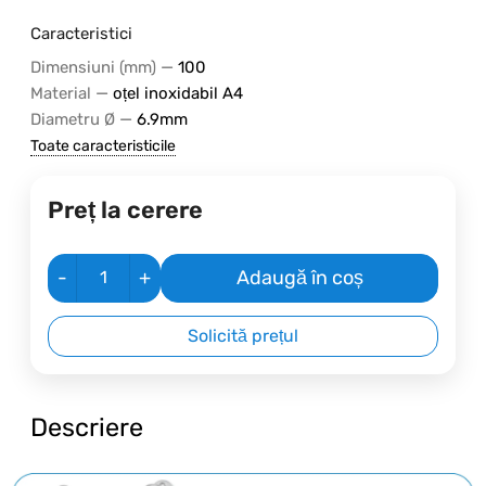
Caracteristici
—
Dimensiuni (mm)
100
—
Material
oțel inoxidabil A4
—
Diametru Ø
6.9mm
Toate caracteristicile
Preț la cerere
-
+
Adaugă în coș
Solicită prețul
Descriere