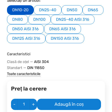
Selectați un articol:
DN10-20
DN25-40
DN50
DN65
DN80
DN100
DN25-40 AISI 316
DN50 AISI 316
DN65 AISI 316
DN125 AISI 316
DN150 AISI 316
Caracteristici
—
Clasă de oțel
AISI 304
—
Standart
DIN 11850
Toate caracteristicile
Preț la cerere
-
+
Adaugă în coș