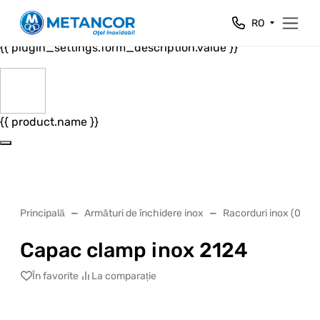
Close
RO
{{ plugin_settings.form_header.value }}
{{ plugin_settings.form_description.value }}
{{ product.name }}
Principală
Armături de închidere inox
Racorduri inox (02)
Capac clamp inox 2124
În favorite
La comparație