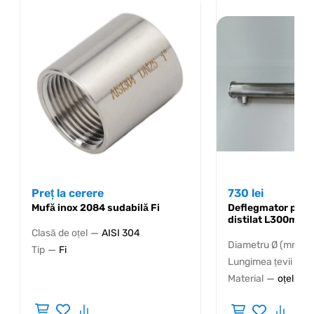
Preț la cerere
730
lei
Mufă inox 2084 sudabilă Fi
Deflegmator pent
distilat L300mm I
—
Clasă de oțel
AISI 304
—
Diametru Ø (mm)
—
Tip
Fi
Lungimea țevii (mm
—
Material
oțel inox