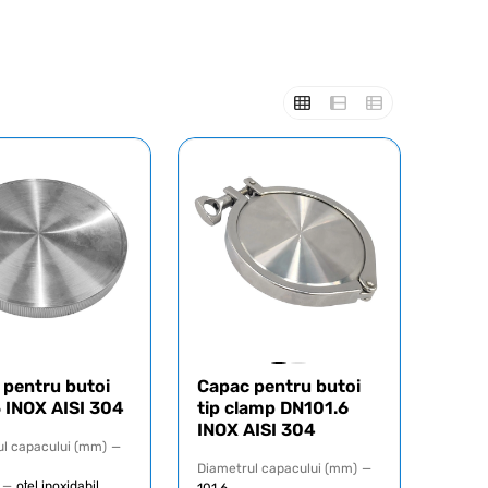
 pentru butoi
Capac pentru butoi
 INOX AISI 304
tip clamp DN101.6
INOX AISI 304
l capacului (mm)
—
Diametrul capacului (mm)
—
—
oțel inoxidabil