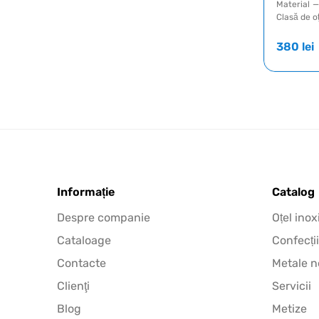
Material
—
Clasă de o
380
lei
Informație
Catalog
Despre companie
Oțel inox
Cataloage
Confecții
Contacte
Metale n
Clienţi
Servicii
Blog
Metize