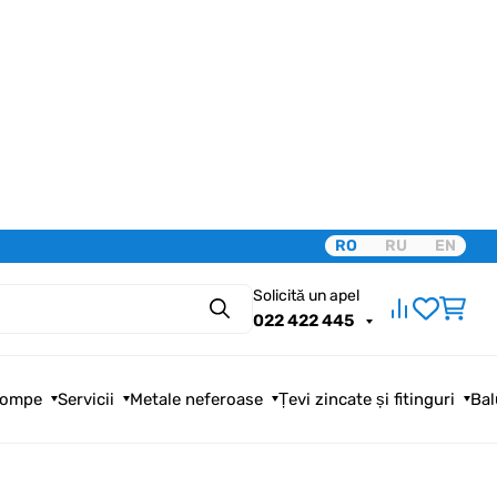
RO
RU
EN
Solicită un apel
Căutare
022 422 445
ompe
Servicii
Metale neferoase
Țevi zincate și fitinguri
Bal