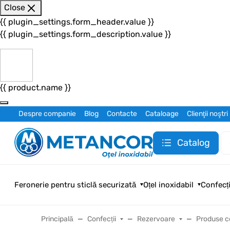
Close
{{ plugin_settings.form_header.value }}
{{ plugin_settings.form_description.value }}
{{ product.name }}
Despre companie
Blog
Contacte
Cataloage
Clienţii noştri
Catalog
Feronerie pentru sticlă securizată
Oțel inoxidabil
Confecți
Principală
Confecții
Rezervoare
Produse 