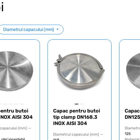
i
Diametrul capacului (mm)
entru butoi
Capac pentru butoi
Capac
INOX AISI 304
tip clamp DN168.3
DN125
INOX AISI 304
 capacului (mm)
—
Diametru
125
Diametrul capacului (mm)
—
oțel inoxidabil
Material