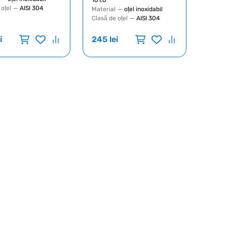
101.6
 oțel
—
AISI 304
Material
—
oțel inoxidabil
Clasă de oțel
—
AISI 304
i
245
lei