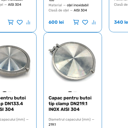
168
țel
—
AISI 304
Clasă de
Material
—
oțel inoxidabil
Clasă de oțel
—
AISI 304
600
lei
340
le
entru butoi
Capac pentru butoi
mp DN133.4
tip clamp DN219.1
SI 304
INOX AISI 304
 capacului (mm)
—
Diametrul capacului (mm)
—
219.1