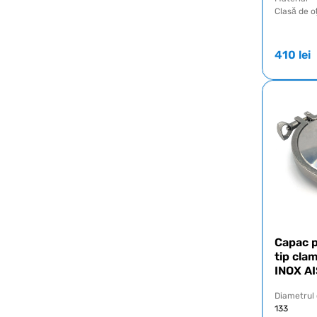
Clasă de o
410
lei
Capac p
tip cla
INOX AI
Diametrul
133