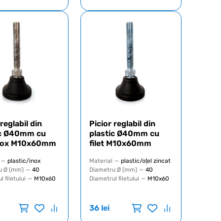
 reglabil din
Picior reglabil din
ic Ø40mm cu
plastic Ø40mm cu
 inox M10x60mm
filet M10x60mm
—
plastic/inox
Material
—
plastic/oțel zincat
u Ø (mm)
—
40
Diametru Ø (mm)
—
40
 filetului
—
M10x60
Diametrul filetului
—
M10x60
36
lei