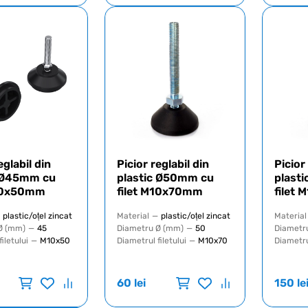
eglabil din
Picior reglabil din
Picior
c Ø45mm cu
plastic Ø50mm cu
plast
M10x50mm
filet M10x70mm
filet
plastic/oțel zincat
Material
—
plastic/oțel zincat
Material
Ø (mm)
—
45
Diametru Ø (mm)
—
50
Diametr
iletului
—
M10x50
Diametrul filetului
—
M10x70
Diametrul
60
lei
150
le