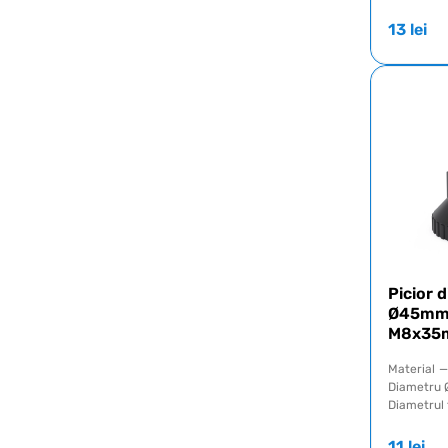
13
lei
Picior d
Ø45mm c
M8x35
Material
—
Diametru 
Diametrul f
11
lei