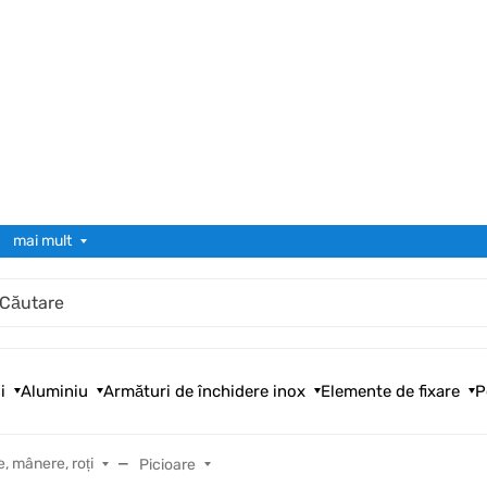
mai mult
i
Aluminiu
Armături de închidere inox
Elemente de fixare
P
e, mânere, roți
Picioare