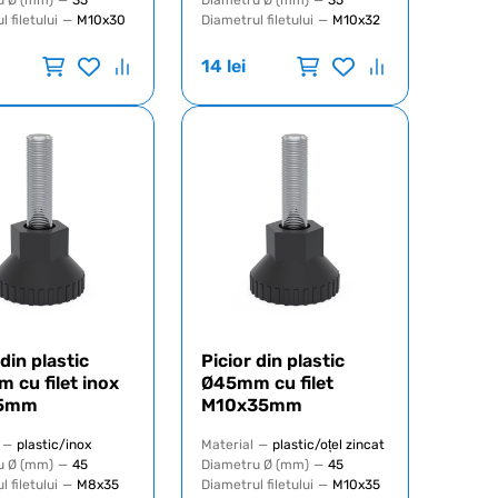
u Ø (mm)
—
35
Diametru Ø (mm)
—
35
 filetului
—
M10x30
Diametrul filetului
—
M10x32
14
lei
 din plastic
Picior din plastic
 cu filet inox
Ø45mm cu filet
5mm
M10x35mm
—
plastic/inox
Material
—
plastic/oțel zincat
u Ø (mm)
—
45
Diametru Ø (mm)
—
45
 filetului
—
M8x35
Diametrul filetului
—
M10x35