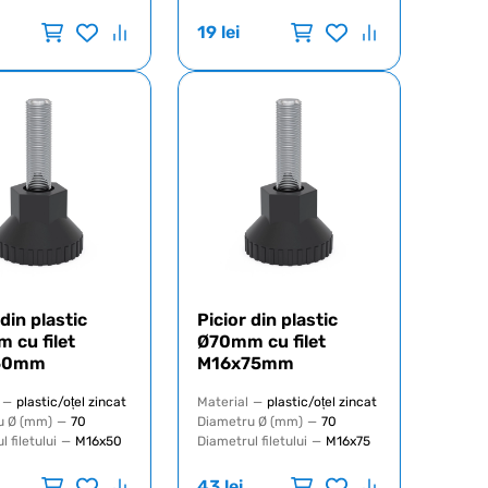
19
lei
 din plastic
Picior din plastic
 cu filet
Ø70mm cu filet
50mm
M16x75mm
—
plastic/oțel zincat
Material
—
plastic/oțel zincat
u Ø (mm)
—
70
Diametru Ø (mm)
—
70
 filetului
—
M16x50
Diametrul filetului
—
M16x75
43
lei