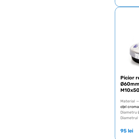
Picior 
Ø60mm c
M10x5
Material
—
oțel croma
Diametru 
Diametrul f
95
lei