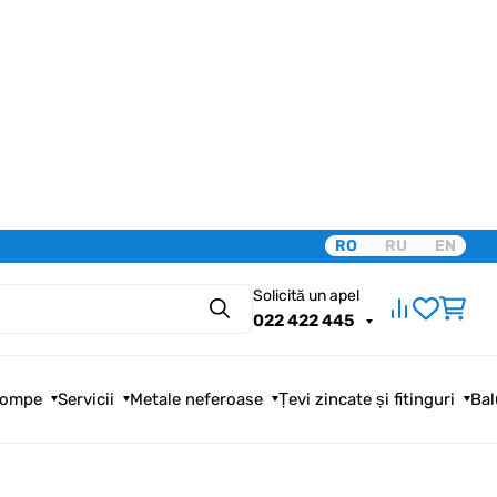
RO
RU
EN
Solicită un apel
Căutare
022 422 445
ompe
Servicii
Metale neferoase
Țevi zincate și fitinguri
Bal