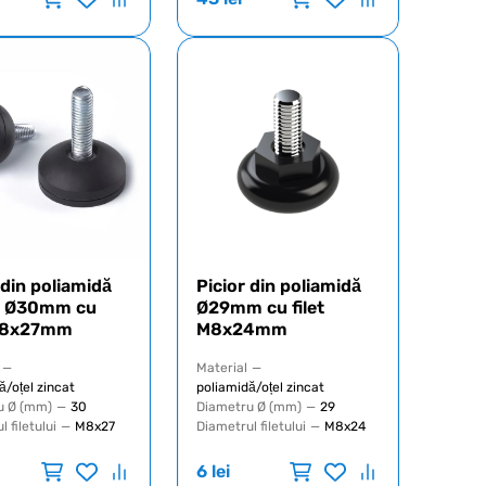
 din poliamidă
Picior din poliamidă
O Ø30mm cu
Ø29mm cu filet
 M8x27mm
M8x24mm
—
Material
—
ă/oțel zincat
poliamidă/oțel zincat
u Ø (mm)
—
30
Diametru Ø (mm)
—
29
 filetului
—
M8x27
Diametrul filetului
—
M8x24
6
lei