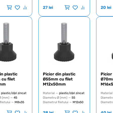
27
lei
20
lei
in plastic
Picior din plastic
Picior
u filet
Ø55mm cu filet
Ø70mm
mm
M12x50mm
M16x
plastic/oțel zincat
Material
—
plastic/oțel zincat
Material
Ø (mm)
—
45
Diametru Ø (mm)
—
55
Diametr
iletului
—
M8x35
Diametrul filetului
—
M12x50
Diametrul
28
lei
40
lei