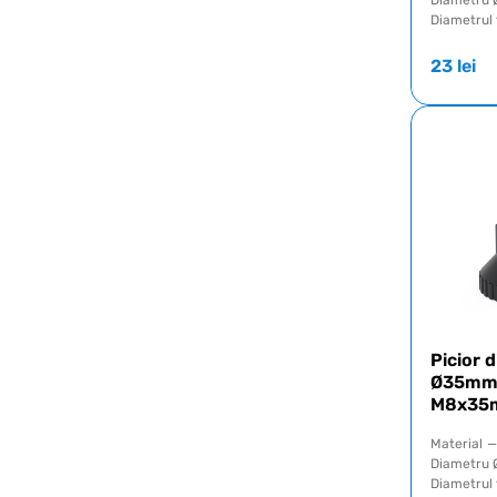
Diametru 
Diametrul f
23
lei
Picior d
Ø35mm c
M8x35
Material
—
Diametru 
Diametrul f