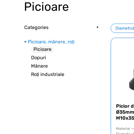
Picioare
Categories
Diametrul 
Picioare, mânere, roți
Picioare
Dopuri
Mânere
Roți industriale
Picior d
Ø35mm c
M10x3
Material
—