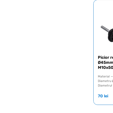
Picior r
Ø45mm c
M10x5
Material
—
Diametru 
Diametrul f
70
lei