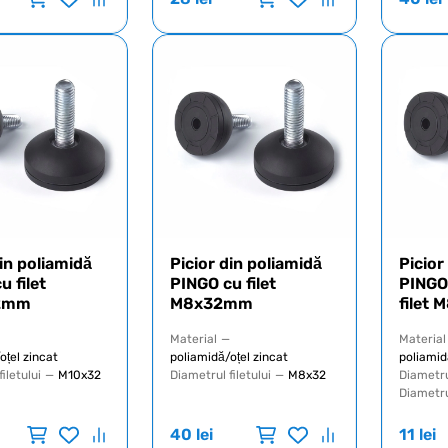
din poliamidă
Picior din poliamidă
Picior
u filet
PINGO cu filet
PING
2mm
M8x32mm
filet
Material
—
Material
oțel zincat
poliamidă/oțel zincat
poliamid
iletului
—
M10x32
Diametrul filetului
—
M8x32
Diametr
Diametrul
40
lei
11
lei