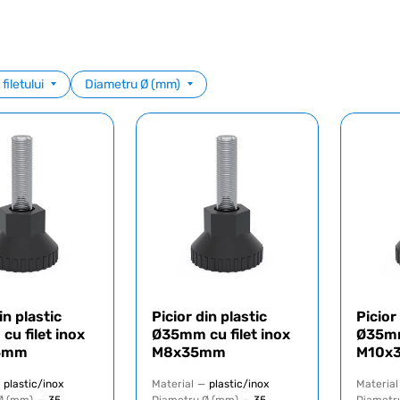
filetului
Diametru Ø (mm)
in plastic
Picior din plastic
Picior
u filet inox
Ø35mm cu filet inox
Ø35mm
5mm
M8x35mm
M10x
plastic/inox
Material
—
plastic/inox
Material