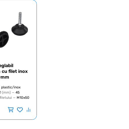
eglabil
u filet inox
0mm
plastic/inox
Ø (mm)
—
45
iletului
—
M10x50