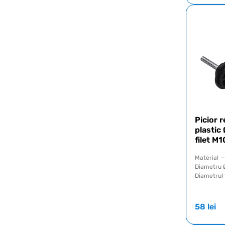
Picior r
plasti
filet 
Material
—
Diametru 
Diametrul f
58
lei