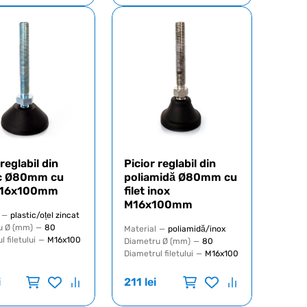
 reglabil din
Picior reglabil din
ic Ø80mm cu
poliamidă Ø80mm cu
 M16x100mm
filet inox
M16x100mm
—
plastic/oțel zincat
u Ø (mm)
—
80
Material
—
poliamidă/inox
 filetului
—
M16x100
Diametru Ø (mm)
—
80
Diametrul filetului
—
M16x100
i
211
lei