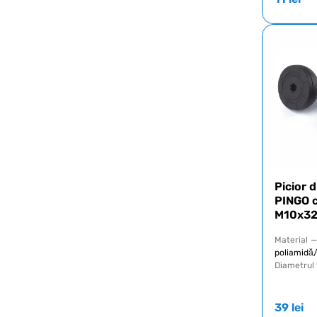
Picior 
PINGO c
M10x3
Material
—
poliamidă/
Diametrul f
39
lei