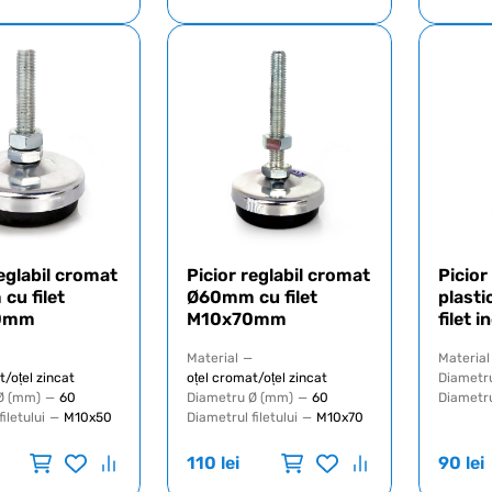
reglabil cromat
Picior reglabil cromat
Picior
u filet
Ø60mm cu filet
plast
0mm
M10x70mm
filet
Material
—
Material
t/oțel zincat
oțel cromat/oțel zincat
Diametr
Ø (mm)
—
60
Diametru Ø (mm)
—
60
Diametrul
iletului
—
M10x50
Diametrul filetului
—
M10x70
110
lei
90
lei