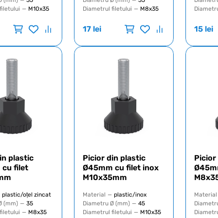
Ø (mm)
—
35
Diametru Ø (mm)
—
35
Diametr
iletului
—
M10x35
Diametrul filetului
—
M8x35
Diametrul
17
lei
15
lei
in plastic
Picior din plastic
Picior
u filet
Ø45mm cu filet inox
Ø45mm
mm
M10x35mm
M8x3
plastic/oțel zincat
Material
—
plastic/inox
Material
Ø (mm)
—
35
Diametru Ø (mm)
—
45
Diametr
iletului
—
M8x35
Diametrul filetului
—
M10x35
Diametrul