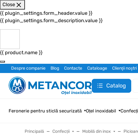
Close
{{ plugin_settings.form_header.value }}
{{ plugin_settings.form_description.value }}
{{ product.name }}
Despre companie
Blog
Contacte
Cataloage
Clienţii noştri
Catalog
Feronerie pentru sticlă securizată
Oțel inoxidabil
Confecți
Principală
Confecții
Mobilă din inox
Picioar