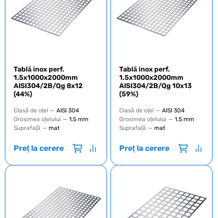
Tablă inox perf.
Tablă inox perf.
1.5х1000х2000mm
1.5х1000х2000mm
AISI304/2B/Qg 8х12
AISI304/2B/Qg 10х13
(44%)
(59%)
Clasă de oțel
—
AISI 304
Clasă de oțel
—
AISI 304
Grosimea oțelului
—
1.5 mm
Grosimea oțelului
—
1.5 mm
Suprafață
—
mat
Suprafață
—
mat
Preț la cerere
Preț la cerere