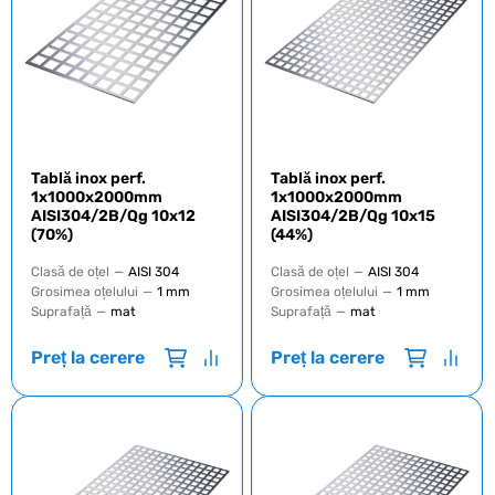
Tablă inox perf.
Tablă inox perf.
1х1000х2000mm
1х1000х2000mm
AISI304/2B/Qg 10х12
AISI304/2B/Qg 10х15
(70%)
(44%)
Clasă de oțel
—
AISI 304
Clasă de oțel
—
AISI 304
Grosimea oțelului
—
1 mm
Grosimea oțelului
—
1 mm
Suprafață
—
mat
Suprafață
—
mat
Preț la cerere
Preț la cerere