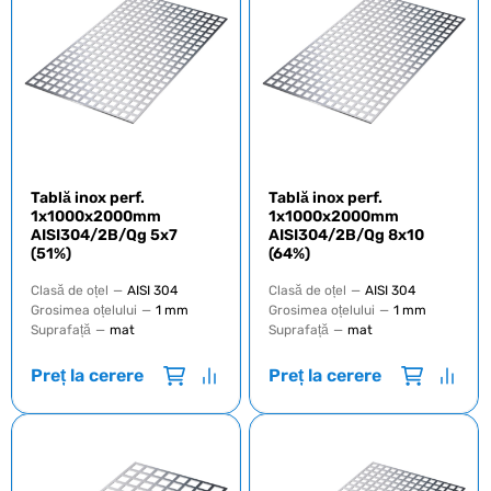
Tablă inox perf.
Tablă inox perf.
1х1000х2000mm
1х1000х2000mm
AISI304/2B/Qg 5х7
AISI304/2B/Qg 8х10
(51%)
(64%)
Clasă de oțel
—
AISI 304
Clasă de oțel
—
AISI 304
Grosimea oțelului
—
1 mm
Grosimea oțelului
—
1 mm
Suprafață
—
mat
Suprafață
—
mat
Preț la cerere
Preț la cerere