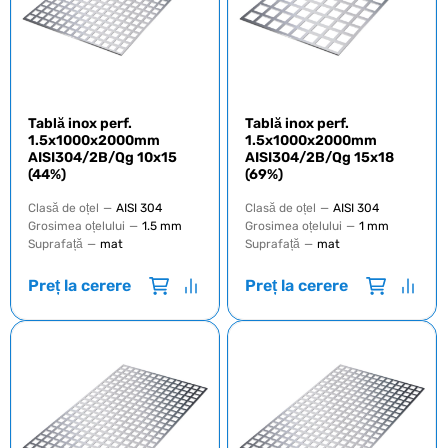
Tablă inox perf.
Tablă inox perf.
1.5х1000х2000mm
1.5х1000х2000mm
AISI304/2B/Qg 10х15
AISI304/2B/Qg 15х18
(44%)
(69%)
Clasă de oțel
—
AISI 304
Clasă de oțel
—
AISI 304
Grosimea oțelului
—
1.5 mm
Grosimea oțelului
—
1 mm
Suprafață
—
mat
Suprafață
—
mat
Preț la cerere
Preț la cerere