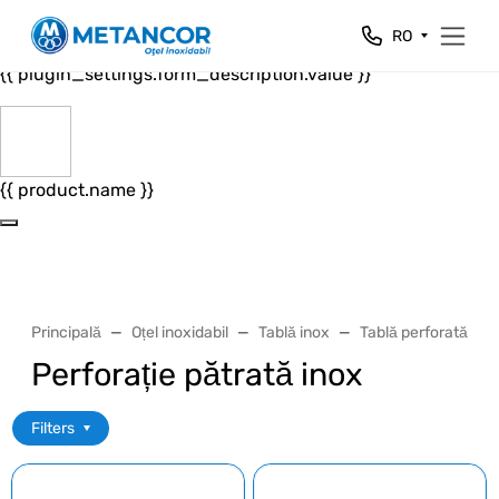
Close
RO
{{ plugin_settings.form_header.value }}
{{ plugin_settings.form_description.value }}
{{ product.name }}
Principală
Oțel inoxidabil
Tablă inox
Tablă perforată ino
Perforație pătrată inox
Filters