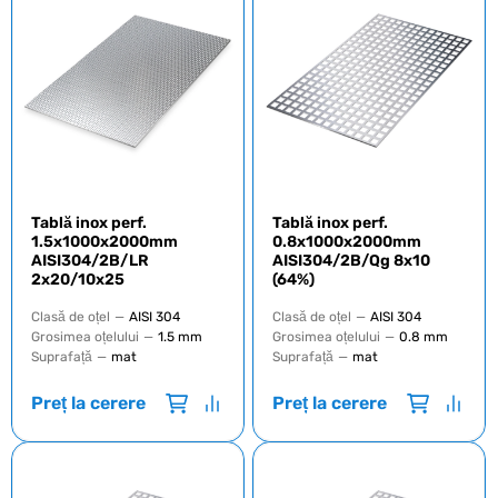
Tablă inox perf.
Tablă inox perf.
1.5х1000х2000mm
0.8х1000х2000mm
AISI304/2B/LR
AISI304/2B/Qg 8х10
2х20/10x25
(64%)
Clasă de oțel
—
AISI 304
Clasă de oțel
—
AISI 304
Grosimea oțelului
—
1.5 mm
Grosimea oțelului
—
0.8 mm
Suprafață
—
mat
Suprafață
—
mat
Preț la cerere
Preț la cerere