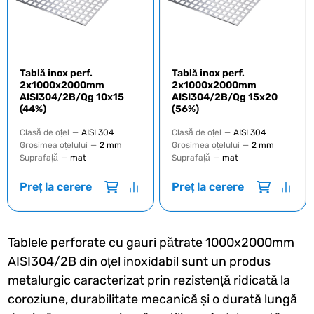
Tablă inox perf.
Tablă inox perf.
2х1000х2000mm
2х1000х2000mm
AISI304/2B/Qg 10х15
AISI304/2B/Qg 15х20
(44%)
(56%)
Clasă de oțel
—
AISI 304
Clasă de oțel
—
AISI 304
Grosimea oțelului
—
2 mm
Grosimea oțelului
—
2 mm
Suprafață
—
mat
Suprafață
—
mat
Preț la cerere
Preț la cerere
Tablele perforate cu gauri pătrate 1000x2000mm
AISI304/2B din oțel inoxidabil sunt un produs
metalurgic caracterizat prin rezistență ridicată la
coroziune, durabilitate mecanică și o durată lungă