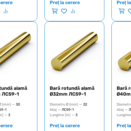
cerere
Preț la cerere
Preț l
tundă alamă
Bară rotundă alamă
Bară 
 ЛС59-1
Ø32mm ЛС59-1
Ø40m
Ø (mm)
—
30
Diametru Ø (mm)
—
32
Diametr
59-1
Aliaj
—
ЛС59-1
Aliaj
—
Л
m)
—
3
Lungime (m)
—
3
Lungime
cerere
Preț la cerere
Preț l