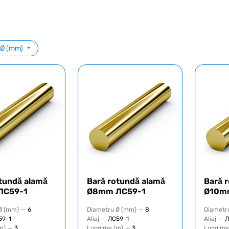
 Ø (mm)
tundă alamă
Bară rotundă alamă
Bară 
ЛС59-1
Ø8mm ЛС59-1
Ø10m
Ø (mm)
—
6
Diametru Ø (mm)
—
8
Diametr
59-1
Aliaj
—
ЛС59-1
Aliaj
—
Л
m)
—
3
Lungime (m)
—
3
Lungime