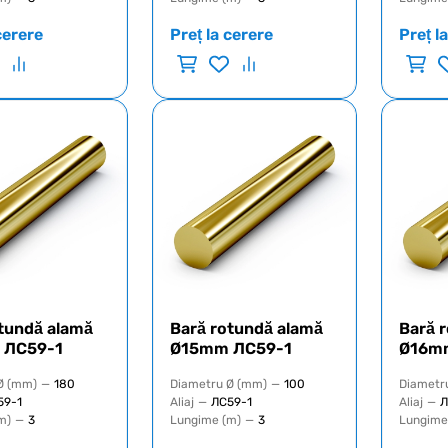
cerere
Preț la cerere
Preț l
tundă alamă
Bară rotundă alamă
Bară 
 ЛС59-1
Ø15mm ЛС59-1
Ø16m
Ø (mm)
—
180
Diametru Ø (mm)
—
100
Diametr
59-1
Aliaj
—
ЛС59-1
Aliaj
—
Л
m)
—
3
Lungime (m)
—
3
Lungime