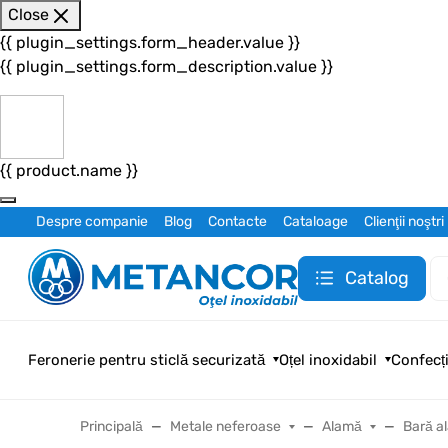
Close
{{ plugin_settings.form_header.value }}
{{ plugin_settings.form_description.value }}
{{ product.name }}
Despre companie
Blog
Contacte
Cataloage
Clienţii noştri
Catalog
Feronerie pentru sticlă securizată
Oțel inoxidabil
Confecți
Principală
Metale neferoase
Alamă
Bară a