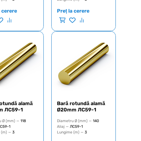
a cerere
Preț la cerere
rotundă alamă
Bară rotundă alamă
m ЛС59-1
Ø20mm ЛС59-1
u Ø (mm)
—
118
Diametru Ø (mm)
—
140
С59-1
Aliaj
—
ЛС59-1
 (m)
—
3
Lungime (m)
—
3