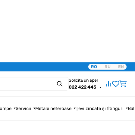
RO
RU
EN
Solicită un apel
Căutare
022 422 445
ompe
Servicii
Metale neferoase
Țevi zincate și fitinguri
Bal