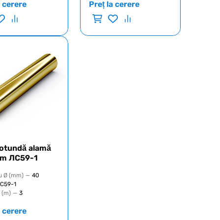
a cerere
Preț la cerere
rotundă alamă
m ЛС59-1
u Ø (mm)
—
40
С59-1
 (m)
—
3
a cerere