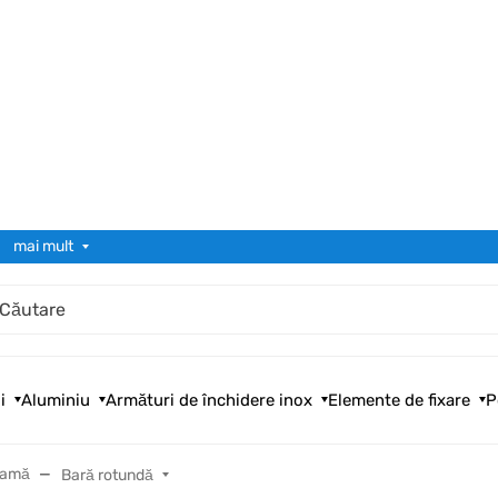
mai mult
i
Aluminiu
Armături de închidere inox
Elemente de fixare
P
lamă
Bară rotundă