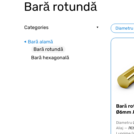
Bară rotundă
Categories
Diametru
Bară alamă
Bară rotundă
Bară hexagonală
Bară ro
Ø6mm 
Diametru 
Aliaj
—
ЛС
Lungime (