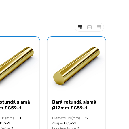
rotundă alamă
Bară rotundă alamă
m ЛС59-1
Ø12mm ЛС59-1
u Ø (mm)
—
10
Diametru Ø (mm)
—
12
С59-1
Aliaj
—
ЛС59-1
 (m)
—
3
Lungime (m)
—
3