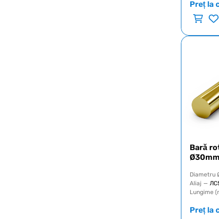
Preț la 
Bară ro
Ø30mm
Diametru 
Aliaj
—
ЛС
Lungime (
Preț la 