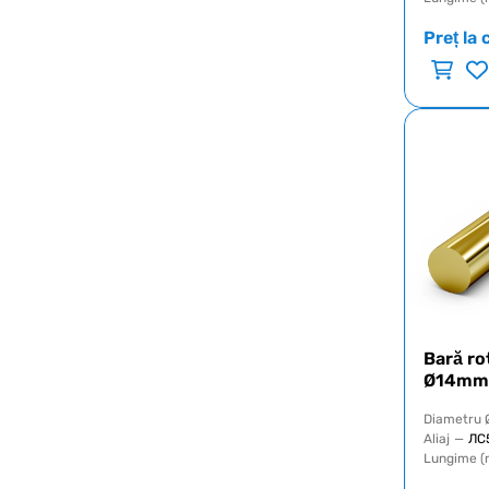
Preț la 
Bară ro
Ø14mm
Diametru 
Aliaj
—
ЛС
Lungime (