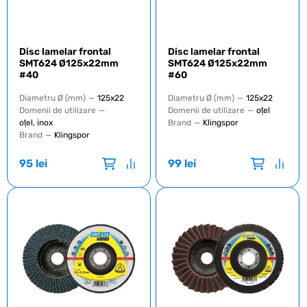
Disc lamelar frontal
Disc lamelar frontal
SMT624 Ø125x22mm
SMT624 Ø125x22mm
#40
#60
Diametru Ø (mm)
—
125x22
Diametru Ø (mm)
—
125x22
Domenii de utilizare
—
Domenii de utilizare
—
oțel
oțel, inox
Brand
—
Klingspor
Brand
—
Klingspor
95
lei
99
lei