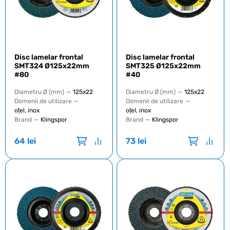
Disc lamelar frontal
Disc lamelar frontal
SMT324 Ø125x22mm
SMT325 Ø125x22mm
#80
#40
Diametru Ø (mm)
—
125x22
Diametru Ø (mm)
—
125x22
Domenii de utilizare
—
Domenii de utilizare
—
oțel, inox
oțel, inox
Brand
—
Klingspor
Brand
—
Klingspor
64
lei
73
lei