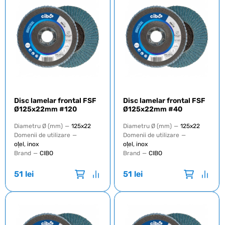
Disc lamelar frontal FSF
Disc lamelar frontal FSF
Ø125x22mm #120
Ø125x22mm #40
Diametru Ø (mm)
—
125x22
Diametru Ø (mm)
—
125x22
Domenii de utilizare
—
Domenii de utilizare
—
oțel, inox
oțel, inox
Brand
—
CIBO
Brand
—
CIBO
51
lei
51
lei