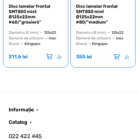
Disc lamelar frontal
Disc lamelar frontal
SMT850 mixt
SMT850 mixt
Ø125x22mm
Ø125x22mm
#60/"grosieră"
#80/"medium"
Diametru Ø (mm)
—
125x22
Diametru Ø (mm)
—
125x22
Domenii de utilizare
—
inox
Domenii de utilizare
—
inox
Brand
—
Klingspor
Brand
—
Klingspor
211,6
lei
355
lei
Informație
Catalog
022 422 445