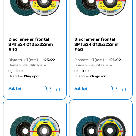
Disc lamelar frontal
Disc lamelar frontal
SMT324 Ø125x22mm
SMT324 Ø125x22mm
#40
#60
Diametru Ø (mm)
—
125x22
Diametru Ø (mm)
—
125x22
Domenii de utilizare
—
Domenii de utilizare
—
oțel, inox
oțel, inox
Brand
—
Klingspor
Brand
—
Klingspor
64
lei
64
lei