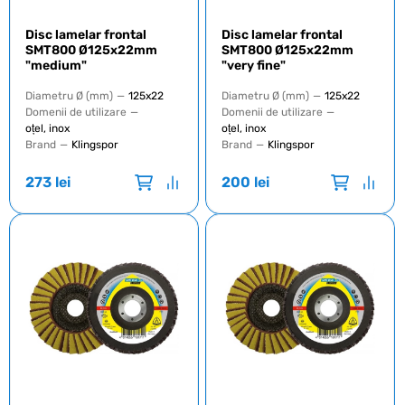
Disc lamelar frontal
Disc lamelar frontal
SMT800 Ø125x22mm
SMT800 Ø125x22mm
"medium"
"very fine"
Diametru Ø (mm)
—
125x22
Diametru Ø (mm)
—
125x22
Domenii de utilizare
—
Domenii de utilizare
—
oțel, inox
oțel, inox
Brand
—
Klingspor
Brand
—
Klingspor
273
lei
200
lei