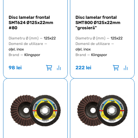
Disc lamelar frontal
Disc lamelar frontal
SMT624 Ø125x22mm
SMT800 Ø125x22mm
#80
"grosieră"
Diametru Ø (mm)
—
125x22
Diametru Ø (mm)
—
125x22
Domenii de utilizare
—
Domenii de utilizare
—
oțel, inox
oțel, inox
Brand
—
Klingspor
Brand
—
Klingspor
98
lei
222
lei