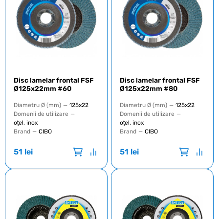
Disc lamelar frontal FSF
Disc lamelar frontal FSF
Ø125x22mm #60
Ø125x22mm #80
Diametru Ø (mm)
—
125x22
Diametru Ø (mm)
—
125x22
Domenii de utilizare
—
Domenii de utilizare
—
oțel, inox
oțel, inox
Brand
—
CIBO
Brand
—
CIBO
51
lei
51
lei