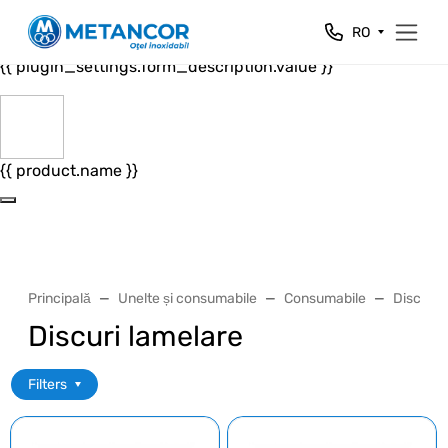
Close
RO
{{ plugin_settings.form_header.value }}
{{ plugin_settings.form_description.value }}
{{ product.name }}
Principală
Unelte și consumabile
Consumabile
Discuri 
Discuri lamelare
Filters