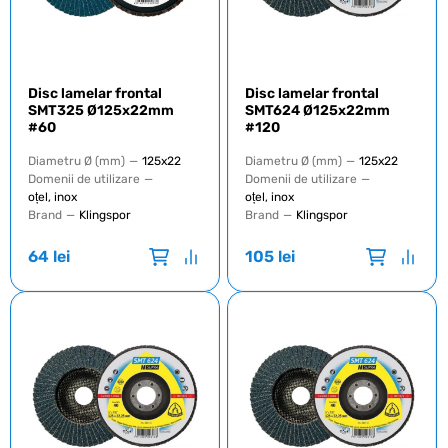
Disc lamelar frontal
Disc lamelar frontal
SMT325 Ø125x22mm
SMT624 Ø125x22mm
#60
#120
Diametru Ø (mm)
—
125x22
Diametru Ø (mm)
—
125x22
Domenii de utilizare
—
Domenii de utilizare
—
oțel, inox
oțel, inox
Brand
—
Klingspor
Brand
—
Klingspor
64
lei
105
lei