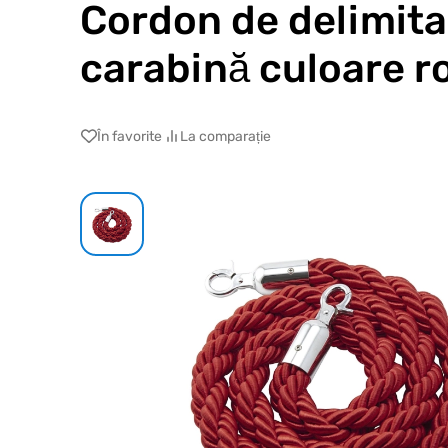
Cordon de delimit
carabină culoare r
În favorite
La comparație