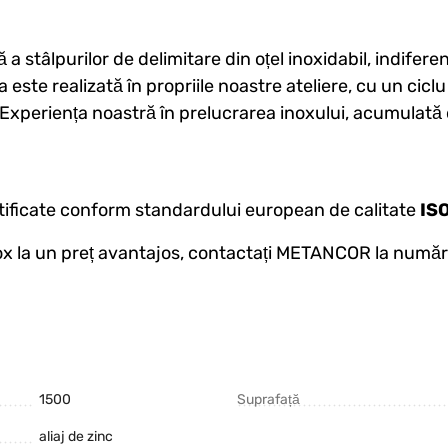
tâlpurilor de delimitare din oțel inoxidabil, indiferen
ia este realizată în propriile noastre ateliere, cu un ci
Experiența noastră în prelucrarea inoxului, acumulată d
tificate conform standardului european de calitate
IS
nox la un preț avantajos, contactați METANCOR la număr
1500
Suprafață
aliaj de zinc