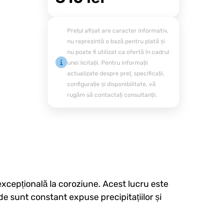
Prețul afișat are caracter informativ,
nu reprezintă o bază pentru plată și
nu poate fi utilizat ca ofertă în cadrul
unei licitații. Pentru informații
actualizate despre preț, specificații,
configurație și disponibilitate, vă
rugăm să contactați consultanții.
 excepțională la coroziune. Acest lucru este
de sunt constant expuse precipitațiilor și