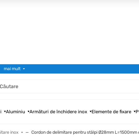
mai mult
i
Aluminiu
Armături de închidere inox
Elemente de fixare
P
itare inox
Cordon de delimitare pentru stâlpi Ø28mm L=1500mm c