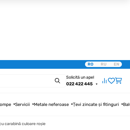
RO
RU
EN
Solicită un apel
Căutare
022 422 445
ompe
Servicii
Metale neferoase
Țevi zincate și fitinguri
Bal
u carabină culoare roșie