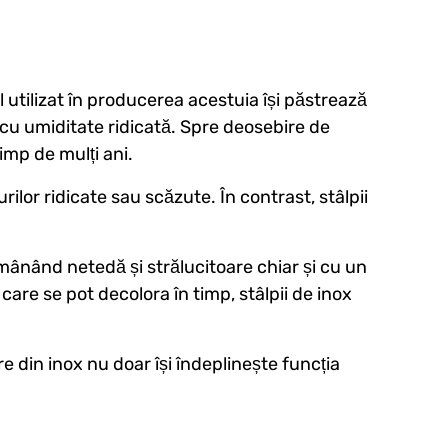
il utilizat în producerea acestuia își păstrează
ții cu umiditate ridicată. Spre deosebire de
timp de mulți ani.
lor ridicate sau scăzute. În contrast, stâlpii
rămânând netedă și strălucitoare chiar și cu un
 care se pot decolora în timp, stâlpii de inox
e din inox nu doar își îndeplinește funcția