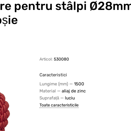
are pentru stâlpi Ø28
oșie
Articol:
530080
Caracteristici
—
Lungime (mm)
1500
—
Material
aliaj de zinc
—
Suprafață
luciu
Toate caracteristicile