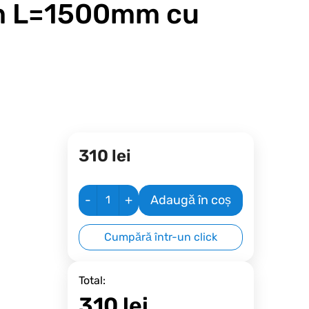
mm L=1500mm cu
310
lei
-
+
Adaugă în coș
Cumpără într-un click
Total:
310
lei