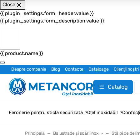
Close
{{ plugin_settings.form_header.value }}
{{ plugin_settings.form_description.value }}
{{ product.name }}
Despre companie
Blog
Contacte
Cataloage
Clienţii noştri
Catalog
Feronerie pentru sticlă securizată
Oțel inoxidabil
Confecți
Principală
Balustrade și scări inox
Stâlpi de delim