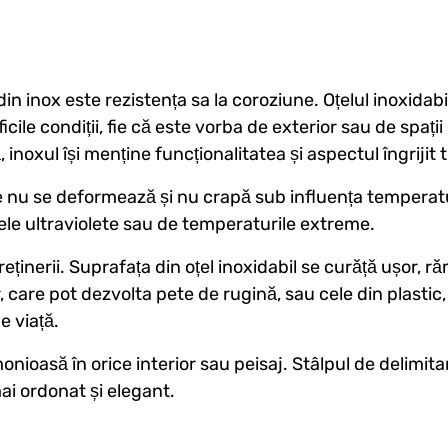
din inox este rezistența sa la coroziune. Oțelul inoxidab
ificile condiții, fie că este vorba de exterior sau de spa
, inoxul își menține funcționalitatea și aspectul îngrijit 
e nu se deformează și nu crapă sub influența temperaturi
azele ultraviolete sau de temperaturile extreme.
reținerii. Suprafața din oțel inoxidabil se curăță ușor, 
, care pot dezvolta pete de rugină, sau cele din plastic,
e viață.
oasă în orice interior sau peisaj. Stâlpul de delimitar
mai ordonat și elegant.