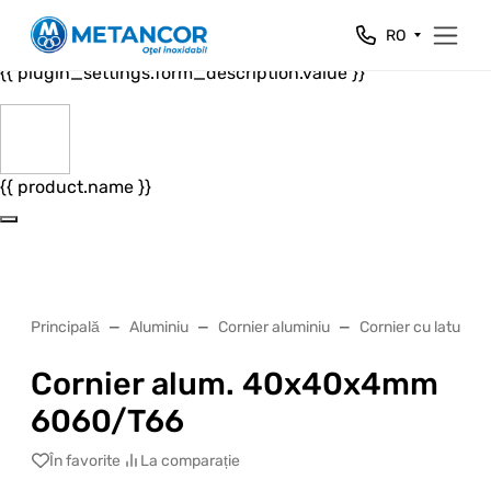
Close
RO
{{ plugin_settings.form_header.value }}
{{ plugin_settings.form_description.value }}
{{ product.name }}
Principală
Aluminiu
Cornier aluminiu
Cornier cu laturi eg
Cornier alum. 40x40x4mm
6060/T66
În favorite
La comparație