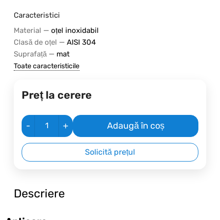
Caracteristici
—
Material
oțel inoxidabil
—
Clasă de oțel
AISI 304
—
Suprafață
mat
Toate caracteristicile
Preț la cerere
-
+
Adaugă în coș
Solicită prețul
Descriere