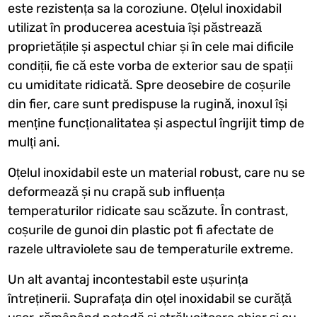
este rezistența sa la coroziune. Oțelul inoxidabil
utilizat în producerea acestuia își păstrează
proprietățile și aspectul chiar și în cele mai dificile
condiții, fie că este vorba de exterior sau de spații
cu umiditate ridicată. Spre deosebire de coșurile
din fier, care sunt predispuse la rugină, inoxul își
menține funcționalitatea și aspectul îngrijit timp de
mulți ani.
Oțelul inoxidabil este un material robust, care nu se
deformează și nu crapă sub influența
temperaturilor ridicate sau scăzute. În contrast,
coșurile de gunoi din plastic pot fi afectate de
razele ultraviolete sau de temperaturile extreme.
Un alt avantaj incontestabil este ușurința
întreținerii. Suprafața din oțel inoxidabil se curăță