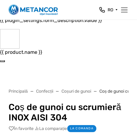
Close
RO
{{ plugin_settings.form_header.value }}
{{ plugin_settings.form_description.value }}
{{ product.name }}
Principală
Confecții
Coșuri de gunoi
Coș de gunoi cu sc
Coș de gunoi cu scrumieră
INOX AISI 304
În favorite
La comparație
LA COMANDA