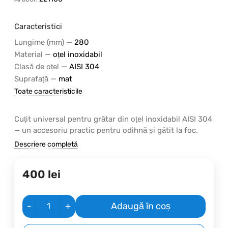
Caracteristici
—
Lungime (mm)
280
—
Material
oțel inoxidabil
—
Clasă de oțel
AISI 304
—
Suprafață
mat
Toate caracteristicile
Cuțit universal pentru grătar din oțel inoxidabil AISI 304
— un accesoriu practic pentru odihnă și gătit la foc.
Descriere completă
400
lei
-
+
Adaugă în coș