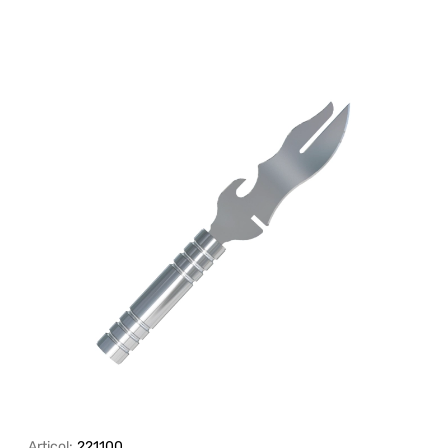
Articol:
221100