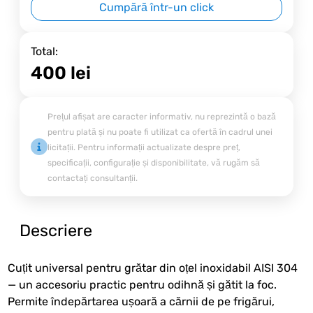
Cumpără într-un click
Total:
400
lei
Prețul afișat are caracter informativ, nu reprezintă o bază
pentru plată și nu poate fi utilizat ca ofertă în cadrul unei
licitații. Pentru informații actualizate despre preț,
specificații, configurație și disponibilitate, vă rugăm să
contactați consultanții.
Descriere
Cuțit universal pentru grătar din oțel inoxidabil AISI 304
— un accesoriu practic pentru odihnă și gătit la foc.
Permite îndepărtarea ușoară a cărnii de pe frigărui,