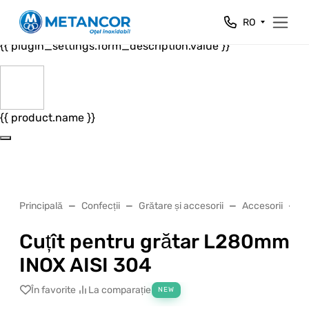
Close
RO
{{ plugin_settings.form_header.value }}
{{ plugin_settings.form_description.value }}
{{ product.name }}
Principală
Confecții
Grătare și accesorii
Accesorii
C
Cuțît pentru grătar L280mm
INOX AISI 304
În favorite
La comparație
NEW