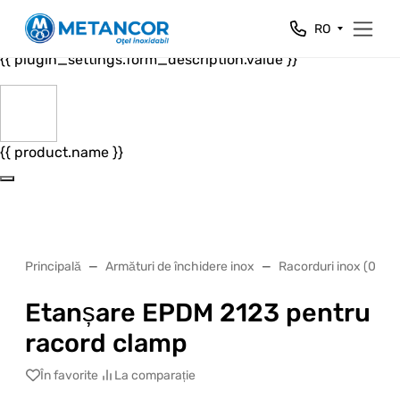
Close
RO
{{ plugin_settings.form_header.value }}
{{ plugin_settings.form_description.value }}
{{ product.name }}
Principală
Armături de închidere inox
Racorduri inox (02)
Etanșare EPDM 2123 pentru
racord clamp
În favorite
La comparație