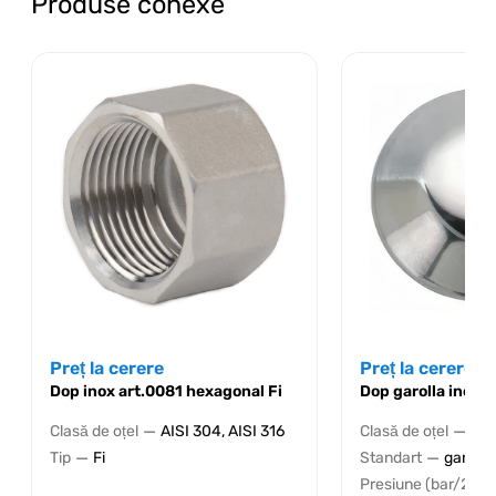
Produse conexe
Preț la cerere
Preț la cerere
Dop inox art.0081 hexagonal Fi
Dop garolla inox
—
—
Clasă de oțel
AISI 304, AISI 316
Clasă de oțel
AIS
—
—
Tip
Fi
Standart
garolla
Presiune (bar/20℃