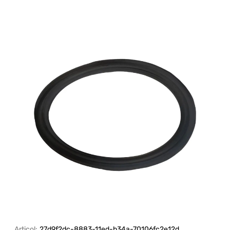
Articol:
27d9f2dc-8883-11ed-b34a-70106fc2e12d