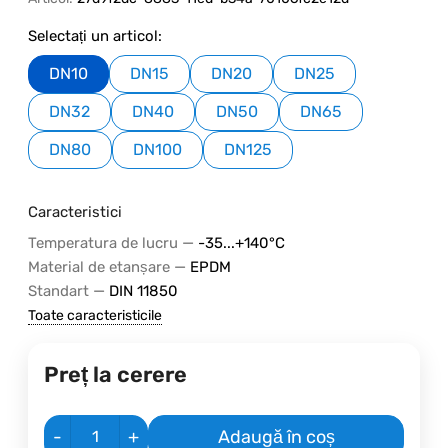
Selectați un articol:
DN10
DN15
DN20
DN25
DN32
DN40
DN50
DN65
DN80
DN100
DN125
Caracteristici
—
Temperatura de lucru
-35...+140°C
—
Material de etanșare
EPDM
—
Standart
DIN 11850
Toate caracteristicile
Preț la cerere
-
+
Adaugă în coș