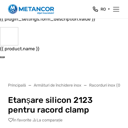
Close
RO
{{ plugin_settings.form_header.value }}
{{ plugin_settings.form_description.value }}
{{ product.name }}
Principală
Armături de închidere inox
Racorduri inox (02)
Etanșare silicon 2123
pentru racord clamp
În favorite
La comparație