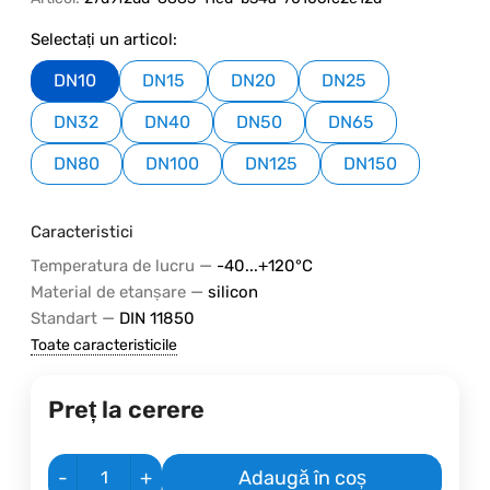
Selectați un articol:
DN10
DN15
DN20
DN25
DN32
DN40
DN50
DN65
DN80
DN100
DN125
DN150
Caracteristici
—
Temperatura de lucru
-40...+120°C
—
Material de etanșare
silicon
—
Standart
DIN 11850
Toate caracteristicile
Preț la cerere
-
+
Adaugă în coș