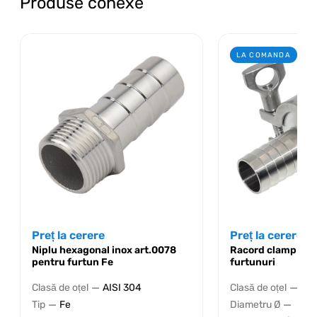
Produse conexe
LA COMANDA
Preț la cerere
Preț la cerere
Niplu hexagonal inox art.0078
Racord clamp ino
pentru furtun Fe
furtunuri
—
—
Clasă de oțel
AISI 304
Clasă de oțel
AIS
—
—
Tip
Fe
Diametru Ø