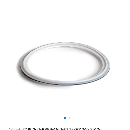
Articol:
27d9f2dd-8883-11ed-b34a-70106fc2e12d