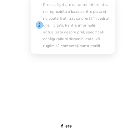
Prețul afișat are caracter informativ,
nu reprezintă o bază pentru plată și
nu poate fi utilizat ca ofertă în cadrul
unei licitații. Pentru informații
actualizate despre preț, specificații,
configurație și disponibilitate, vă
rugăm să contactați consultanții.
filiere