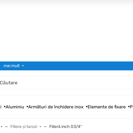
mai mult
i
Aluminiu
Armături de închidere inox
Elemente de fixare
P
Filiere și tarozi
Filieră inch G3/4''