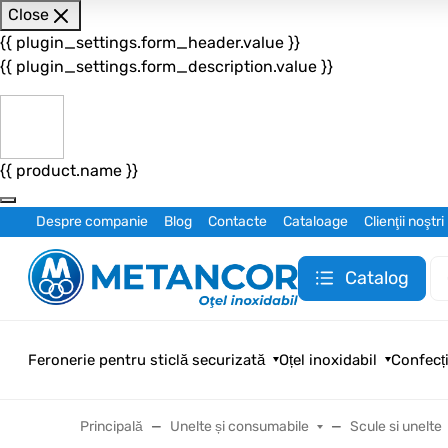
Close
{{ plugin_settings.form_header.value }}
{{ plugin_settings.form_description.value }}
{{ product.name }}
Despre companie
Blog
Contacte
Cataloage
Clienţii noştri
Catalog
Feronerie pentru sticlă securizată
Oțel inoxidabil
Confecți
Principală
Unelte și consumabile
Scule si unelte