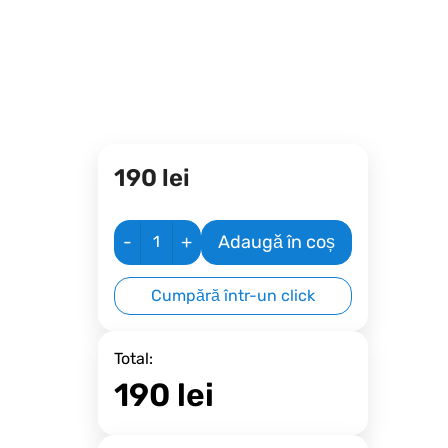
190
lei
-
+
Adaugă în coș
Cumpără într-un click
Total:
190
lei