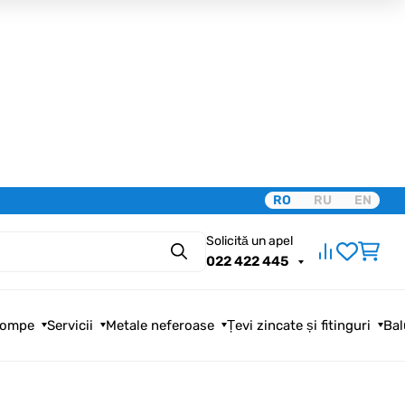
RO
RU
EN
Solicită un apel
Căutare
022 422 445
ompe
Servicii
Metale neferoase
Țevi zincate și fitinguri
Bal