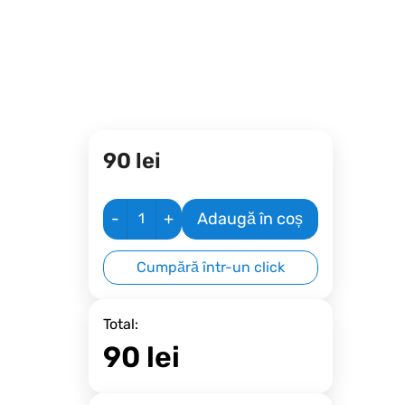
90
lei
-
+
Adaugă în coș
Cumpără într-un click
Total:
90
lei