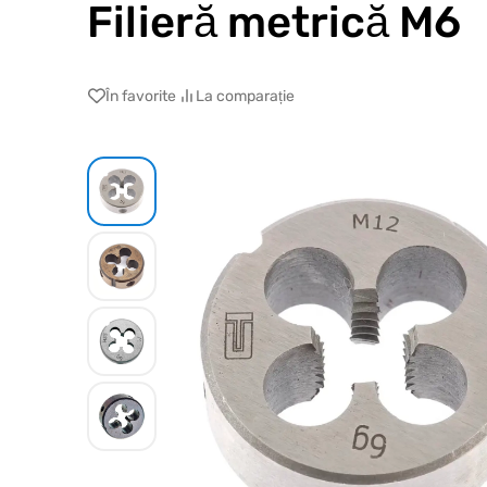
Filieră metrică М6
În favorite
La comparație