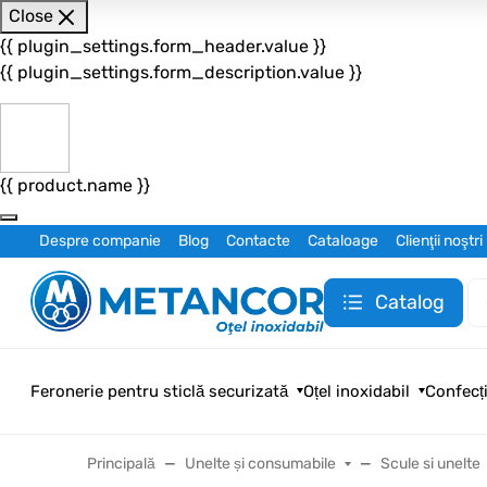
Close
{{ plugin_settings.form_header.value }}
{{ plugin_settings.form_description.value }}
{{ product.name }}
Despre companie
Blog
Contacte
Cataloage
Clienţii noştri
Catalog
Feronerie pentru sticlă securizată
Oțel inoxidabil
Confecți
Principală
Unelte și consumabile
Scule si unelte