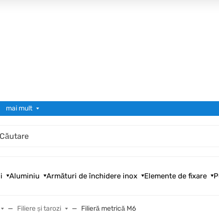
mai mult
i
Aluminiu
Armături de închidere inox
Elemente de fixare
P
Filiere și tarozi
Filieră metrică М6