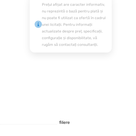
Prețul afișat are caracter informativ,
nu reprezintă o bază pentru plată și
nu poate fi utilizat ca ofertă în cadrul
unei licitații. Pentru informații
actualizate despre preț, specificații,
configurație și disponibilitate, vă
rugăm să contactați consultanții.
filiere