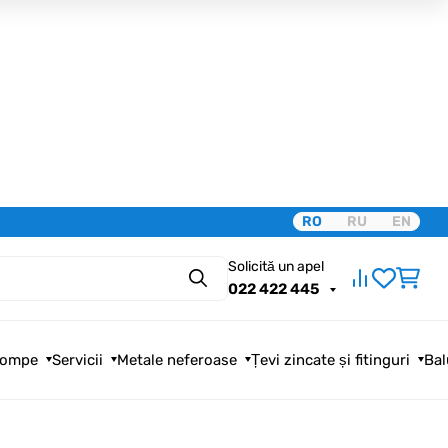
RO
RU
EN
Solicită un apel
Căutare
022 422 445
ompe
Servicii
Metale neferoase
Țevi zincate și fitinguri
Bal