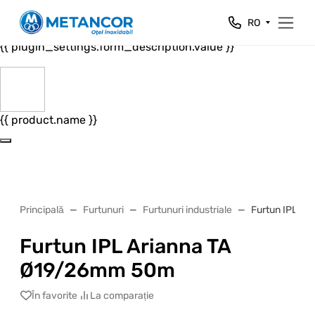
Close
RO
{{ plugin_settings.form_header.value }}
{{ plugin_settings.form_description.value }}
{{ product.name }}
Principală
Furtunuri
Furtunuri industriale
Furtun IPL A
Furtun IPL Arianna TA
Ø19/26mm 50m
În favorite
La comparație