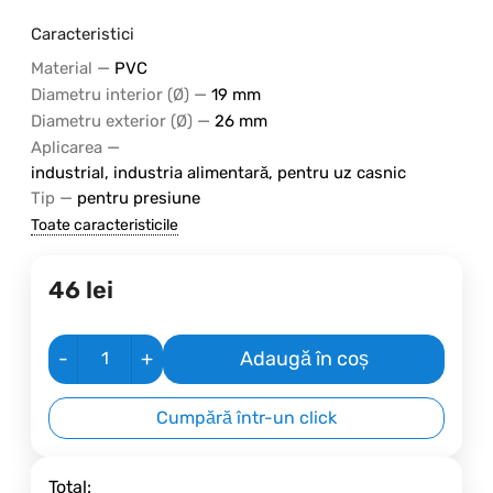
Caracteristici
—
Material
PVC
—
Diametru interior (Ø)
19 mm
—
Diametru exterior (Ø)
26 mm
—
Aplicarea
industrial, industria alimentară, pentru uz casnic
—
Tip
pentru presiune
Toate caracteristicile
46
lei
-
+
Adaugă în coș
Cumpără într-un click
Total: