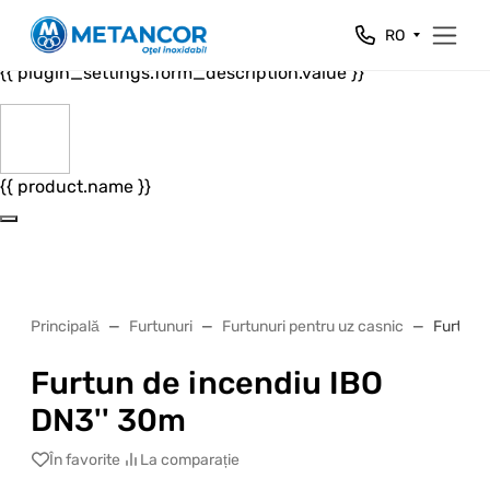
Close
RO
{{ plugin_settings.form_header.value }}
{{ plugin_settings.form_description.value }}
{{ product.name }}
Principală
Furtunuri
Furtunuri pentru uz casnic
Furtun 
Furtun de incendiu IBO
DN3'' 30m
În favorite
La comparație