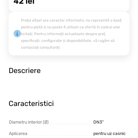
42
lei
Prețul afișat are caracter informativ, nu reprezintă o bază
pentru plată și nu poate fi utilizat ca ofertă în cadrul unei
licitații. Pentru informații actualizate despre preț,
specificații, configurație și disponibilitate, vă rugăm să
contactați consultanții.
Descriere
Caracteristici
Diametru interior (Ø)
DN3''
Aplicarea
pentru uz casnic