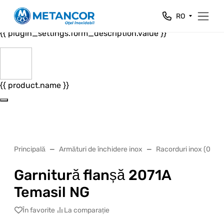
Close
RO
{{ plugin_settings.form_header.value }}
{{ plugin_settings.form_description.value }}
{{ product.name }}
Principală
Armături de închidere inox
Racorduri inox (02)
Garnitură flanșă 2071A
Temasil NG
În favorite
La comparație