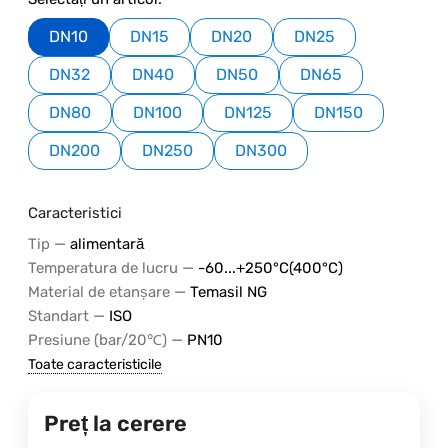
DN10
DN15
DN20
DN25
DN32
DN40
DN50
DN65
DN80
DN100
DN125
DN150
DN200
DN250
DN300
Caracteristici
—
Tip
alimentară
—
Temperatura de lucru
-60...+250°C(400°C)
—
Material de etanșare
Temasil NG
—
Standart
ISO
—
Presiune (bar/20℃)
PN10
Toate caracteristicile
Preț la cerere