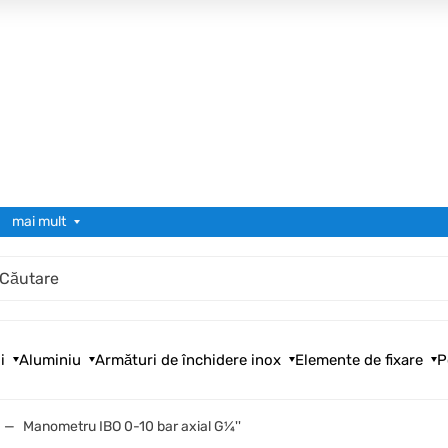
mai mult
i
Aluminiu
Armături de închidere inox
Elemente de fixare
P
Manometru IBO 0-10 bar axial G¼''