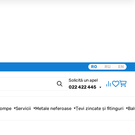
RO
RU
EN
Solicită un apel
Căutare
022 422 445
ompe
Servicii
Metale neferoase
Țevi zincate și fitinguri
Bal