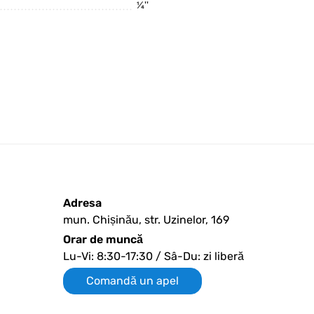
¼''
Adresa
mun. Chișinău, str. Uzinelor, 169
Orar de muncă
Lu-Vi: 8:30-17:30 / Sâ-Du: zi liberă
Comandă un apel