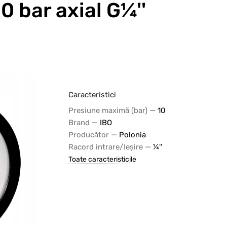
 bar axial G¼''
Caracteristici
—
Presiune maximă (bar)
10
—
Brand
IBO
—
Producător
Polonia
—
Racord intrare/Ieșire
¼''
Toate caracteristicile