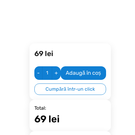
69
lei
-
+
Adaugă în coș
Cumpără într-un click
Total:
69
lei