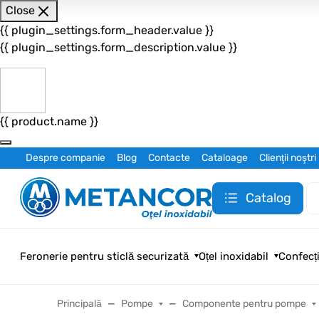
Close
{{ plugin_settings.form_header.value }}
{{ plugin_settings.form_description.value }}
{{ product.name }}
Despre companie
Blog
Contacte
Cataloage
Clienţii noştri
Catalog
Feronerie pentru sticlă securizată
Oțel inoxidabil
Confecți
Principală
Pompe
Componente pentru pompe