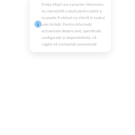
Prețul afișat are caracter informativ,
nu reprezintă o bază pentru plată și
nu poate fi utilizat ca ofertă în cadrul
unei licitații. Pentru informații
actualizate despre preț, specificații,
configurație și disponibilitate, vă
rugăm să contactați consultanții.