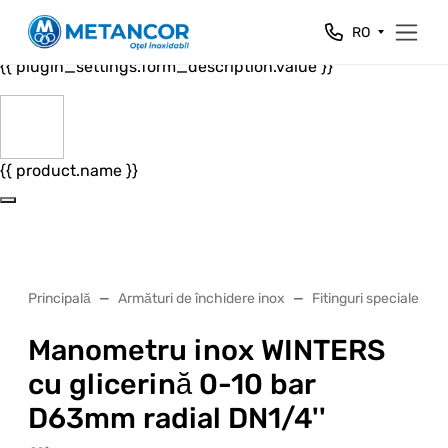
Close
RO
{{ plugin_settings.form_header.value }}
{{ plugin_settings.form_description.value }}
{{ product.name }}
Principală
Armături de închidere inox
Fitinguri speciale ino
Manometru inox WINTERS
cu glicerină 0-10 bar
D63mm radial DN1/4''