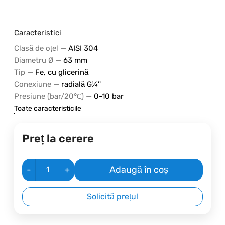
Caracteristici
—
Clasă de oțel
AISI 304
—
Diametru Ø
63 mm
—
Tip
Fe, cu glicerină
—
Conexiune
radială G¼''
—
Presiune (bar/20℃)
0-10 bar
Toate caracteristicile
Preț la cerere
-
+
Adaugă în coș
Solicită prețul