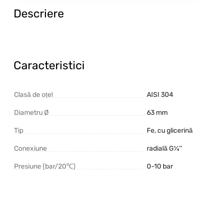
Descriere
Caracteristici
Clasă de oțel
AISI 304
Diametru Ø
63 mm
Tip
Fe, cu glicerină
Conexiune
radială G¼''
Presiune (bar/20℃)
0-10 bar