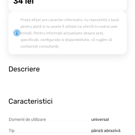
34
lei
Prețul afișat are caracter informativ, nu reprezintă o bază
pentru plată și nu poate fi utilizat ca ofertă în cadrul unei
licitații. Pentru informații actualizate despre preț,
specificații, configurație și disponibilitate, vă rugăm să
contactați consultanții.
Descriere
Caracteristici
Domenii de utilizare
universal
Tip
pânză abrazivă