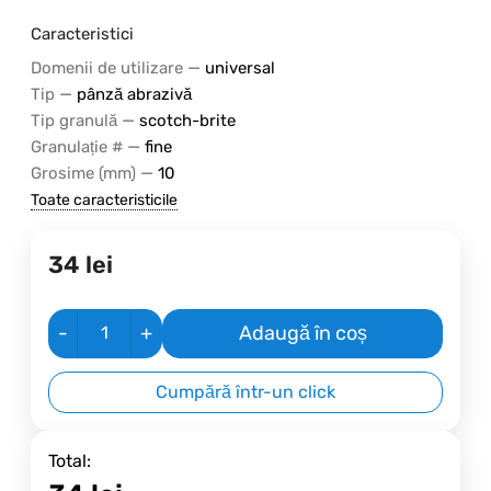
Caracteristici
—
Domenii de utilizare
universal
—
Tip
pânză abrazivă
—
Tip granulă
scotch-brite
—
Granulație #
fine
—
Grosime (mm)
10
Toate caracteristicile
34
lei
-
+
Adaugă în coș
Cumpără într-un click
Total: