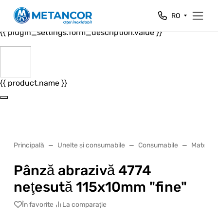
Close
RO
{{ plugin_settings.form_header.value }}
{{ plugin_settings.form_description.value }}
{{ product.name }}
Principală
Unelte și consumabile
Consumabile
Material
Pânză abrazivă 4774
neţesută 115x10mm "fine"
În favorite
La comparație