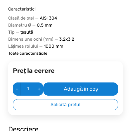
Caracteristici
—
Clasă de oțel
AISI 304
—
Diametru Ø
0.5 mm
—
Tip
țesută
—
Dimensiune ochi (mm)
3.2x3.2
—
Lățimea rolului
1000 mm
Toate caracteristicile
Preț la cerere
-
+
Adaugă în coș
Solicită prețul
Descriere