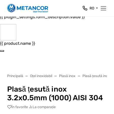
Close
RO
{{ plugin_settings.form_header.value }}
{{ plugin_settings.form_description.value }}
{{ product.name }}
Principală
Oțel inoxidabil
Plasă inox
Plasă țesută inox
Plasă țesută inox
3.2x0.5mm (1000) AISI 304
În favorite
La comparație